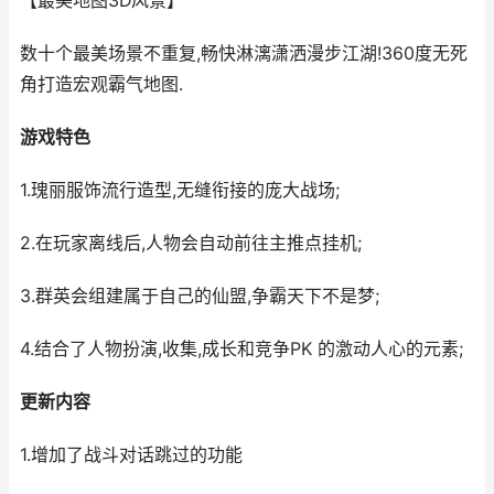
【最美地图3D风景】
数十个最美场景不重复,畅快淋漓潇洒漫步江湖!360度无死
角打造宏观霸气地图.
游戏特色
1.瑰丽服饰流行造型,无缝衔接的庞大战场;
2.在玩家离线后,人物会自动前往主推点挂机;
3.群英会组建属于自己的仙盟,争霸天下不是梦;
4.结合了人物扮演,收集,成长和竞争PK 的激动人心的元素;
更新内容
1.增加了战斗对话跳过的功能