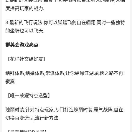
2.最新的套装体系,每壹个套装都可以带来强大的属性,大幅
度提高玩家的战力.
3.最新的飞行玩法,你可以脚踏飞剑自在翱翔,同时一些独特
的坐骑也可以飞天.
群英会游戏亮点
【花样社交结好友】
结拜体系,结婚体系,帮派体系,让你结缘江湖.武侠之路不再
寂寞
【唯一荣耀特点造型】
瑰丽时装,针对特点玩家,专门打造瑰丽时装,霸气战阵,自在
切换百变造型,流行新方法.