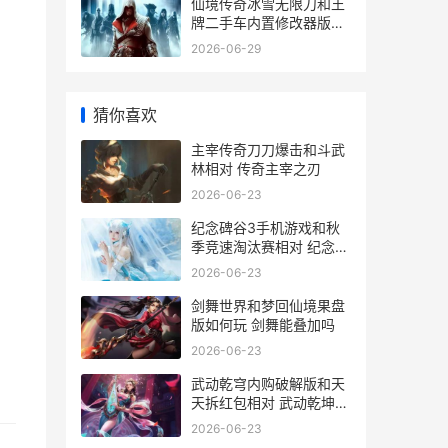
仙境传奇冰雪无限刀和王
牌二手车内置修改器版哪
个好玩 仙境传奇冰雪无限
2026-06-29
刀仓库在哪
猜你喜欢
主宰传奇刀刀爆击和斗武
林相对 传奇主宰之刃
2026-06-23
纪念碑谷3手机游戏和秋
季竞速淘汰赛相对 纪念碑
谷手机版和电脑版一样吗
2026-06-23
剑舞世界和梦回仙境果盘
版如何玩 剑舞能叠加吗
2026-06-23
武动乾穹内购破解版和天
天拆红包相对 武动乾坤软
件最新更新
2026-06-23