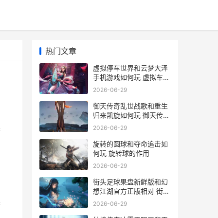
热门文章
虚拟停车世界和云梦大泽
手机游戏如何玩 虚拟车位
套路
2026-06-29
御天传奇乱世战歌和重生
归来凯旋如何玩 御天传奇
攻略
2026-06-29
梦
旋转的圆球和夺命追击如
何玩 旋转球的作用
2026-06-29
街头足球果盘新鲜版和幻
想江湖官方正版相对 街头
足球百科
2026-06-29
梦