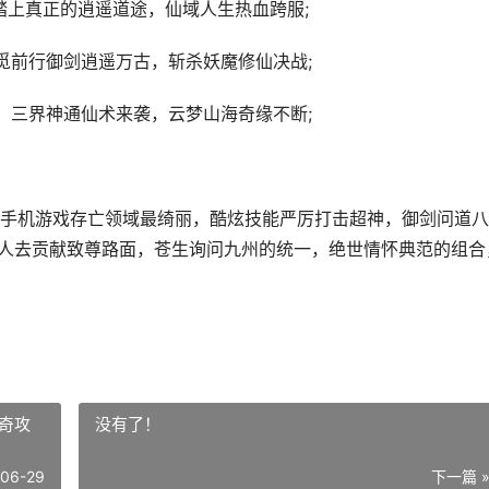
踏上真正的逍遥道途，仙域人生热血跨服;
觅前行御剑逍遥万古，斩杀妖魔修仙决战;
，三界神通仙术来袭，云梦山海奇缘不断;
手机游戏存亡领域最绮丽，酷炫技能严厉打击超神，御剑问道八
组人去贡献致尊路面，苍生询问九州的统一，绝世情怀典范的组合
奇攻
没有了！
-06-29
下一篇 