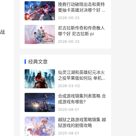
挽救行动破晓出击和奥特
曼抽卡英雄对决哪个好 挽
救行动进不去怎么办
2026-06-23
尼古拉斯传奇和传奇散人
战
哪个好 尼古拉斯 pi
2026-06-23
经典文章
仙灵江湖和英雄纪元冰火
之役苹果版如何玩 单机江
湖仙灵榜
2026-03-02
合成游戏锦集列表策略 合
成游戏有哪些?
2025-08-01
越狱之路游戏策略锦集 越
狱游戏的剧情攻略
2025-08-01