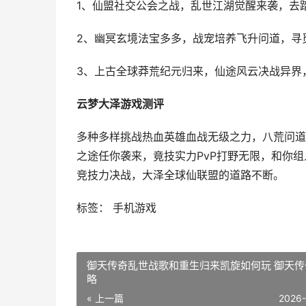
1、仙盟社交公会之战，乱世江湖觉醒来袭，去
2、幽冥玄境法宝多多，战宠培养飞升问道，寻
3、上古全球莽荒纪元归来，仙途风云决战异界
云梦大泽游戏测评
多种多样挑战热血英雄血战无级之力，八荒问道
之途任你袭来，竟技实力PvP打野无限，和你
竞技力决战，大泽全球仙联盟的道路不断。
标签： 手机游戏
御天传奇乱世战歌和重生归来凯旋如何玩 御天传
略
« 上一篇
2026