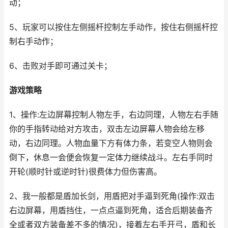
动；
5、玩家可以按住左侧摇杆控制左手动作，按住右侧摇杆控
制右手动作；
6、击败对手即可通过关卡；
游戏策略
1、操作:左边屏幕控制人物左手，右边同理，人物左右手随
你的手指转动给对方攻击，双击左边屏幕人物会给左移
动，右边同理。人物血量下方有体力条，若变空人物则会
倒下，休息一会便会恢复一定体力继续战斗。左右手同时
开轮(顺时针或逆时针)很费体力但伤害高。
2、我一般都是盾加长剑，用盾把对手逼到死角(操作:双击
右边屏幕，用盾挡住，一点点逼到死角，适合后期装备齐
全或者双方装备差不多的情况)，接着左右手开弓，盾和长