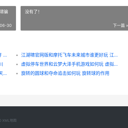
啸骗
没有了！
06-30
下一篇 
狂暴之翼小米版和华夏芸青传手机游戏哪个好 狂暴之翼游戏下载
江湖啸官网版和摩托飞车未来城市谁更好玩 江湖啸骗局
川
虚拟停车世界和云梦大泽手机游戏如何玩 虚拟车位套路
御天传奇乱世战歌和重生归来凯旋如何玩 御天传奇攻略
旋转的圆球和夺命追击如何玩 旋转球的作用
0
XML地图