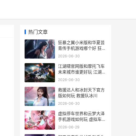
热门文章
狂暴之翼小米版和华夏芸
青传手机游戏哪个好 狂暴
之翼游戏下载
2026-06-30
江湖啸官网版和摩托飞车
未来城市谁更好玩 江湖啸
骗局
2026-06-30
救援达人和冰封天下官方
版如何玩 救援队冰川
2026-06-30
虚拟停车世界和云梦大泽
手机游戏如何玩 虚拟车位
套路
2026-06-29