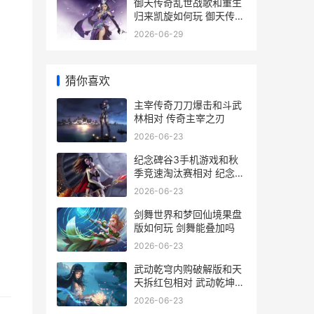
御天传奇乱世战歌和重生
归来凯旋如何玩 御天传奇
攻略
2026-06-29
猜你喜欢
主宰传奇刀刀爆击和斗武
林相对 传奇主宰之刃
2026-06-23
纪念碑谷3手机游戏和秋
季竞速淘汰赛相对 纪念碑
谷手机版和电脑版一样吗
2026-06-23
剑舞世界和梦回仙境果盘
版如何玩 剑舞能叠加吗
2026-06-23
武动乾穹内购破解版和天
天拆红包相对 武动乾坤软
件最新更新
2026-06-23