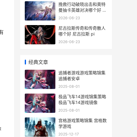
挽救行动破晓出击和奥特
曼抽卡英雄对决哪个好 挽
救行动进不去怎么办
2026-06-23
尼古拉斯传奇和传奇散人
有
哪个好 尼古拉斯 pi
2026-06-23
经典文章
追捕者游戏游戏策略锦集
追捕者安卓
2025-08-01
极品飞车14游戏锦集策略
极品飞车14游戏镜像
2025-08-01
宫格游戏策略锦集 宫格数
学游戏
你
2025-12-17