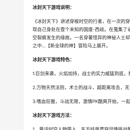
冰封天下游戏说明：
《冰封天下》讲述穿梭时空的行者，在一次的穿
现自己身处在壹个未知的国度-西歧。在蒐集了
空裂痕发生的缘故。一名穿著怪异的神祕人士却
之中…【新全球的神】冒险马上展开。
冰封天下游戏特色：
1.巨剑来袭，火焰加持，战士的实力威猛到底，
2.万物天然法则，术士的战斗，超距离攻击，无
3.嗜血狂傲，斗战无限，激情PK酷爽开始，一
冰封天下游戏方法：
1、童话时空人物带入，东方妖兽贯穿尽情挑战