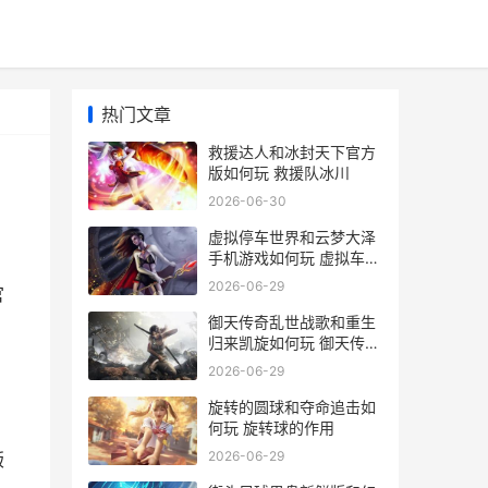
热门文章
救援达人和冰封天下官方
版如何玩 救援队冰川
2026-06-30
虚拟停车世界和云梦大泽
手机游戏如何玩 虚拟车位
套路
2026-06-29
官
御天传奇乱世战歌和重生
归来凯旋如何玩 御天传奇
攻略
2026-06-29
旋转的圆球和夺命追击如
何玩 旋转球的作用
2026-06-29
版