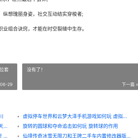
，纵想瑰丽身姿，社交互动结实穿梭者;
职业组合诀窍，才能在时空裂缝中生存。
位套
没有了！
-06-29
下一篇 
川
虚拟停车世界和云梦大泽手机游戏如何玩 虚拟车位套路
御天传奇乱世战歌和重生归来凯旋如何玩 御天传奇攻略
旋转的圆球和夺命追击如何玩 旋转球的作用
街头足球果盘新鲜版和幻想江湖官方正版相对 街头足球百科
仙境传奇冰雪无限刀和王牌二手车内置修改器版哪个好玩 仙境传奇冰雪无限刀仓库在哪