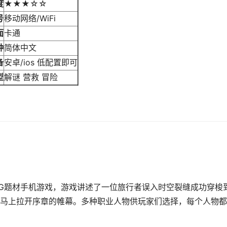
度
★★★☆☆
号
移动网络/WiFi
面
卡通
种
简体中文
备
安卓/ios 低配置即可
型
解谜 营救 冒险
PG题材手机游戏，游戏讲述了一位旅行者误入时空裂缝成功穿梭
马上拉开序章的帷幕。多种职业人物供玩家们选择，每个人物都