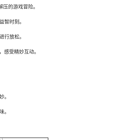
解压的游戏冒险。
的益智时刻。
余进行放松。
破，感受精妙互动。
妙。
味。