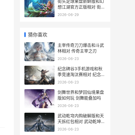
街头足球果盘新鲜版和幻
想江湖官方正版相对 街头
足球百科
2026-06-29
猜你喜欢
主宰传奇刀刀爆击和斗武
林相对 传奇主宰之刃
2026-06-23
纪念碑谷3手机游戏和秋
季竞速淘汰赛相对 纪念碑
谷手机版和电脑版一样吗
2026-06-23
剑舞世界和梦回仙境果盘
版如何玩 剑舞能叠加吗
2026-06-23
武动乾穹内购破解版和天
天拆红包相对 武动乾坤软
件最新更新
2026-06-23