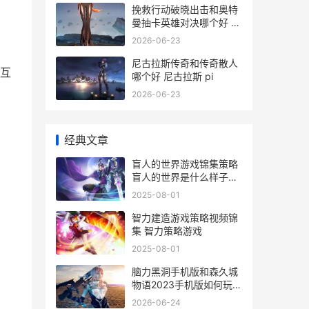
挽救行动破晓出击和奥特
曼抽卡英雄对决哪个好 挽
救行动进不去怎么办
2026-06-23
尼古拉斯传奇和传奇散人
互
哪个好 尼古拉斯 pi
2026-06-23
经典文章
盲人的世界游戏锦集策略
盲人的世界是什么样子游
戏
2025-08-01
智力建造游戏策略视频锦
集 智力策略游戏
2025-08-01
脑力黑洞手机版和森久城
物语2023手机版如何玩
关于黑洞脑洞大开的疑问
2026-06-24