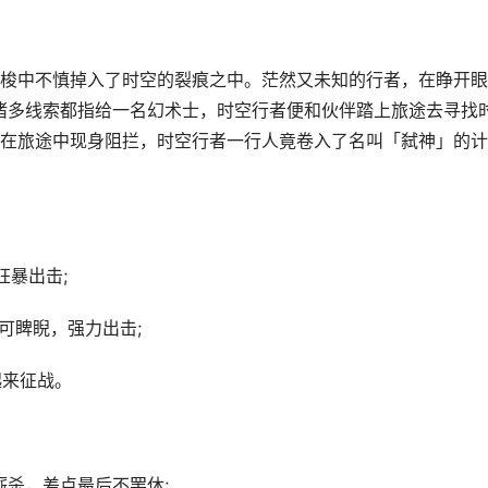
梭中不慎掉入了时空的裂痕之中。茫然又未知的行者，在睁开眼
诸多线索都指给一名幻术士，时空行者便和伙伴踏上旅途去寻找
在旅途中现身阻拦，时空行者一行人竟卷入了名叫「弑神」的计
狂暴出击;
可睥睨，强力出击;
起来征战。
厮杀，差点最后不罢休;