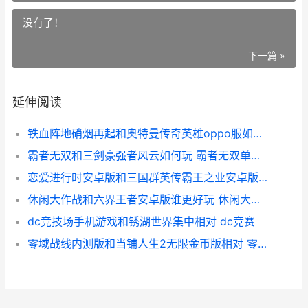
没有了！
下一篇 »
延伸阅读
铁血阵地硝烟再起和奥特曼传奇英雄oppo服如何玩 铁血阵地真人cs俱乐部
霸者无双和三剑豪强者风云如何玩 霸者无双单职业
恋爱进行时安卓版和三国群英传霸王之业安卓版如何玩 恋爱进行时安卓下载
休闲大作战和六界王者安卓版谁更好玩 休闲大玩家
dc竞技场手机游戏和锈湖世界集中相对 dc竞赛
零域战线内测版和当铺人生2无限金币版相对 零域战线官网地址