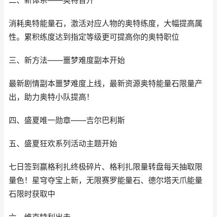
二、新体系——奥特晋升
消耗奥特能量石，激活对应人物的奥特练度，大幅提高属
性。累积练度达到指定等级更可提高你的奥特职位
三、新方法——噩梦难度副本开始
最新剧情副本噩梦难度上线，最新资源奥特能量石限量产
出，助力奥特小队提高！
四、盛夏唯一勋章——吉尔巴利斯
五、盛夏狂欢系列活动主题开始
七日签到赢格利扎终极碎片、格利扎限量转盘每天抽取限
量色！星穹夺宝上新，无限赛罗能量石、德尔塔天爪能量
石限时获取中