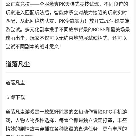
公正真竞技——全服激爽PK天梯式竞技试炼，不同段位的
玩家进入匹配玩法后，智能体系会对战力接近的玩家实时
匹配，从此回绝坑队友，PK全靠实力！放开式战斗·媲美端
游尝试。多元化副本携手不同故事背景的BOSS和最美场景
瑰丽出击，玩家不仅可以无约束地施展弑魂招式，还可以
尝试不同副本的战斗意义！
道落凡尘
道落凡尘
立即下载
道落凡尘游戏是一款惩奸除恶的玄幻动作冒险RPG手机游
戏，人物人物多种选择，每壹个都是独立设定打造，丰盛
精妙的剧情故事穿插在各种隐藏的直选任务，更有丰厚的