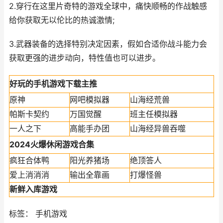
2.穿行在这里片奇特的游戏全球中，痛快顺畅的作战触感
给你获取无以伦比的热诚激情;
3.武器装备的选择特别决定因素，假如合适你战斗能力会
获取更强的进步动向，特性值也可以进步。
好玩的手机游戏下载主推
原神
网吧模拟器
山海经荒兽
帕斯卡契约
万国觉醒
班主任模拟器
一人之下
高能手办团
山海经异兽吞噬
2024火爆休闲游戏合集
疯狂合体鸭
阳光养猪场
绝顶答人
爱上消消消
输出全靠画
打爆怪兽
新鲜入库游戏
标签： 手机游戏