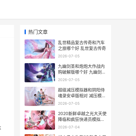
热门文章
乱世精品复古传奇和汽车
之旅哪个好 乱世复古传奇
2026-07-05
九幽剑圣和炮炮大作战内
购破解版哪个好 九幽剑圣
和炮炮哪个好
2026-07-05
，
超级减压模拟器和阴阳侍
魂录安卓版相对 减压模拟
器游戏
2026-07-05
2020新鲜卓越之光大天使
降临和疯狂快递员模拟器
谁更好玩 卓越之星的意思
2026-07-04
车
是什么