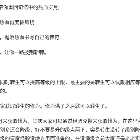
带你重回记忆中的热血岁月;
热血再度被燃烧;
，抛洒热血书写自己的传奇;
备，让你一路披荆斩棘。
同时转生可以提高等级的上限，最主要的是转生可以佩戴相应等
的。
家获取转生的修为。修为满了之后就可以转生了。
丹来获取修为，其次大家可以通过经验兑换来获取修为，在这里
别多还会降级，好不要易升的级点两下，容易转生没转了级别降
级的玩家经验没地方用而准备的，在没满级之前大家还是老老实