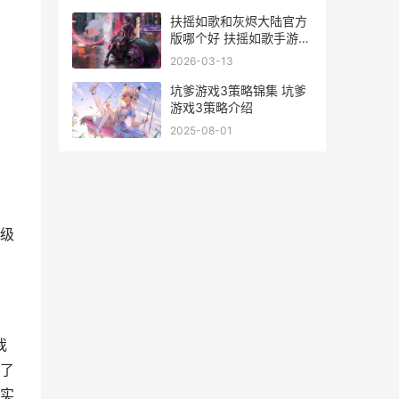
扶摇如歌和灰烬大陆官方
版哪个好 扶摇如歌手游视
频
2026-03-13
坑爹游戏3策略锦集 坑爹
游戏3策略介绍
2025-08-01
级
我
了
实