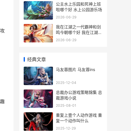
公主水上乐园和死神上班
啦哪个好 水上公园游乐场
2026-06-29
我在江湖之一代霸神和剑
攻
鸣今朝哪个好 我在江湖
gm
2026-06-29
经典文章
马友蓉图片 马友蓉ins
2025-12-04
总裁办公游戏策略锦集 总
裁游戏小说
趣
2025-08-01
重复上壹个人动作游戏 重
复一个动作叫什么
2025-12-29