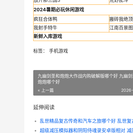
放开那三国3
荒野乱斗
2024暑期必玩休闲游戏
疯狂合体鸭
搬砖我绝顶
我射手特牛
江南百景图
新鲜入库游戏
标签： 手机游戏
九幽剑圣和炮炮大作战内购破解版哪个好 九幽剑
炮炮哪个好
« 上一篇
2026
延伸阅读