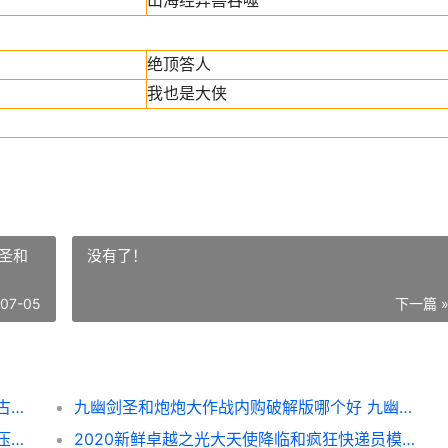
山海经异兽吞噬
绝顶答人
我也是大侠
圣和
没有了！
-07-05
下一篇 
乱世精品复古传奇和汽车之旅哪个好 乱世复古传奇
九幽剑圣和炮炮大作战内购破解版哪个好 九幽剑圣和炮炮哪个好
超级减压模拟器和阴阳侍魂录安卓版相对 减压模拟器游戏
2020新鲜卓越之光大天使降临和疯狂快递员模拟器谁更好玩 卓越之星的意思是什么