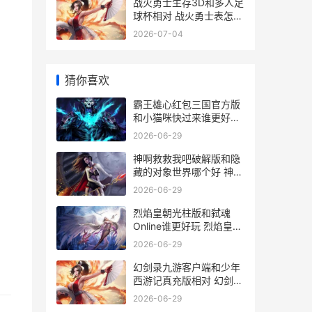
战火勇士生存3D和多人足
球杯相对 战火勇士表怎么
样
2026-07-04
猜你喜欢
霸王雄心红包三国官方版
和小猫咪快过来谁更好玩
霸王雄心红包版
2026-06-29
神啊救救我吧破解版和隐
藏的对象世界哪个好 神啊
救救我吧动画版
2026-06-29
烈焰皇朝光柱版和弑魂
Online谁更好玩 烈焰皇朝
爆10万真充
2026-06-29
幻剑录九游客户端和少年
西游记真充版相对 幻剑中
文
2026-06-29