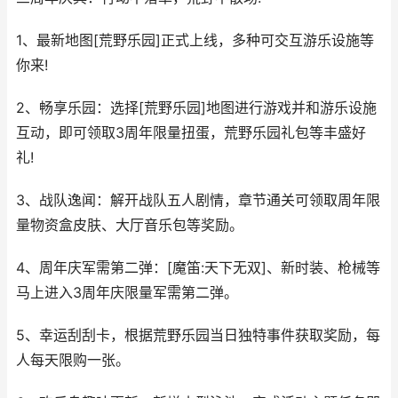
1、最新地图[荒野乐园]正式上线，多种可交互游乐设施等
你来!
2、畅享乐园：选择[荒野乐园]地图进行游戏并和游乐设施
互动，即可领取3周年限量扭蛋，荒野乐园礼包等丰盛好
礼!
3、战队逸闻：解开战队五人剧情，章节通关可领取周年限
量物资盒皮肤、大厅音乐包等奖励。
4、周年庆军需第二弹：[魔笛:天下无双]、新时装、枪械等
马上进入3周年庆限量军需第二弹。
5、幸运刮刮卡，根据荒野乐园当日独特事件获取奖励，每
人每天限购一张。