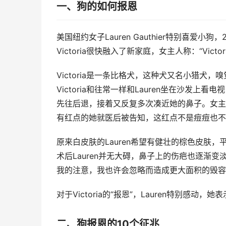
一、狗的如何报恩
美国纽约女子Lauren Gauthier特别喜爱小
Victoria很快融入了新家庭，女主人称：“Vi
Victoria是一条比格犬，这种犬又名小猎犬，
Victoria和往常一样和Lauren坐在沙发上看电
先往后退，接着又反复多次凑近她的鼻子。女主人La
有红点的她就医后被告知，这红点不是痘痘也不
原来白皮肤的Lauren希望有健壮的棕色皮肤
术后Lauren并无大碍，鼻子上的伤疤也逐渐
我的注意，我也许会忽略而造成更大面积的毁容
对于Victoria的“报恩”，Lauren特别感动，她
二、狗报恩的10个征兆