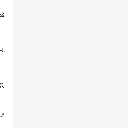
这
视
狗
恩