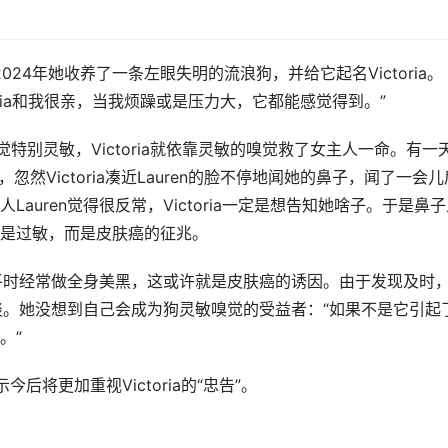
狗，2024年她收养了一条左眼失明的流浪狗，并给它起名Victoria。
ctoria和我很亲，当我烦躁或是压力大，它都能感觉得到。”
嗅觉特别灵敏，Victoria就依靠灵敏的嗅觉救了女主人一命。有一
视，忽然Victoria凑近Lauren的脸不停地闻她的鼻子，闻了一会儿
uren觉得很反常，Victoria一定是想告知她啥子。于是鼻子
是过敏，而是皮肤癌的征兆。
，平时经常做全身美黑，这或许就是皮肤癌的诱因。由于发现及时
变淡。她没想到自己会成为狗灵敏嗅觉的受益者：“如果不是它引起
。”
表示今后将更加重视Victoria的“忠告”。