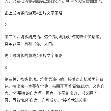
的。只要把坑爹男脑袋上的多少“Z”点掉他天然就会醒了。
史上最坑爹的游戏4图片文字策略
2
第二关，坑爹猜成语。这个是小时候听过的壹个笑话啦。
答案就是：真相（像）大白。
史上最坑爹的游戏4图片文字策略
3
第三关，欲练此功。坑爹男追小偷。接着点击坑爹男的背
包。掉出来一本葵花宝典，书翻开写着'欲练此功，必先自
宫。”不要真的自宫啊。再点一下葵花宝典，书又翻了一
页，写着“如不自宫，亦可成功。”接着就过关啦。