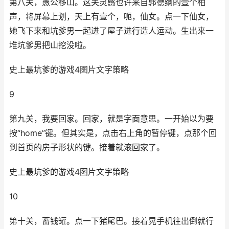
第八关，愚公移山。这关灵感也许来自郭德纲的壹个相
声，将屏幕上划，天上有壹个，呃，仙女。点一下仙女，
她飞下来和坑爹男一起进了屋子进行造人运动。生出来一
堆坑爹男把山挖没啦。
史上最坑爹的游戏4图片文字策略
9
第九关，我要回家。回家，就是字面意思。一开始以为要
按“home”键。但其实是，点击右上角的暂停键，点那个回
到首页的房子形状的键。接着就滚回家了。
史上最坑爹的游戏4图片文字策略
10
第十关，蓄钱罐。点一下猪尾巴。接着晃手机往出倒就行