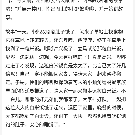
出，“今天啊，老师就要给大家讲壹个小蚂蚁嘟嘟的故事
哟！”并展开挂图，指出图上的小蚂蚁嘟嘟，并开始讲故
事。
故事“一天，小蚂蚁嘟嘟肚子饿了，就来了草地上找食物，
它在草地上转来转去，还东嗅嗅、西嗅嗅，终于在草地上
找到了一粒米饭。嘟嘟高兴极了，立马就给那粒白米饭，
嘟嘟一边跑还一边想，今天有好吃的了！真是高兴。嘟嘟
走进了才发现，这粒白米饭真是太大了，比自己大了好几
倍呢！自己一定不能搬回家去，得请大家一起来帮我搬
走。于是，伶俐的嘟嘟就挥动着可人的小触角给蚂蚁家族
里面的传递员报道了，请大家一起来搬走这粒白米饭。不
一会儿，嘟嘟的好兄弟们就都来了，大家排好队，一起把
这粒大大的白米饭搬了起来，运回了家里。晚餐的时候，
大家都吃到了白米饭，还剩下一大块。嘟嘟也挺着吃得饱
饱的肚子，安心的睡觉了。”