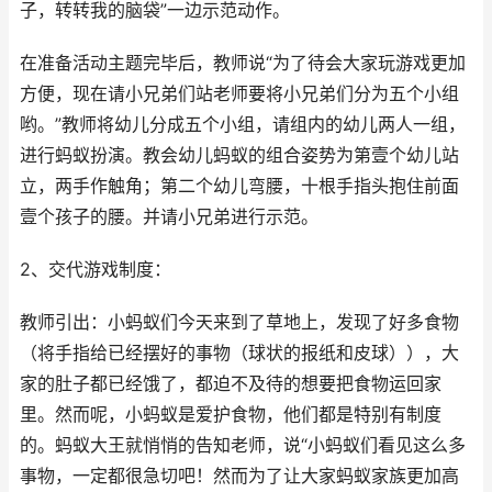
子，转转我的脑袋”一边示范动作。
在准备活动主题完毕后，教师说“为了待会大家玩游戏更加
方便，现在请小兄弟们站老师要将小兄弟们分为五个小组
哟。”教师将幼儿分成五个小组，请组内的幼儿两人一组，
进行蚂蚁扮演。教会幼儿蚂蚁的组合姿势为第壹个幼儿站
立，两手作触角；第二个幼儿弯腰，十根手指头抱住前面
壹个孩子的腰。并请小兄弟进行示范。
2、交代游戏制度：
教师引出：小蚂蚁们今天来到了草地上，发现了好多食物
（将手指给已经摆好的事物（球状的报纸和皮球）），大
家的肚子都已经饿了，都迫不及待的想要把食物运回家
里。然而呢，小蚂蚁是爱护食物，他们都是特别有制度
的。蚂蚁大王就悄悄的告知老师，说“小蚂蚁们看见这么多
事物，一定都很急切吧！然而为了让大家蚂蚁家族更加高