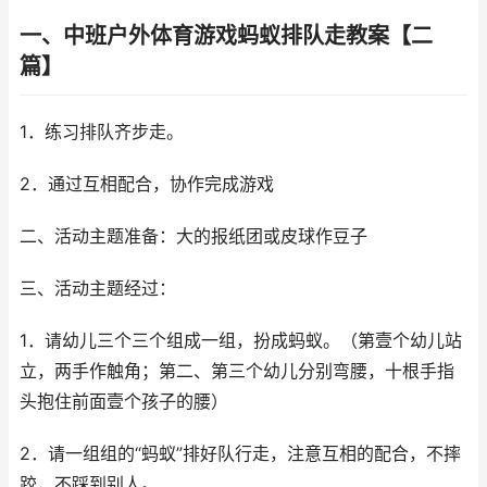
一、中班户外体育游戏蚂蚁排队走教案【二
篇】
1．练习排队齐步走。
2．通过互相配合，协作完成游戏
二、活动主题准备：大的报纸团或皮球作豆子
三、活动主题经过：
1．请幼儿三个三个组成一组，扮成蚂蚁。（第壹个幼儿站
立，两手作触角；第二、第三个幼儿分别弯腰，十根手指
头抱住前面壹个孩子的腰）
2．请一组组的“蚂蚁”排好队行走，注意互相的配合，不摔
跤，不踩到别人。