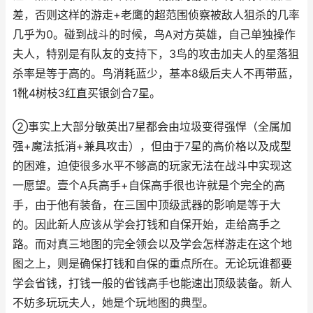
差，否则这样的游走+老鹰的超范围侦察被敌人狙杀的几率
几乎为0。碰到战斗的时候，鸟A对方英雄，自己单独操作
夫人，特别是有队友的支持下，3鸟的攻击加夫人的星落狙
杀率是等于高的。鸟消耗蓝少，基本8级后夫人不再带蓝，
1靴4树枝3红直买银剑合7星。
②事实上大部分敏英出7星都会由垃圾变得强悍（全属加
强+魔法抵消+兼具攻击），但由于7星的高价格以及成型
的困难，迫使很多水平不够高的玩家无法在战斗中实现这
一愿望。壹个A兵高手+自保高手很也许就是个完全的高
手，由于他有装备，在三国中顶级武器的影响是等于大
的。因此新人应该从学会打钱和自保开始，走给高手之
路。而对真三地图的完全领会以及学会怎样游走在这个地
图之上，则是确保打钱和自保的重点所在。无论玩谁都要
学会省钱，打钱一般的省钱高手也能速出顶级装备。新人
不妨多玩玩夫人，她是个玩地图的典型。