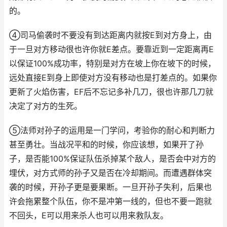
的。
④司马偷袭时不要没有到达距离内就按E到对方身上，由
于一旦对方移动很也许你就E差点。要靠近到一定距离再E
以保证100%成功率，特别是对方在坡上你在坡下的时候，
远处直接E到身上即使对方没有移动也是打差点的。如果你
更新了火焰伤害，EF后不忘记多补几刀，很也许那几刀就
决定了对方的生死。
⑤法师对孙子的运用是一门学问，考验你的耐心和判断力
甚至勇壮。当战况平和的时候，你应该想，如果开了孙
子，是否能100%保证队伍杀掉某个敌人，是否会中对方的
埋伏，对方式师的孙子又是否在冷却期间。而遭遇群体突
袭的时候，开孙子更是要果断。一旦开孙子失利，后果也
许会拖累整个队伍，你不是冲第一线的，但也不要一跑就
不回头，E可以用来杀人也可以用来救队友。