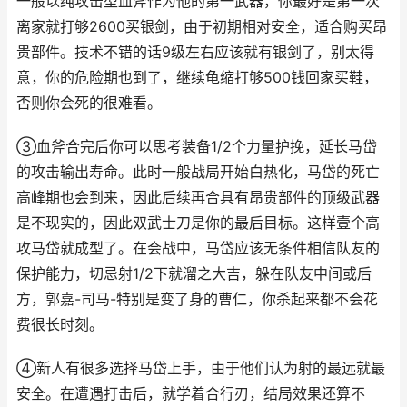
一般以纯攻击型血斧作为他的第一武器，你最好是第一次
离家就打够2600买银剑，由于初期相对安全，适合购买昂
贵部件。技术不错的话9级左右应该就有银剑了，别太得
意，你的危险期也到了，继续龟缩打够500钱回家买鞋，
否则你会死的很难看。
③血斧合完后你可以思考装备1/2个力量护挽，延长马岱
的攻击输出寿命。此时一般战局开始白热化，马岱的死亡
高峰期也会到来，因此后续再合具有昂贵部件的顶级武器
是不现实的，因此双武士刀是你的最后目标。这样壹个高
攻马岱就成型了。在会战中，马岱应该无条件相信队友的
保护能力，切忌射1/2下就溜之大吉，躲在队友中间或后
方，郭嘉-司马-特别是变了身的曹仁，你杀起来都不会花
费很长时刻。
④新人有很多选择马岱上手，由于他们认为射的最远就最
安全。在遭遇打击后，就学着合行刃，结局效果还算不