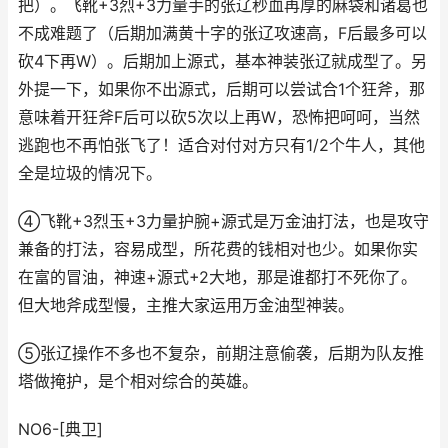
把）。飞靴+3烈+3力量手的张辽秒血再厚的麻袋和诸葛也
不成难题了（后期加满黄十字的张辽攻速高，F后最多可以
砍4下再W）。后期加上源式，基本神装张辽就成型了。另
外提一下，如果你不出源式，后期可以尝试合1个狂斧，那
意味着开狂斧F后可以砍5次以上再W，恐怖把呵呵，当然
逃跑也不再怕张飞了！适合对付对方只有1/2个牛人，其他
全是垃圾的情况下。
④飞靴+3烈玉+3力量护腕+源式是万金油打法，也是攻守
兼备的打法，容易成型，所花费的钱相对也少。如果你实
在富的冒油，神速+源式+2大地，那是谁都打不死你了。
但大地斧成型慢，主推大家运用万金油型神装。
⑤张辽操作不多也不复杂，前期注意偷袭，后期为队友推
塔做掩护，是个相对综合的英雄。
NO6-[典卫]