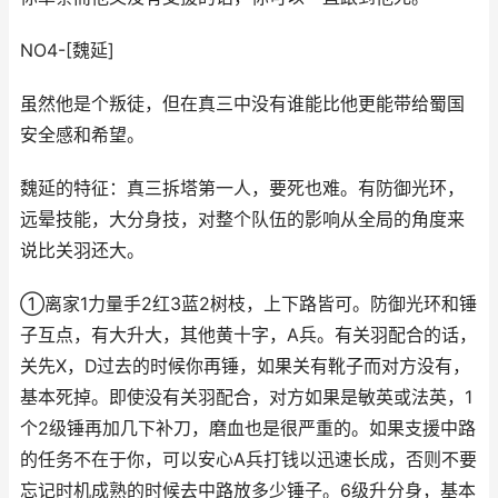
NO4-[魏延]
虽然他是个叛徒，但在真三中没有谁能比他更能带给蜀国
安全感和希望。
魏延的特征：真三拆塔第一人，要死也难。有防御光环，
远晕技能，大分身技，对整个队伍的影响从全局的角度来
说比关羽还大。
①离家1力量手2红3蓝2树枝，上下路皆可。防御光环和锤
子互点，有大升大，其他黄十字，A兵。有关羽配合的话，
关先X，D过去的时候你再锤，如果关有靴子而对方没有，
基本死掉。即使没有关羽配合，对方如果是敏英或法英，1
个2级锤再加几下补刀，磨血也是很严重的。如果支援中路
的任务不在于你，可以安心A兵打钱以迅速长成，否则不要
忘记时机成熟的时候去中路放多少锤子。6级升分身，基本