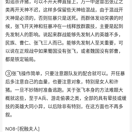
如追杀许猪，可以不开天神直接上，万一中途冒出张辽之
类再开天神不迟，这样多保留些天神给混战，由于混战开
天神是必须的，否则狂暴只是送死。而群体发动突袭的时
候，张飞开天神和狂暴冲在一线释放群震技，主要是起到
先发制人的影响。说起来群战能够先发制人的英雄不多，
民族、曹仁、张飞三人而已。能够先发制人至关重要，可
以说在正规战中如果蜀国没有张飞，或者魏国没有郭曹，
都是铁定输局。
③张飞操作简单，只要注意跟队友的配合就可以。开狂暴
后多注意自己的血量，也要注意对象，特别是女人和许
猪。一旦不妙随时准备逃跑。关于张飞本身的方法难题大
概就这些，至于A兵、游走偷袭之类，全部的具有晕技或缓
技的英雄大同小异，以后除非有特别，在这方面也不再多
叙。
NO8-[祝融夫人]