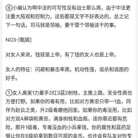
⑥小编认为啊中法的可写性没有战士那么高，由于中法更
注重大局观和控制力，这些都是文字不好表达的，总之记
下一句话，司马就是领袖，要干壹个领袖该干的事。
NO3-[甄姬]
对女人来说，钱就是上帝，有了钱的女人也是上帝。
女人的特征：闪避和暴击率高，机动性强，追杀和逃跑的
好手。
①女人离家1力量手2红3蓝2树枝，主推上路，安全性高也
方便打野。如果你的毒有用，比如对方黄忠只带一1血，同
伴为赵云之类，升2级毒磨他回家。如果你的毒没用，比如
对方双A麻袋和黄忠，满身树枝和血瓶，连你靠近都有危
险，那升1级毒，专毒没血的小兵拿钱，你的属性和蓝药足
够让你在6级前拿到数目可观的金币。也许会有队友对你专