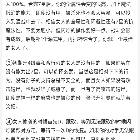
为100%。合完7星后，你的全属性会变的很高，加上魔法
抵消的能力，即使没有甲，被杀死也不会太容易，可以投
入到混战中去了。相信女人的全属性和闪避性还有7星的抗
魔法性，不要太胆小，但闪烁的操作要好一点，战斗会很
有成效。后期补1个源式甲，再把神速合了，你就一个最佳
的女人了。
③初期升4级毒和合行刃的女人是没有用的，如果你实在
没有能力出7星，可以选择玄武，当然这是相对下下的行
为，没有孙子的支持总是不安全的。而且女人如果没有攻
击输出，也就没啥子威胁了，而一旦有了高攻击的输出，
即使是神一样的麻袋也是被秒的份，张飞开狂暴你就等着
笑把。
④女人偷袭的时候首先D，跟砍，等到无法跟砍的时候闪
烁紧跟对方走，等待下一次D的恢复。如果你的对手无法跟
你单条而他又没有支援的话，你可以一直跟到他死。