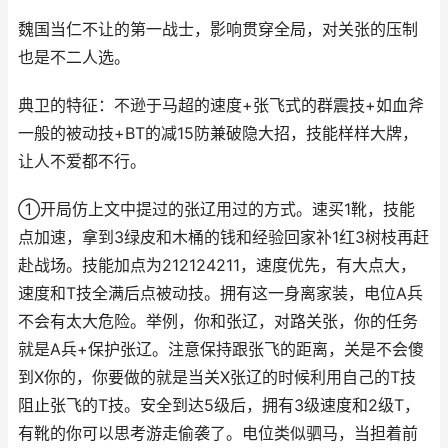
魏国当仁不让的第一战士，影响贯穿全局，对关张的压制
也是不二人选。
典卫的特征：不逊于马超的速度+张飞式的群震技+如血斧
一般的被动技+BT的减15防兼破隐大招，技能样样大牌，
让人不爱都不行。
①开局仿上文中提过的张辽用过的方式。速买1靴，技能
点加速，拿到3绿皮和木桶的钱和经验回家补1红3树枝再赶
赴战场。技能加点为212124211，速度优先，有大点大，
速度和T技全满后点被动技。拥有这一身离家装，电位A兵
不会有太大危险。举例，你和张辽，对路关张，你的任务
就是A兵+保护张辽。注意保持跟张飞的距离，关是不会傻
到X你的，你要做的就是当关X张辽的时候利用自己的T技
阻止张飞的T技。安全到达5级后，拥有3级速度和2级T，
有靴的你可以思考游走偷袭了。电位类似驷马，当担着前