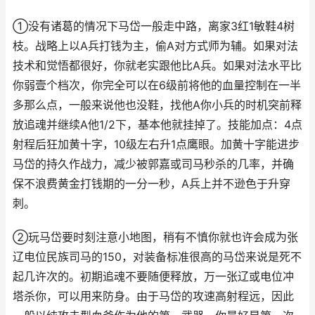
①没有诸葛的情况下马岱一般走中路，离家3红1敏鞋4树
枝。战略上以A兵打钱为主，偷A对方式师为辅。如果对法
技术和觉悟都很好，你就老实跟他比A兵。如果对法水平比
你弱壹个档次，你完全可以在6级前将他的血量控制在一半
多那么点，一般来说他也没鞋，找他A你小兵的时机突前释
放追魂并继续A他1/2下，基本他就挂掉了。技能加点：4点
射程后狂加黄十字，10级左右升1点鹰眼。加黄十字能进步
马岱的持久作战力，减少被郭嘉或司马秒杀的几率，并确
保不浪费黄金打钱期的一分一秒，A兵上并不逊色于升穿
刺。
②玩马岱要时刻注意小地图，稍有不慎你就也许会成为张
辽电位民族司马的150，对装备标准很高的马岱来说是死不
起几许次的。初期追魂不要随便释放，万一张辽或电位冲
塔杀你，可以用来防身。由于马岱的攻速高射程远，因此