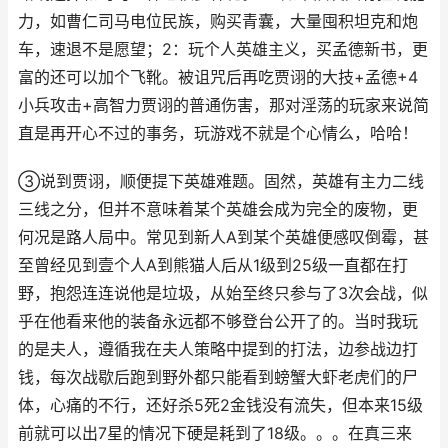
力，如曹仁司马电位民族，购买青囊，大量囤积坦克和炮
车，速退不是愿望；2：玩个人英雄主义，买孟德新书，更
富的还可以加个飞靴。被诅咒后再吃贾诩的大技+孟德+4
小兵攻击+高智力贾诩的普通伤害，那对淫荡的玩家来说简
直是再开心不过的事务，玩游戏不就是个心情么，哈哈！
③说到贾诩，顺便提下英雄难题。固然，英雄有主力二线
三线之分，但并不意味着某个英雄会成为完全的废物，更
何况是路人局中。常见到新人A到某个英雄便感叹倒霉，甚
至曾经见到壹个人A到熊猫人后从1级到25级一直都在打
野，抱怨连连说他是垃圾，从始至终只参与了3次会战，似
乎在他看来他的装备永远都不够登台公开了的。当时我玩
的是夫人，遵循我在夫人策略中提到的打法，边参战边打
钱，每次战歇后跑到野外都只能看到螃蟹大虾老虎们的尸
体，心痛的不行，还好杀5死2金钱没有流失，但本来15级
前就可以出7星的情况下硬是耗到了18级。。。在真三来