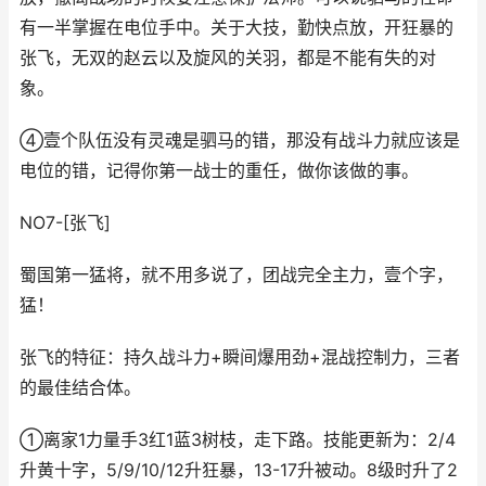
有一半掌握在电位手中。关于大技，勤快点放，开狂暴的
张飞，无双的赵云以及旋风的关羽，都是不能有失的对
象。
④壹个队伍没有灵魂是驷马的错，那没有战斗力就应该是
电位的错，记得你第一战士的重任，做你该做的事。
NO7-[张飞]
蜀国第一猛将，就不用多说了，团战完全主力，壹个字，
猛！
张飞的特征：持久战斗力+瞬间爆用劲+混战控制力，三者
的最佳结合体。
①离家1力量手3红1蓝3树枝，走下路。技能更新为：2/4
升黄十字，5/9/10/12升狂暴，13-17升被动。8级时升了2