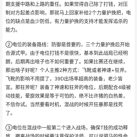
期支援中路和上路的重任。如果觉得自己除了打钱，对压
制对方起差点影响，那就马上回家补给2个力量护挽把，电
位的缺点是血少防低，有力量护挽的支持才能发挥追杀的
能力。
②电位的装备路线：防御是首要的，三个力量护挽后开始
合源式甲。由于电位打钱不是很快，基本到此战局已经明
朗，后期再出啥子也不如何重要了。如果比赛还在继续，
那出啥子好呢？个人主推2种方式：飞靴或者神速+狂斧。
飞靴的影响不用提了，39D出场率超高的装备，老少皆
宜。那狂斧呢？装备了神速和狂斧的电位，后期配合4级被
动技能，晕旋效果是等于可怕的，绝不比许猪的白热差，
不信你试。当然要看时机，混战的时候开狂暴那是找死
了。
③电位在混战中一般第二个进入战场，确保T技的成功释
放，撤离战场的时候要注意保护法师。可以说驷马的性命