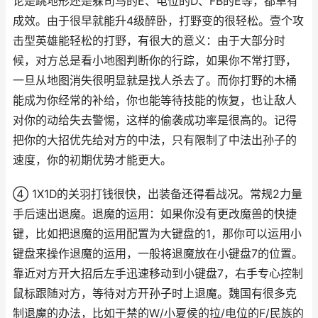
论是跳地形还是躲司马的E、电位的D、FB的E等，都卓有
成效。由于很早就能升4级醉卧，打野变的很轻松。壹个攻
击型英雄能轻松的打野，有很大的意义：由于大部分时
候，对方总是看小地图判断你的行踪，如果你不常打野，
一旦从地图消失很明显就是找人杀去了。而你打野的木桶
能成为你经常的补给，你也能等待技能的恢复，也让敌人
对你的动给失去警惕，这样的偷袭成功率是很高的。记得
把你的大招优先给对方的中法，只有限制了中法出孙子的
速度，你的初期优势才能更大。
④ 1X1D的关羽打钱很快，出装备还得看战况。常规2力量
手后速出退魔。退魔的运用：如果你没有更改魔兽的快捷
键，比如把退魔的运用配置为大键盘的1，那你可以运用小
键盘来操作退魔的运用，一般将退魔放在小键盘7的位置。
靠近对方开大招后左手迅速移动到小键盘7，右手专心控制
鼠标跟随对方，等待对方开孙子时上退魔。魏国有很多克
制退魔的办法，比如于禁的W/小夏侯的拉/电位的F/民族的