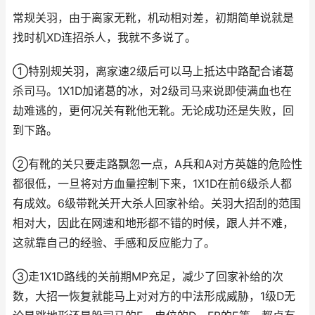
常规关羽，由于离家无靴，机动相对差，初期简单说就是
找时机XD连招杀人，我就不多说了。
①特别规关羽，离家速2级后可以马上抵达中路配合诸葛
杀司马。1X1D加诸葛的冰，对2级司马来说即使满血也在
劫难逃的，更何况关有靴他无靴。无论成功还是失败，回
到下路。
②有靴的关只要走路飘忽一点，A兵和A对方英雄的危险性
都很低，一旦将对方血量控制下来，1X1D在前6级杀人都
有成效。6级带靴关开大杀人回家补给。关羽大招刮的范围
相对大，因此在网速和地形都不错的时候，跟人并不难，
这就靠自己的经验、手感和反应能力了。
③走1X1D路线的关前期MP充足，减少了回家补给的次
数，大招一恢复就能马上对对方的中法形成威胁，1级D无