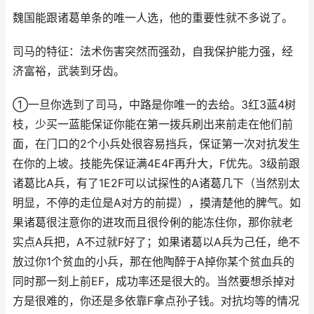
魏国能跟诸葛单条的唯一人选，他的重要性就不多说了。
司马的特征：法术伤害突然而强劲，自我保护能力强，经
济富裕，武装到牙齿。
①一旦你选到了司马，中路是你唯一的去给。3红3蓝4树
枝，少买一蓝能保证你能在第一拨兵刷出来前走在他们前
面，在门口的2个小兵处很容易挡兵，保证第一次对抗发生
在你的上坡。技能先保证满4E4F再升大，F优先。3级前跟
诸葛比A兵，有了1E2F可以试探性的A诸葛几下（当然别太
明显，不停的走位是A对方的前提），摸清楚他的脾气。如
果诸葛很注意你的进攻而且很伶俐的能冻住你，那你就老
实点A兵把，A不过就F好了；如果诸葛以A兵为己任，绝不
放过你1个贫血的小兵，那在他陶醉于A掉你某个贫血兵的
同时那一刻上前EF，成功率还是很大的。当然要想杀掉对
方是很难的，你还是多依靠F拿点孙子钱。对抗均等的情况