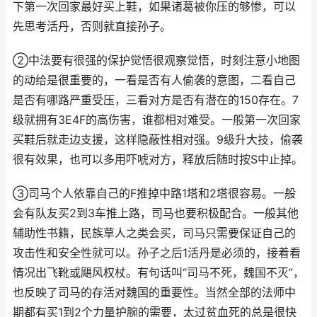
下第一次回家最好买上鞋，如果诸葛被你压的够惨，可以
先思考活丹，否则就直接孙子。
②中法要有很强的保护觉悟很观察觉悟，时刻注意小地图
的动给是很重要的，一看是否有人偷袭的意图，二看自己
是否有哪路严重受压，三看对方是否有潜在的150存在。7
级就拥有3E4F的高伤害，谁都相对难受。一般第一次回家
买鞋后就走边支援，这样隐蔽性相对强。9级升大技，偷袭
很有效果，也可以多用吓唬对方，释放后随时按S中止掉。
③司马个人依靠自己的F推掉中路1塔和2塔很容易。一般
会有队友买2到3车推上路，司马也要积极配合。一般其他
辅助性书籍，民族草人之类会买，司马只需要保证自己的
攻击性和安全性就可以。孙子之后1活丹是必须的，接着看
情况出飞靴或飓风权杖。有句话叫“司马不死，魏国不灭”，
也反映了司马的存活对魏国的重要性。当然全部的法师中
期都有买1到2个力量护腕的需要，太过贫血死的总是很快