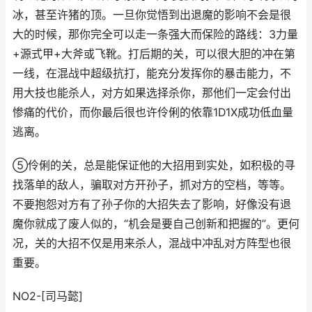
冰，甚至许猪的顶。一旦你觉悟到出退魔的影响不会是很
大的时候，那你完全可以走一条强大而保险的路线：3力量
+源式甲+大斧或飞靴。打后期的关，可以很大胆的冲在第
一线，在混战中超级抗打，能充分发挥你的暴击能力，不
用大技也能杀人，对方如果选择杀你，那他们一定会付出
惨痛的代价，而你最后很也许伶俐的依靠1D1X成功低血量
逃离。
⑤伶俐的关，总是能保证他的大招用到实处，如积极的寻
找落单的敌人，骗取对方开孙子，抓对方的空档，等等。
不要抱怨对方有了孙子你的大招失去了影响，好像没有退
魔你就成了废人似的，“机会是要自己创新和把握的”。更何
况，关的大招不仅是用来杀人，混战中冲乱对方阵型也很
重要。
NO2-[司马懿]