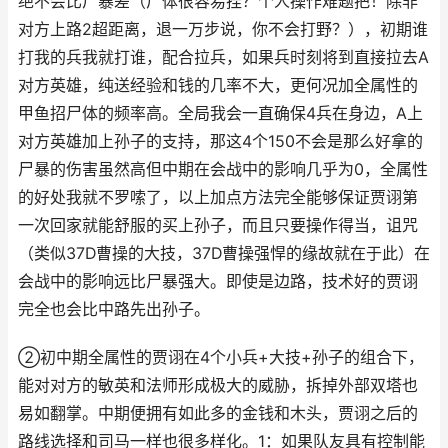
绝不会比尸暴差（尸体很容易挂？个人操作难题把！除非
对方上路2超距离，退一万步说，你不会打野？），初期谁
打我的兵我就打谁，配合拉兵，如果兵时刻将到直接拉去A
对方英雄，纯送经验和钱的几率不大，更何况加全属性的
甲鱼招尸体的频率高。全局我会一直确保4兵在身边，A上
对方英雄加上孙子的支持，那这4个150不会是那么好拿的
尸暴的伤害虽然高但中期在会战中的影响几乎为0，全属性
的好处我就不罗嗦了，以上加点方法完全能够保证贾诩第
一次回家就能舒服的买上孙子，而且只要操作得当，诅咒
（类似37D曹操的大技，37D曹操强悍的缘故就在于此）在
会战中的影响远比尸暴强大。即使是边路，技术好的贾诩
完全也会比中路先出孙子。
②初中期全属性的贾诩在4个小兵+大技+孙子的组合下，
能对对方的敏英和法师形成极大的威胁，拆掉外部双塔也
易如翻掌。中期便拥有如此多的金钱和木头，贾诩之后的
路线选择和司马一样也很多样化。1：如果队友具有控制能