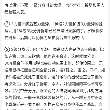
可以保证不死，1级分身时刻太短，也不禁打，拆塔和围人
都差强人意。
② 2力量护腕后塞力量斧，1神速2力量护腕3力量斧的魏
延，用2级或3级分身拆塔已经算是很无解的了。如果你实
在钱多，后期可以扔掉力量护腕合壹个源式甲。
③ 2级分身后，除了拆塔，围杀敌人也是你该干的事。比
如许猪，你上去砍他，他也许不会走，这时候你分身，
80%机会你不用动弹也会自动包围上他，即使没围上，迅
速用鼠标框起自己和全部分身，按T锤之，围之。同样，如
果许猪被杀死处于复活期，这时候你的出现也宣告了他的
再次死亡。分身除了拆塔、杀人，对付魏国的车也卓有成
效。混战中开分身，跟关羽的大技能同样起到打乱对方阵
型的影响。一般来说魏延装备好的话，从一群分身中识别
出真魏延是不要易的。怎样在众多分身中使真身逃离，方