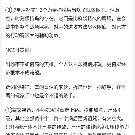
③ 7星后补充1-2个力量护挽后出啥子就随你了。注意一
点，时刻保持鸟的存在，它们是比麻袋持久的鹰眼，在会
战中将整个战场照亮，对手的进攻方法尽收眼底，对己方
的行动有很大的辅助功效。
NO9-[贾诩]
出场率不如何高的英雄，个人认为却特别好玩，更何况经
济根本不成难题。
贾诩的特征：富的冒油的家伙，拆塔也是一把好手，在淫
荡的玩家手中也是个不错的杀手。
①离家装备：4树枝3红4蓝走上路。技能加点：尸体4
级，其他全部黄十字，黄十字满后更新诅咒，有大点大。
只升4级尸体不升尸暴的缘故：尸体的赚钱速度和压线能力