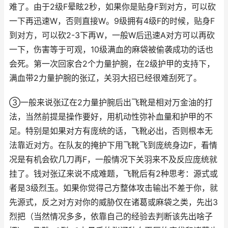
难了。由于2级F晕眩2秒，如果你是贴身F到对方，可以砍
一下再迅速W，否则直接W。9级拥有4级F的时候，贴身F
到对方，可以砍2-3下再W，一般W后迅速A对方可以再砍
一下，伤害等于可观，10级满血的麻袋被偷袭成功的话也
会死。第一次回家合2个力量护腕，在2级护甲的支持下，
满血带2力量护腕的张辽，关羽大招已经很难刮死了。
③一般来说张辽在2力量护腕后出飞靴是相对万金油的打
法，当然前提是操作要好，用机动性弥补血量和护甲的不
足。特别是如果对方有庞统的话，飞靴必出，否则根本无
法靠近对方。在队友的掩护下用飞靴飞到庞统身边F，看情
况是有机会砍几刀再F，一般情况下关羽来不及反应庞统就
挂了。钱对张辽来说不成难题，飞靴后有2种思考：源式或
者是3级烈玉。如果你觉得己方整体攻击输出不差于你，就
先源式，反之对方对你的威胁仅在诸葛或麻袋之类，先出3
烈把（当然情况多多，依靠自己的经验去判断该先出啥子