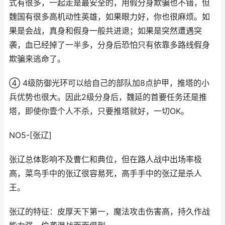
式有很多，一起走是最安全的，用假分身欺骗也不错，但
魏国有很多高机动性英雄，如果眼力好，你也很麻烦。如
果是会战，真身和假身一般共进退；如果是突然遭遇突
袭，血已经掉了一半多，分身后恐怕只有依靠多路线假身
欺骗来逃命了。
④ 4级防御光环可以给自己的部队加8点护甲，推塔的小
兵优势也很大。因此2级分身后，魏延的首要任务还是推
塔，即使你壹个人不杀，只要推塔就好，一切OK。
NO5-[张辽]
张辽总体影响不及曹仁和典位，但在路人战中出场率极
高，菜鸟手中的张辽很容易死，高手手中的张辽是杀人
王。
张辽的特征：皮厚天下第一，魔法攻击伤害高，持久作战