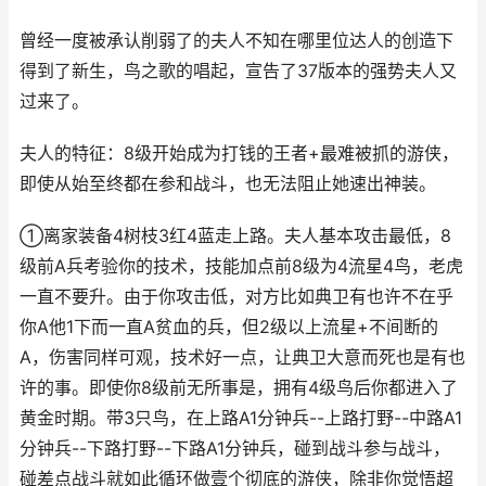
曾经一度被承认削弱了的夫人不知在哪里位达人的创造下
得到了新生，鸟之歌的唱起，宣告了37版本的强势夫人又
过来了。
夫人的特征：8级开始成为打钱的王者+最难被抓的游侠，
即使从始至终都在参和战斗，也无法阻止她速出神装。
①离家装备4树枝3红4蓝走上路。夫人基本攻击最低，8
级前A兵考验你的技术，技能加点前8级为4流星4鸟，老虎
一直不要升。由于你攻击低，对方比如典卫有也许不在乎
你A他1下而一直A贫血的兵，但2级以上流星+不间断的
A，伤害同样可观，技术好一点，让典卫大意而死也是有也
许的事。即使你8级前无所事是，拥有4级鸟后你都进入了
黄金时期。带3只鸟，在上路A1分钟兵--上路打野--中路A1
分钟兵--下路打野--下路A1分钟兵，碰到战斗参与战斗，
碰差点战斗就如此循环做壹个彻底的游侠，除非你觉悟超