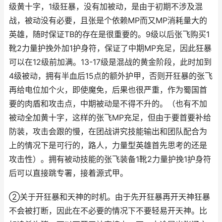
级黄十字，1级狂暴，没有加被动，是由于初期不涉及混
战，被动没有必要，且张是个依赖MP而又MP消耗量大的
英雄，随时保证TB的存在是很重要的。9级以后张飞购买1
靴2力量护挽外加1护身符，保证了中期MP充足，因此狂暴
可以在12级前加满。13-17级是混战的黄金阶段，此时加到
4级被动，拥有半血后15点的额外护甲，否则开狂暴的张飞
再给电位加个火，即使魔免，后果也很严重，作为蜀国首
要的肉盾和攻击点，中期被动是不得不升的。（也有不加
被动全加黄十字，这样的张飞MP充足，但由于要首要补给
防装，攻击会跟的慢，在团战讲究技能输出和团队配合为
上的情况下是可行的，路人，力量型英雄首先思考的还是
攻击性）。拥有被动技能的张飞装备1靴2力量护挽1护身符
后可以直接跳专署，接着源式甲。
②关于开狂暴和天神的时机。由于先开狂暴再开天神狂暴
不会被打断，因此在不必要的情况下不要轻易开天神。比