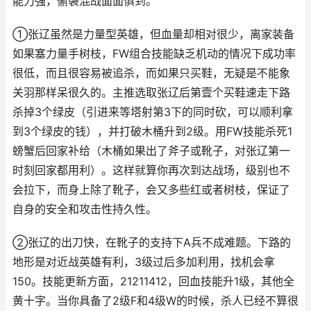
能力强，偷袭混战面面俱到。
①张辽虽然是力量型英雄，但血量却相对很少，离家装备
如果塞力量手树枝，FW组合技能缺乏机动的情况下成功率
很低，而且很容易被追杀，而如果只买鞋，无疑是不能象
关羽那样呆很久的。主推选取张辽后第壹个买鞋速走下路
杀掉3个绿皮（引进来等塔射第3下的同时砍，可以顺利拿
到3个绿皮的钱），并打破木桶升到2级。用FW技能杀死1
螃蟹后回家补给（木桶如果出了斧子或靴子，对张辽第一
时刻回家都用利）。这样就算你再次到达战场，级别也不
会拉下，而身上除了靴子，会又多些红或者树枝，保证了
自身的安全和攻击性持久性。
②张辽的出刀快，在靴子的支持下A兵不成难题。下路的
地形是对近战英雄有利，3级过后多加利用，找机会拿
150。技能更新方面，21211412，回血技能升1级，其他全
黄十字。当你具备了2级F和4级W的时候，杀人已经不算很