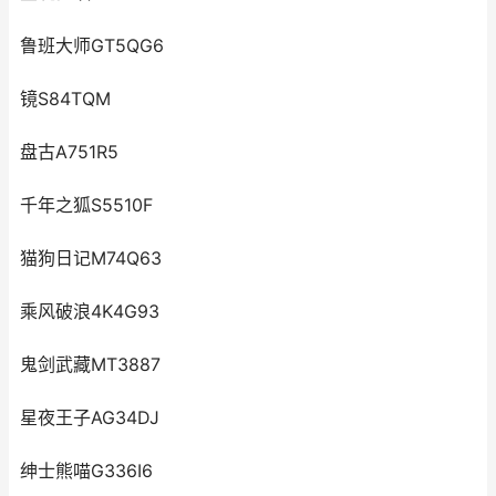
鲁班大师GT5QG6
镜S84TQM
盘古A751R5
千年之狐S5510F
猫狗日记M74Q63
乘风破浪4K4G93
鬼剑武藏MT3887
星夜王子AG34DJ
绅士熊喵G336I6