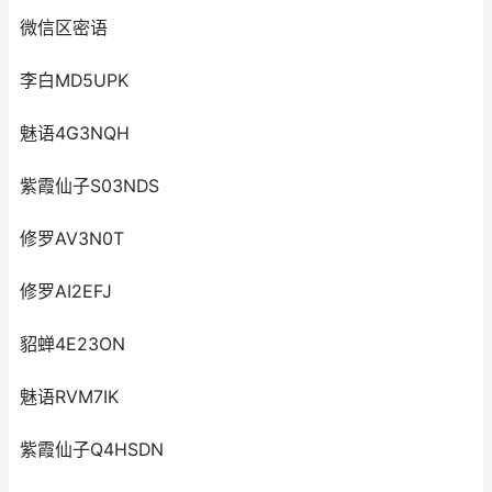
微信区密语
李白MD5UPK
魅语4G3NQH
紫霞仙子S03NDS
修罗AV3N0T
修罗AI2EFJ
貂蝉4E23ON
魅语RVM7IK
紫霞仙子Q4HSDN