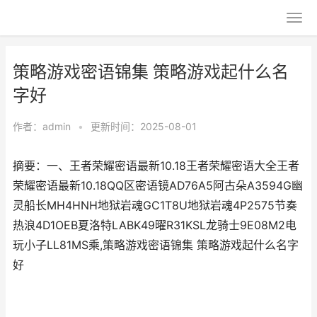
策略游戏密语锦集 策略游戏起什么名
字好
作者：
admin
•
更新时间：2025-08-01
摘要：一、王者荣耀密语最新10.18王者荣耀密语大全王者
荣耀密语最新10.18QQ区密语镜AD76A5阿古朵A3594G幽
灵船长MH4HNH地狱岩魂GC1T8U地狱岩魂4P2575节奏
热浪4D1OEB夏洛特LABK49曜R31KSL龙骑士9E08M2电
玩小子LL81MS乘,策略游戏密语锦集 策略游戏起什么名字
好