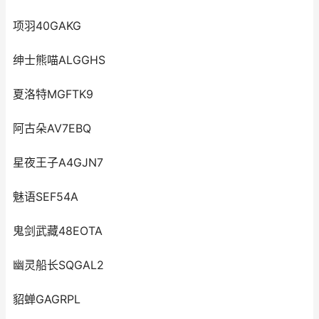
项羽40GAKG
绅士熊喵ALGGHS
夏洛特MGFTK9
阿古朵AV7EBQ
星夜王子A4GJN7
魅语SEF54A
鬼剑武藏48EOTA
幽灵船长SQGAL2
貂蝉GAGRPL