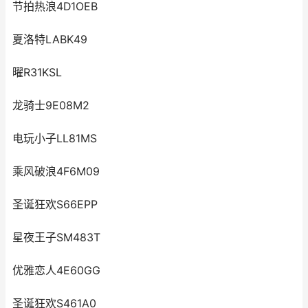
节拍热浪4D1OEB
夏洛特LABK49
曜R31KSL
龙骑士9E08M2
电玩小子LL81MS
乘风破浪4F6M09
圣诞狂欢S66EPP
星夜王子SM483T
优雅恋人4E60GG
圣诞狂欢S461A0