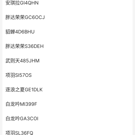
安琪拉GI4QHN
胖达荣荣GC6OCJ
貂蝉4D6BHU
胖达荣荣S36DEH
武则天485JHM
项羽SI57OS
逐浪之夏GE1DLK
白龙吟MI399F
白龙吟GA3COI
项羽SL36FQ