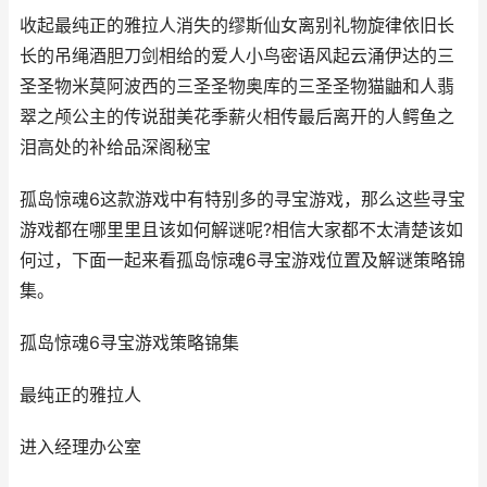
收起最纯正的雅拉人消失的缪斯仙女离别礼物旋律依旧长
长的吊绳酒胆刀剑相给的爱人小鸟密语风起云涌伊达的三
圣圣物米莫阿波西的三圣圣物奥库的三圣圣物猫鼬和人翡
翠之颅公主的传说甜美花季薪火相传最后离开的人鳄鱼之
泪高处的补给品深阁秘宝
孤岛惊魂6这款游戏中有特别多的寻宝游戏，那么这些寻宝
游戏都在哪里里且该如何解谜呢?相信大家都不太清楚该如
何过，下面一起来看孤岛惊魂6寻宝游戏位置及解谜策略锦
集。
孤岛惊魂6寻宝游戏策略锦集
最纯正的雅拉人
进入经理办公室