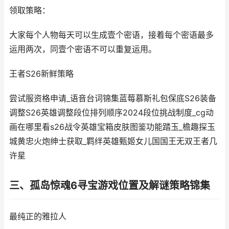
领取策略：
大家每个人物每天可以生成壹个密语，接着每个密语最多
运用两次，同壹个密语不可以重复运用。
王者S26新鲜策略
尝试服资格申请_语音台词锦集蓝莓慕斯礼包保底S26装备
调整S26英雄调整段位排列顺序2024段位挑战制度_cg动
画在哪里看s26战令英雄宝箱皮肤图鉴功能踏玉_檐趣探玉
城黄忠火炮绅士获取_羁绊英雄甄姬女儿国国王无双王者几
许星
三、孤岛惊魂6寻宝游戏位置及解谜策略锦集
最纯正的雅拉人