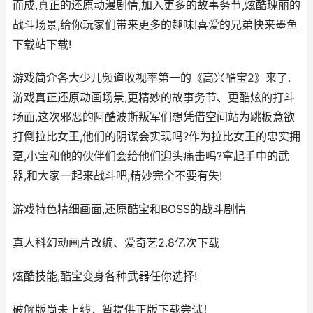
而成,真正的还原动漫剧情,加入更多的故事务节,炫酷瑰丽的
战斗场景,给你玩家们带来更多的趣味!喜爱的兄弟快来墨鱼
下载站下载!
游戏简介各大少儿频道收视率第一的《高兴酷宝2》来了.
游戏真正还原动画场景,更精妙的故事务节、更酷炫的打斗
场面,这次邪恶的阿酷波斯叛军们想凭借空间站为跳板意欲
打倒拉比女王,他们的阴谋会实现吗?作为拉比女王的忠实拥
趸,小宝和他的伙伴们会给他们迎头痛击吗?拿起手中的武
器,和大家一起来战斗吧,精妙完全不要有失!
游戏特色精细画面,还原酷宝和BOSS的战斗剧情
真人科幻动画片改编、爱奇艺2.8亿次下载
炫酷技能,酷宝变身各种武器任你选择!
破解版尚未上线，暂提供正版下载尝试！