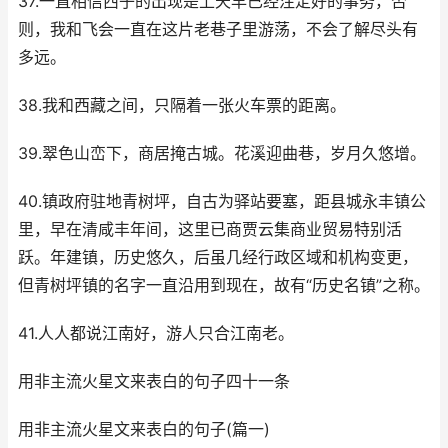
37.一直相信西子的出现是上天早已经注定好的事务，否
则，我和飞会一直在这片老巷子里游荡，不会了解尽头有
多远。
38.我和西藏之间，只隔着一张火车票的距离。
39.翠色山峦下，商居掩古城。花溪迎曲巷，岁月久悠增。
40.镇政府驻地青树坪，自古为驿站要塞，距县城永丰镇公
里，早在清咸丰年间，这里已商贾云集商业贸易特别活
跃。年建镇，历史悠久，后虽几经行政区域和机构变更，
但青树坪镇的名字一直沿用到现在，故有“历史名镇”之称。
41.人人都说江南好，游人只合江南老。
用非主流火星文来表白的句子四十一条
用非主流火星文来表白的句子(篇一)