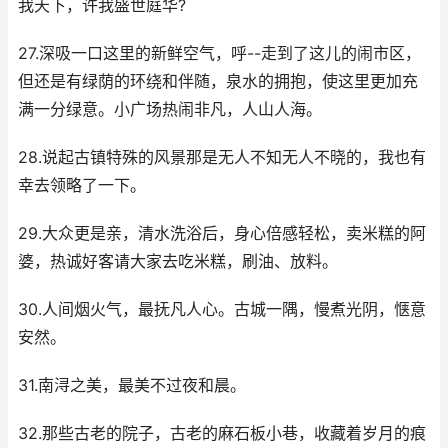
我天下，许我盛世庭华?
27.深吸一口这里的新鲜空气，呼--走到了这儿的闹市区，
但还是有绿荫的环绕和伴随，泉水的拥抱，使这里更加充
满一分绿意。小广场热闹非凡，人山人海。
28.说起古镇特殊的风景那是无人不知无人不晓的，我也有
幸去领略了一下。
29.大众更是亲，清水洗浴后，身心倍感轻松，卖米糕的阿
婆，热诚好客请大家去吃米糕，刷油、放料。
30.人间烟火气，最抚凡人心。古城一隅，慢煮光阴，惬意
安然。
31.南浔之美，最美不过夜和晨。
32.那些古老的院子，古老的麻石板小巷，收藏着岁月的痕