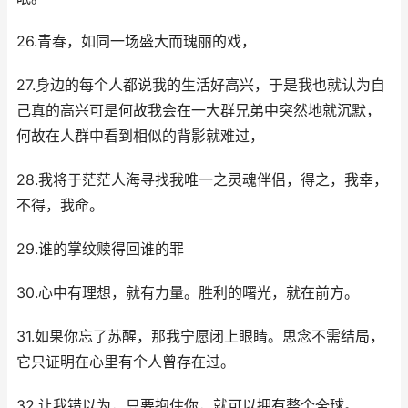
26.青春，如同一场盛大而瑰丽的戏，
27.身边的每个人都说我的生活好高兴，于是我也就认为自
己真的高兴可是何故我会在一大群兄弟中突然地就沉默，
何故在人群中看到相似的背影就难过，
28.我将于茫茫人海寻找我唯一之灵魂伴侣，得之，我幸，
不得，我命。
29.谁的掌纹赎得回谁的罪
30.心中有理想，就有力量。胜利的曙光，就在前方。
31.如果你忘了苏醒，那我宁愿闭上眼睛。思念不需结局，
它只证明在心里有个人曾存在过。
32.让我错以为，只要抱住你，就可以拥有整个全球。