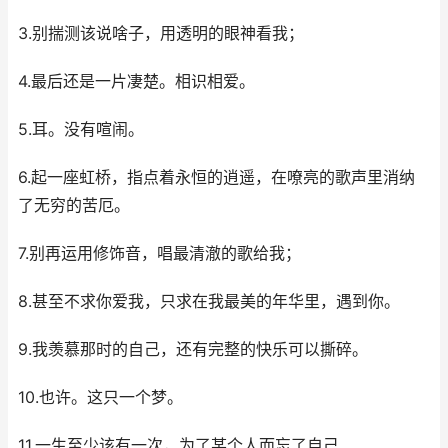
3.别揣测该说啥子，用透明的眼神看我；
4.最后还是一片凄楚。相识相爱。
5.耳。没有喧闹。
6.起一座虹桥，指点着永恒的逍遥，在嘹亮的歌声里消纳
了无穷的苦厄。
7.别再运用修饰音，唱最清澈的歌给我；
8.甚至不求你爱我，只求在我最美的年华里，遇到你。
9.我羡慕那时的自己，还有完整的快乐可以撕碎。
10.也许。这只一个梦。
11.一生至少该有一次，为了某个人而忘了自己