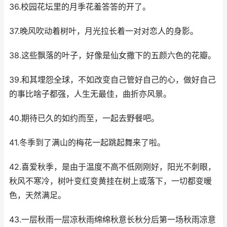
36.校园花坛里的月季花羞答答的开了。
37.晚风吹动着树叶，月光拉长着一对对恋人的身影。
38.这些飘落的叶子，好像是仙女撒下的五颜六色的花瓣。
39.和其埋怨全球，不如改变自己管好自己的心，做好自己
的事比啥子都强，人生无最佳，曲折亦风景。
40.期待已久的如约而至，一起去野餐吧。
41.冬季到了满山的梅花一起跳起舞来了啦。
42.喜爱秋季，是由于温度不高不低刚刚好，阳光不刺眼，
秋风不寒冷，树叶变红变黄挂在树上或落下，一切都变暖
色，天然满足。
43.一层秋雨一层凉秋雨绵绵秋意长秋分后第一场秋雨凉意