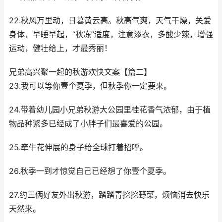
22.秋风万里动，日暮黄云高。秋高气爽，天气干燥，关爱
身体，早睡早起，“秋冻”适度，注意添衣，多酸少辣，增强
运动，健壮给上，才最秀丽！
兄弟高兴聚一起的秋游欢快文案【篇二】
23.我可以等你壹个夏季，但秋季你一定要来。
24.带着幼儿园小兄弟秋游大公园里桂花香气浓郁，由于植
物品种繁多已经成了小胖子们最喜爱的公园。
25.牵牛花伸展的身子给全球打着招呼。
26.秋季一到才惊觉自己已经想了你壹个夏季。
27.约三俩好友外出秋游，踏踏青挖挖野菜，烦恼消去快乐
天然来。