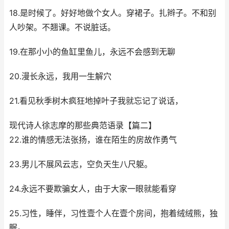
18.是时候了。好好地做个女人。穿裙子。扎辫子。不和别
人吵架。不翘课。不说脏话。
19.在那小小的鱼缸里鱼儿，永远不会感到无聊
20.漫长永远，我用一生解穴
21.看见秋季树木疯狂地掉叶子我就忘记了说话，
现代诗人徐志摩的那些典范语录【篇二】
22.谁的情感无法张扬，谁在陌生的房故作勇气
23.男儿不展风云志，空负天生八尺躯。
24.永远不要欺骗女人，由于大家一眼就能看穿
25.习性，睡伴，习性壹个人在壹个房间，抱着绒绒熊，独
眠。