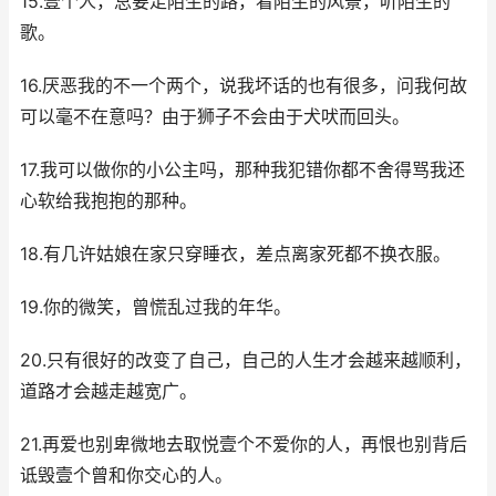
15.壹个人，总要走陌生的路，看陌生的风景，听陌生的
歌。
16.厌恶我的不一个两个，说我坏话的也有很多，问我何故
可以毫不在意吗？由于狮子不会由于犬吠而回头。
17.我可以做你的小公主吗，那种我犯错你都不舍得骂我还
心软给我抱抱的那种。
18.有几许姑娘在家只穿睡衣，差点离家死都不换衣服。
19.你的微笑，曾慌乱过我的年华。
20.只有很好的改变了自己，自己的人生才会越来越顺利，
道路才会越走越宽广。
21.再爱也别卑微地去取悦壹个不爱你的人，再恨也别背后
诋毁壹个曾和你交心的人。