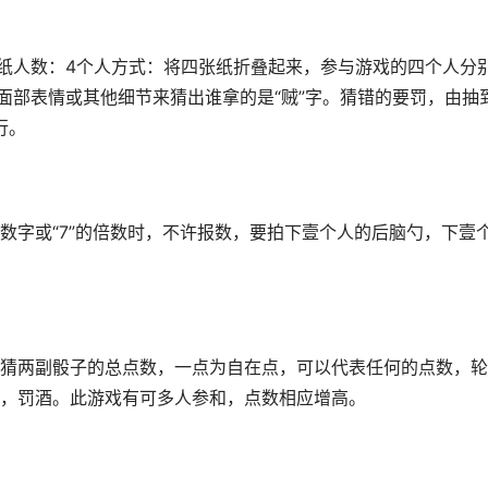
小纸人数：4个人方式：将四张纸折叠起来，参与游戏的四个人分
面部表情或其他细节来猜出谁拿的是“贼”字。猜错的要罚，由抽
行。
”的数字或“7”的倍数时，不许报数，要拍下壹个人的后脑勺，下壹
猜两副骰子的总点数，一点为自在点，可以代表任何的点数，轮
，罚酒。此游戏有可多人参和，点数相应增高。