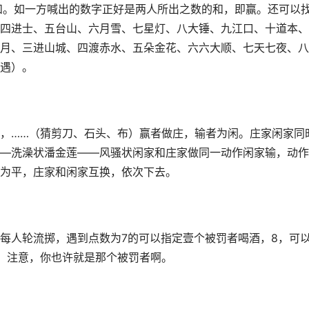
和。如一方喊出的数字正好是两人所出之数的和，即赢。还可以
四进士、五台山、六月雪、七星灯、八大锤、九江口、十道本、
月、三进山城、四渡赤水、五朵金花、六六大顺、七天七夜、八
遇）。
，……（猜剪刀、石头、布）赢者做庄，输者为闲。庄家闲家同
—洗澡状潘金莲——风骚状闲家和庄家做同一动作闲家输，动作
为平，庄家和闲家互换，依次下去。
每人轮流掷，遇到点数为7的可以指定壹个被罚者喝酒，8，可
。注意，你也许就是那个被罚者啊。