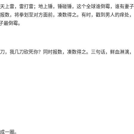
天上雷，雷打雷；地上锤，锤碰锤，这个全球谁倒霉，谁有妻子
报数，将拳划至对方面前，凑数得之。有时，戳到男人的痒处，
子最倒霉。
刀，我几刀砍死你？同时报数，凑数得之。三句话，鲜血淋漓，
成一圈。