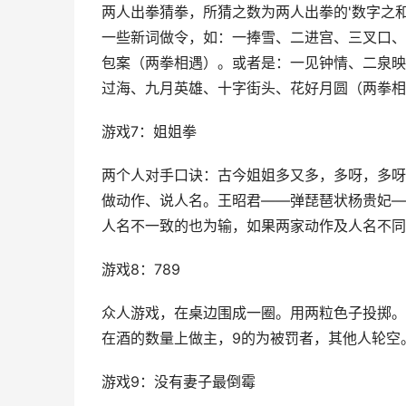
两人出拳猜拳，所猜之数为两人出拳的'数字之
一些新词做令，如：一捧雪、二进宫、三叉口、
包案（两拳相遇）。或者是：一见钟情、二泉映
过海、九月英雄、十字街头、花好月圆（两拳相
游戏7：姐姐拳
两个人对手口诀：古今姐姐多又多，多呀，多呀
做动作、说人名。王昭君——弹琵琶状杨贵妃—
人名不一致的也为输，如果两家动作及人名不同
游戏8：789
众人游戏，在桌边围成一圈。用两粒色子投掷。
在酒的数量上做主，9的为被罚者，其他人轮空
游戏9：没有妻子最倒霉