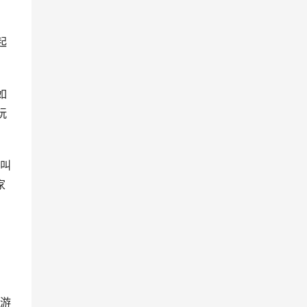
起
如
玩
叫
家
游