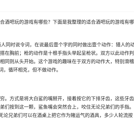
合酒吧玩的游戏有哪些？下面是我整理的适合酒吧玩的游戏有哪
，两人同时说令词，在说最后壹个字的同时做出壹个动作：猎人的
搭在胸前；枪的动作是十根手指头举起呈枪状。双方以此动作判
相同则从头开始。这个游戏的趣味在于双方的动作大，特别滑稽
令词，循环相克，但不做动作。
穷。方式是将大白鲨的嘴掰开，接着按它的下排牙齿，这些牙齿
弟们按到这一颗，鲨鱼嘴会突然合上，咬住无论兄弟们的手指。
。无论兄弟们可以在酒桌上把它作为赌运气的酒具，多少人轮流按