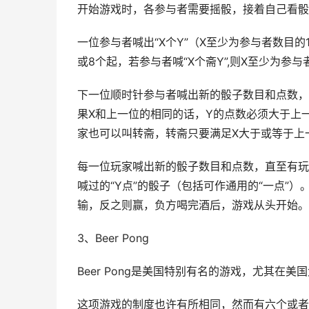
开始游戏时，各参与者需要摇骰，接着自己看骰
一位参与者喊出“X个Y”（X至少为参与者数目的
或8个起，若参与者喊“X个斋Y”,则X至少为参
下一位顺时针参与者喊出新的骰子数目和点数，
果X和上一位的相同的话，Y的点数必须大于上
家也可以叫转斋，转斋只要满足X大于或等于上
每一位玩家喊出新的骰子数目和点数，直至有玩
喊过的“Y点”的骰子（包括可作通用的“一点”
输，反之则赢，负方喝完酒后，游戏从头开始。
3、Beer Pong
Beer Pong是美国特别有名的游戏，尤其在
这项游戏的制度也许有所相同，然而有六个或者