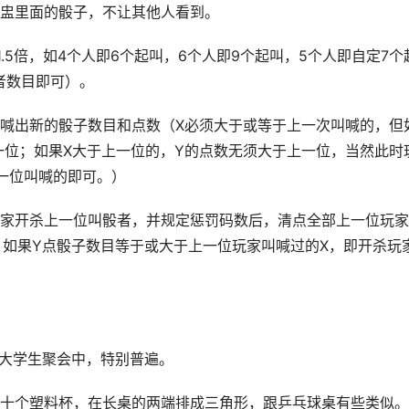
盅里面的骰子，不让其他人看到。
1.5倍，如4个人即6个起叫，6个人即9个起叫，5个人即自定7个
与者数目即可）。
喊出新的骰子数目和点数（X必须大于或等于上一次叫喊的，但
一位；如果X大于上一位的，Y的点数无须大于上一位，当然此时
一位叫喊的即可。）
家开杀上一位叫骰者，并规定惩罚码数后，清点全部上一位玩家
）。如果Y点骰子数目等于或大于上一位玩家叫喊过的X，即开杀玩
美国大学生聚会中，特别普遍。
十个塑料杯，在长桌的两端排成三角形，跟乒乓球桌有些类似。