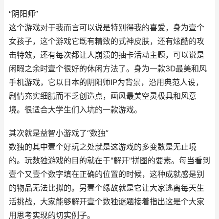
“阴阳师”
这个游戏对于我而言可以说是特别得我的喜爱，身为壹个
女孩子，这个游戏它既有精致的式神皮肤，还有炫酷的攻
击特效，还有每次都让人崩溃的抽卡活动主题，可以说是
闲暇之余时壹个很好的休闲方法了。身为一款3D最美和风
手机游戏，它以日本的阴阳师IP为背景，沿用典范人设，
剧情充实细腻而不乏创造点，画风最美空灵极具和风意
境。很适合大学生们入坑的一款游戏。
其次就是益智小游戏了“数独”
数独的其中壹个好玩之处就是这游戏的多变数是无止境
的。玩数独游戏的目的就在于"解开"拼图的要素。每当看到
壹个又壹个数字填在正确的位置的时候，这种成就感是别
的物品无法比拟的。另壹个缘故就是它让大家逃离每天生
活挑战，大家能够解开壹个数独谜题接着指出这是个大家
用思考实现的切实例子。