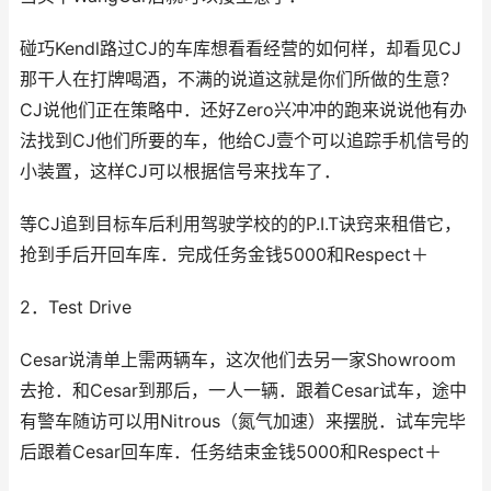
碰巧Kendl路过CJ的车库想看看经营的如何样，却看见CJ
那干人在打牌喝酒，不满的说道这就是你们所做的生意？
CJ说他们正在策略中．还好Zero兴冲冲的跑来说说他有办
法找到CJ他们所要的车，他给CJ壹个可以追踪手机信号的
小装置，这样CJ可以根据信号来找车了．
等CJ追到目标车后利用驾驶学校的的P.I.T诀窍来租借它，
抢到手后开回车库．完成任务金钱5000和Respect＋
2．Test Drive
Cesar说清单上需两辆车，这次他们去另一家Showroom
去抢．和Cesar到那后，一人一辆．跟着Cesar试车，途中
有警车随访可以用Nitrous（氮气加速）来摆脱．试车完毕
后跟着Cesar回车库．任务结束金钱5000和Respect＋