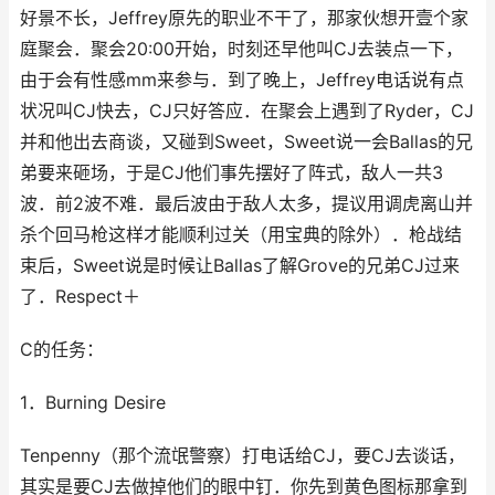
好景不长，Jeffrey原先的职业不干了，那家伙想开壹个家
庭聚会．聚会20:00开始，时刻还早他叫CJ去装点一下，
由于会有性感mm来参与．到了晚上，Jeffrey电话说有点
状况叫CJ快去，CJ只好答应．在聚会上遇到了Ryder，CJ
并和他出去商谈，又碰到Sweet，Sweet说一会Ballas的兄
弟要来砸场，于是CJ他们事先摆好了阵式，敌人一共3
波．前2波不难．最后波由于敌人太多，提议用调虎离山并
杀个回马枪这样才能顺利过关（用宝典的除外）．枪战结
束后，Sweet说是时候让Ballas了解Grove的兄弟CJ过来
了．Respect＋
C的任务：
1．Burning Desire
Tenpenny（那个流氓警察）打电话给CJ，要CJ去谈话，
其实是要CJ去做掉他们的眼中钉．你先到黄色图标那拿到