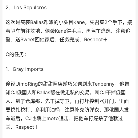
2．Los Sepulcros
这次是突袭Ballas帮派的小头目Kane，先召集2个手下，接
着驱车前往坟地，偷袭Kane得手后，再驾车逃逸．注意追
警．送Sweet回他家后．任务完成．Respect＋
C的任务：
1．Gray Imports
途径UimoRing的甜甜圈店碰巧又遇到来Tenpenny，他告
知CJ俄国人和Ballas帮在做走私的交易，叫CJ干掉俄国
人．到了仓库那，先干掉守卫，再打坏控制器开门，里面
要稳扎稳打．多利用油桶，注意补充防弹衣．那俄国人发
车逃后，CJ也跳上moto追击．把他车打爆杀了他就过
关．Respect＋