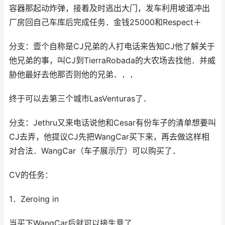
容器那起动炸弹，接着及时逃出大门，发车利用坡道冲出
厂房回自己车库后完成任务．金钱25000和Respect＋
分支：壹个自称是CJ兄弟的人打电话来告知CJ他了解关于
他兄弟的事，叫CJ到TierraRobada的大农场去找他．并威
胁他最好去他那否则他的兄弟．．．
终于可以去第三个城市LasVenturas了．
分支：Jethru又来电话说他和Cesar有份车子的清单想要叫
CJ去弄，他提议CJ先把WangCar买下来，再去做这样相
对合法．WangCar（车子展示厅）可以购买了．
CV的任务：
1．Zeroing in
当买下WangCar后就可以接生意了．