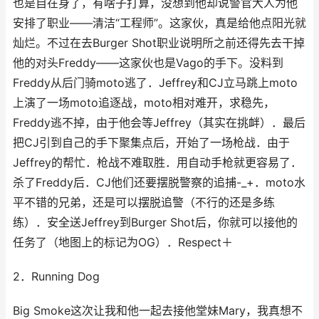
也是自在身了，有啥子打算，没想到他却说警官大人为他
安排了职业——清洁“工程师”。这家伙，真是给他点阳光就
灿烂。不过在去Burger Shot职业说明所之前还得先去干掉
他的对头Freddy——这家伙也是Vago的手下。没料到
Freddy从后门骑moto逃了．Jeffrey和CJ立马跳上moto
上演了一场moto追逐战，moto相对难开，求稳先，
Freddy逃不掉，由于他会等Jeffrey（其实在挑衅）．最后
把CJ引到自己的手下聚集点后，开始了一场枪战．由于
Jeffrey的帮忙．枪战不难取胜．用自动手枪就更容易了．
杀了Freddy后．CJ他们还要摆脱警察的追捕-_+．moto水
平不错的兄弟，还是可以摆脱追警（不行的还是多练
练）．安全送Jeffrey到Burger Shot后，你就可以接他的
任务了（地图上的标记为OG）．Respect＋
2．Running Dog
Big Smoke这次让我和他一起去接他堂妹Mary，我真想不