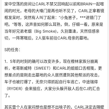
家中空荡的房间让CARL不禁又回响起以前和BRAIN一起喧
闹的时光，老母的大嗓门是再也听不见了，CARL正拿着镜
框发呆时，突然有人叫了起来：”小兔崽子，***进错门了
吧。“等等，这声音如何那么耳熟，倒，仔细一看，原来是
当年好兄弟老烟（Big Smoke)，久别重逢，天然倍感亲
切，一阵寒暄后，2人驱车前往CARL母亲的墓地。
S的任务：
1．5年的时刻的确可以改变许多，现在橙林家族分崩离
析，老哥斯威特（SWEET）和CARL的姐姐口舌相笺，更
想差点的是刚走出墓地的众人居然遭到其他帮派的攻击，
车子也被打爆了，无奈只得抓起自行车逃亡，中途瑞得
（RYDER）会来接应，大家分头躲开敌人后在CJ的汇合
了。
其实壹个人在家闷想也是想不出啥子的，CARL决定去隔壁