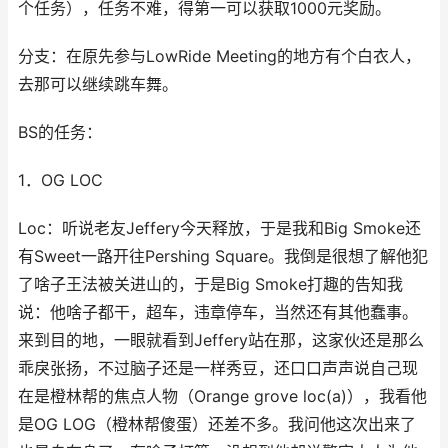
个任务），任务不难，得第一可以获取1000元奖励。
分支：在原先参与LowRide Meeting的地方有个白衣人，
去那可以继续跳车舞。
BS的任务：
1．OG LOC
Loc：听说老友Jeffery今天释放，于是我和Big Smoke还
有Sweet一路开往Pershing Square。我倒是很想了解他犯
了啥子王法被关进山的，于是Big Smoke打趣的告知我
说：他啥子都干，超车，违章停车，当然还有其他蠢事。
来到目的地，一眼就看到Jeffery站在那，这家伙还是那么
乖戾张扬，不过脑子还是一样秀豆，还口口声声说自己现
在是橙林帮的焦点人物（Orange grove loc(a)），我看他
是OG LOG（橙林帮傻蛋）还差不多。我问他这次出来了