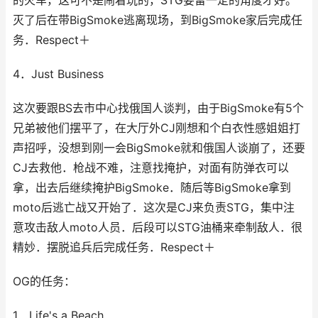
的火车，这可不是闹着玩的，STG要留一定的角度才好。
灭了后在带BigSmoke逃离现场，到BigSmoke家后完成任
务．Respect＋
4．Just Business
这次要跟BS去市中心找俄国人谈判，由于BigSmoke有5个
兄弟被他们摆平了，在大厅外CJ刚想和个白衣性感姐姐打
声招呼，没想到刚一会BigSmoke就和俄国人谈崩了，还要
CJ去救他．枪战不难，注意找掩护，对面有防弹衣可以
拿，出去后继续掩护BigSmoke．随后等BigSmoke拿到
moto后逃亡战又开始了．这次是CJ来负责STG，集中注
意攻击敌人moto人员．后段可以STG油桶来牵制敌人．很
精妙．摆脱追兵后完成任务．Respect＋
OG的任务：
1．Life's a Beach