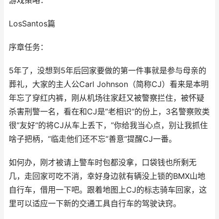
游戏策略：
LosSantos篇
序章任务：
5年了，没想到5年后回家要做的第一件事就是参与母亲的
葬礼，大家的主人公Carl Johnson（简称CJ）看来是本明
年忘了穿红内裤，刚从机场往家赶又被警察拦住，被怀疑
杀害刑警一名，看在和CJ是”老相识“的份上，3名警察败类
很”友好“的将CJ从车上丢下，”你给我当心点，别让我抓住
啥子把柄，“临走他们还不忘”善意“提醒CJ一番。
如何办，刚才被请上警车时包都没拿，口袋钱也所剩无
几，走回家可吃不消，幸好身边就有辆没上锁的BMX山地
自行车，借用一下吧。跟着地图上CJ的标志骑车回家，这
里可以适应一下新的交通工具自行车的驾驶诀窍。