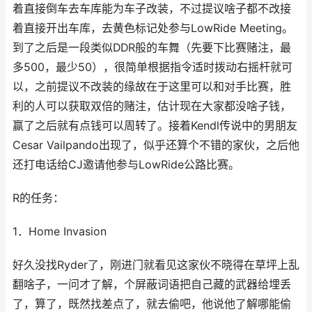
着直接倒车去车库能为车子改装，不过提议啥子都不改接
着直接开出车库，去黄色标记处参与LowRide Meeting。
到了之后是一段类似DDR般的车舞（先要下比赛赌注，最
多500，最少50），很简单根据指令适时拨动右摇杆就可
以，之前提议不改装的缘故在于这里可以和对手比赛，胜
利的人可以获取双倍的赌注，估计现在大家都没啥子钱，
赢了之后就有点钱可以周转了。接着Kendl传说中的男朋友
Cesar Vailpando出现了，似乎还算个不错的家伙，之后他
还打电话给CJ邀请他参与LowRide公路比赛。
R的任务：
1．Home Invasion
好久没找Ryder了，刚进门就看见这家伙不晓得在草坪上乱
翻啥子，一问才了解，个屏蔽词语把自己藏的武器给埋丢
了，算了，既然找差点了，就去偷吧，他说他了解哪能偷