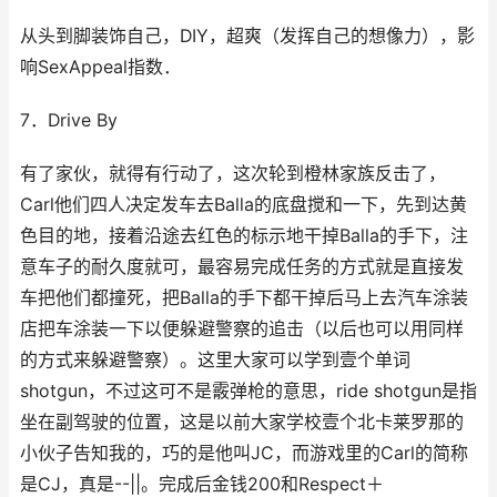
从头到脚装饰自己，DIY，超爽（发挥自己的想像力），影
响SexAppeal指数．
7．Drive By
有了家伙，就得有行动了，这次轮到橙林家族反击了，
Carl他们四人决定发车去Balla的底盘搅和一下，先到达黄
色目的地，接着沿途去红色的标示地干掉Balla的手下，注
意车子的耐久度就可，最容易完成任务的方式就是直接发
车把他们都撞死，把Balla的手下都干掉后马上去汽车涂装
店把车涂装一下以便躲避警察的追击（以后也可以用同样
的方式来躲避警察）。这里大家可以学到壹个单词
shotgun，不过这可不是霰弹枪的意思，ride shotgun是指
坐在副驾驶的位置，这是以前大家学校壹个北卡莱罗那的
小伙子告知我的，巧的是他叫JC，而游戏里的Carl的简称
是CJ，真是--||。完成后金钱200和Respect＋