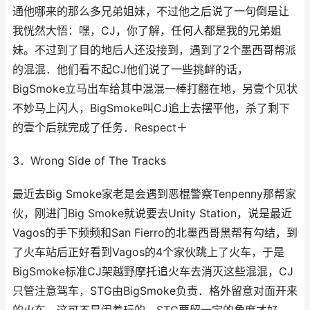
通他哪来的那么多兄弟姐妹，不过他之后说了一句倒是让
我恍然大悟：嘿，CJ，你了解，任何人都是我的兄弟姐
妹。不过到了目的地后人还没接到，遇到了2个墨西哥帮派
的混混．他们看不起CJ他们说了一些挑衅的话，
BigSmoke立马出车给其中混混一棒打翻在地，另壹个见状
不妙马上闪人，BigSmoke叫CJ追上去摆平他，杀了剩下
的壹个后就完成了任务．Respect＋
3．Wrong Side of The Tracks
最近去Big Smoke家老是会遇到恶棍警察Tenpenny那帮家
伙，刚进门Big Smoke就说要去Unity Station，说是最近
Vagos的手下频频和San Fierro的北墨西哥黑帮有勾结，到
了火车站后正好看到Vagos的4个家伙跳上了火车，于是
BigSmoke标准CJ架越野摩托追火车去消灭这些混混，CJ
只管注意驾车，STG由BigSmoke负责．格外留意对面开来