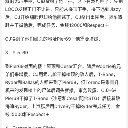
藏的无声手枪，Cesar给了他一把，这下有戏可唱了．先到
LOCO发现正门不让进，只能从楼顶下手，楼下遇到Jizzy
后，CJ开始翻脸但却给他撕逃了，CJ杀出重围后，驱车追
赶并干掉他后，完成任务．金钱12000和Respect＋
CJ得到了他们碰头的地址Pier69，他需要增援．
3．Pier 69
到Pier69对面的楼上屋顶和Cesar汇合，随后Woozie的兄
弟们来增援，CJ用狙击枪干掉楼顶的敌人后，T-Bone，
Ryder和Ballas的人都来到了Pier69，但Toreno是乘直升
机来的发现楼上的尸体后调头就撤，事务败露．CJ冲进
Pier69干掉了T-Bone（注意和Cesar配合STG）后接着跳
海追Ryder，上汽艇后用DriveBy干掉Ryder完成任务．金
钱15000和Respect＋