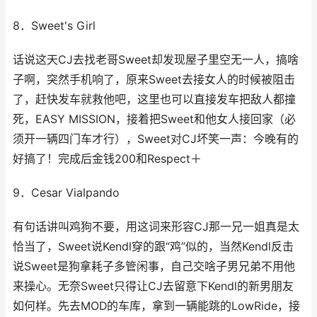
8．Sweet's Girl
话说这天CJ去找老哥Sweet却发现屋子里空无一人，搞啥
子啊，突然手机响了，原来Sweet去接女人的时候被阻击
了，赶快发车就救他吧，这里也可以直接发车把敌人都撞
死，EASY MISSION，接着把Sweet和他女人接回家（必
须开一辆四门车才行），Sweet对CJ坏笑一声：今晚有的
好搞了！完成后金钱200和Respect＋
9．Cesar Vialpando
有句话讲叫鸡狗不要，用这词来形容CJ那一兄一姐真是太
恰当了，Sweet说Kendl穿的跟“鸡”似的，当然Kendl反击
说Sweet是狗拿耗子多管闲事，自己交啥子男兄弟不用他
来操心。无奈Sweet只得让CJ去留意下Kendl的新男朋友
如何样。先去MOD的车库，拿到一辆能跳的LowRide，接