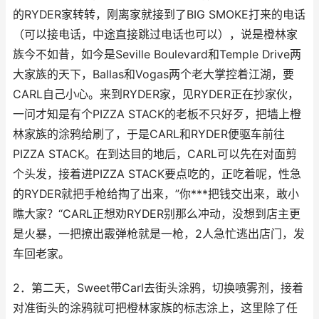
的RYDER家转转，刚离家就接到了BIG SMOKE打来的电话
（可以接电话，中途直接跳过电话也可以），说是橙林家
族今不如昔，如今是Seville Boulevard和Temple Drive两
大家族的天下，Ballas和Vogas两个老大掌控着江湖，要
CARL自己小心。来到RYDER家，见RYDER正在抄家伙，
一问才知是有个PIZZA STACK的老板不只好歹，把墙上橙
林家族的涂鸦给刷了，于是CARL和RYDER便驱车前往
PIZZA STACK。在到达目的地后，CARL可以先在对面剪
个头发，接着进PIZZA STACK要点吃的，正吃着呢，性急
的RYDER就把手枪给掏了出来，”你***把钱交出来，敢小
瞧大家？“CARL正想劝RYDER别那么冲动，没想到店主更
是火暴，一把撩出霰弹枪就是一枪，2人急忙逃出店门，发
车回老家。
2．第二天，Sweet带Carl去街头涂鸦，切换喷雾剂，接着
对准街头的涂鸦就可把橙林家族的标志涂上，这里除了任