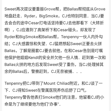
Sweet再次提议要重振Grove帮，把Ballas帮彻底从Grove
地盘赶走．Ryder，BigSmoke，CJ也特别同意．当CJ要
去会合的途中Cesar打电话坚持要CJ去他那看下（大转折
啊），CJ应邀到了高架桥下和Cesar碰头，却发现了
Ryder和BigSmoke和Ballas帮，Tenpenny一伙人内外勾
结；CJ大感震惊和失望．CJ猛燃想起Sweet正要去火拼
Ballas，了解是圈套CJ要去就他，在和Cesar告别是叮嘱
他保护他姐姐Kendl的安全并欠他一份人情．赶到第一次和
Ballas火拼的地方后发现Sweet受了重伤，当CJ处理掉其
余的Ballas后，警察赶到，CJ无奈被捕．．．
Tenpenny把CJ带到了Mount Chiliad附近，和CJ谈了一
下．CJ得知Sweet在警属医院养伤后舒了口气，
Tenpenny警告他表打Smoke他们的注意，他留着CJ的小
命是为了继续要他为他们”办事”．