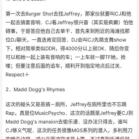
第一次去Burger Shot去找Jeffrey，那家伙就要叫CJ和他
一起去搞套音响．CJ看Jeffrey很兴奋（其实是疯癫）怕他
碍事，于是答应他自己去单干．首先来到附近的海滩找那
位DJ聊天，一直选肯定回答．DJ会叫CJ先跳支舞show
下，相对简单类似DDR，得4000分以上就OK．随后你变
可以和她一起上装有音响的车；一上车就一脚TF她，抢
喽；但要注意后面的追车，顺利开到指定地点后过关．
Respect＋
2．Madd Dogg's Rhymes
这次的碰头又是恶搞－厕所，Jeffrey在厕所里也不忘跳
Rap，真是位MusicPsycho．这次的话题是Jeffrey要CJ到
Madd Dogg's mansion去偷乐谱．没办法只得去，谁叫
CJ够义气呢．这次的任务很像MGS系列的潜入，多利用刀