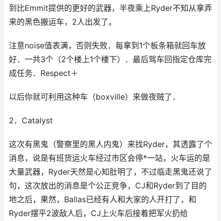
到比Emmit提供的更好的武器，半夜乘上Ryder不知从拿弄
来的黑色搬运车，2人出发了。
注意noise值表满，否则失败．每拿到1个板条箱就回车放
好．一共3个（2个楼上1个楼下）．最后驾车回指定仓库完
成任务．Respect＋
以后你就可利用这种车（boxville）来做夜贼了．
2．Catalyst
这次有黑鬼（警察里的黑人内鬼）来找Ryder，其透露了个
消息，说是有班货运火车经过市区会停*一站，火车运的是
大量武器，Ryder天然是心知肚明了，不过临走黑鬼还说了
句，这次放出的消息是个公正竞争，CJ和Ryder到了目的
地之后，果然，Ballas已经有人和大家的人开打了，和
Ryder摆平2波敌人后，CJ上火车后接着把军火扔给