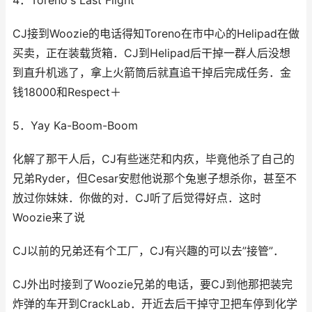
4．Toreno's Last Flight
CJ接到Woozie的电话得知Toreno在市中心的Helipad在做
买卖，正在装载货箱．CJ到Helipad后干掉一群人后没想
到直升机逃了，拿上火箭筒后就直追干掉后完成任务．金
钱18000和Respect＋
5．Yay Ka-Boom-Boom
化解了那干人后，CJ有些迷茫和内疚，毕竟他杀了自己的
兄弟Ryder，但Cesar安慰他说那个兔崽子想杀你，甚至不
放过你妹妹．你做的对．CJ听了后觉得好点．这时
Woozie来了说
CJ以前的兄弟还有个工厂，CJ有兴趣的可以去”接管”．
CJ外出时接到了Woozie兄弟的电话，要CJ到他那把装完
炸弹的车开到CrackLab．开近去后干掉守卫把车停到化学