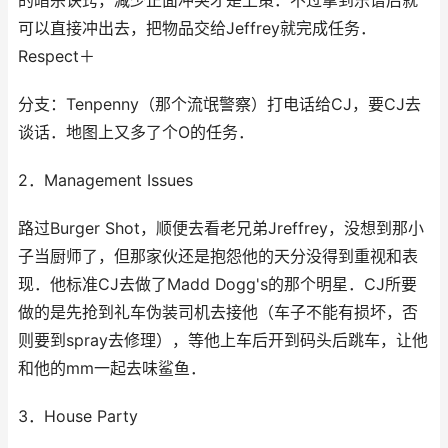
的暗杀诀窍，减少正面冲突才是上策．不过拿到乐谱后就
可以直接冲出去，把物品交给Jeffrey就完成任务．
Respect＋
分支：Tenpenny（那个流氓警察）打电话给CJ，要CJ去
谈话．地图上又多了个O的任务．
2．Management Issues
路过Burger Shot，顺便去看老兄弟Jreffrey，没想到那小
子当厨师了，但那家伙还是抱怨他的天分没得到重视和表
现．他标准CJ去做了Madd Dogg's的那个明星．CJ所要
做的是先抢到礼车伪装司机去接他（车子不能有损坏，否
则要到spray去修理），等他上车后开到码头后跳车，让他
和他的mm一起去味鲨鱼．
3．House Party