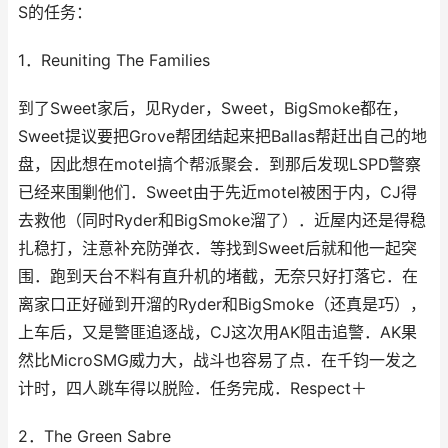
S的任务：
1．Reuniting The Families
到了Sweet家后，见Ryder，Sweet，BigSmoke都在，
Sweet提议要把Grove帮团结起来把Ballas帮赶出自己的地
盘，因此想在motel搞个帮派聚会．到那后发现LSPD警察
已经来围剿他们．Sweet由于先近motel被困于内，CJ得
去救他（同时Ryder和BigSmoke溜了）．近屋内还是得稳
扎稳打，注意补充防弹衣．等找到Sweet后就和他一起突
围．跑到天台不料有直升机的堵截，无奈只好打落它．在
离家口正好碰到开溜的Ryder和BigSmoke（还真是巧），
上车后，又是警匪追逐战，CJ这次用AK阻击追警．AK果
然比MicroSMG威力大，战斗也容易了点．在千钧一发之
计时，四人跳车得以脱险．任务完成．Respect＋
2．The Green Sabre