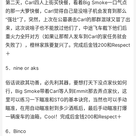
第二天，Carl四人上街买快餐，看着Big Smoke一口气点
的那一大箩快餐，Carl觉得自己是没啥子机会发育到那么
“强壮”了，突然，上次在公墓袭击Carl的那群混球又冒了出
来，这次说啥子也不能放过他们了，中途飞车截下他们后
重火力全歼对方（如果让那帮人发车到Carl的家任务就会
失败了），橙林家族要复兴了。完成后金钱200和Respect
＋
5．nine or aks
俗话说欲其功善，必先利其器，要想打天下没点家伙如何
行，Big Smoke带着Carl等人到Emmit那去弄点家伙，这
里可以练习一下瞄准和STG的基本诀窍，当然也可以手动
瞄准，在用自动瞄准射到多少酒瓶后，最后手动瞄准打爆
一辆废车的油箱，Cool！完成后金钱200和Respect＋
6．Binco