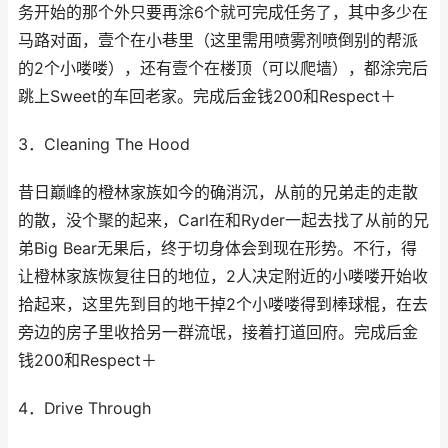
务开始的那个外只要再涂6个就可完成任务了，其中多少在
马路对面，壹个在小巷里（这里需用喷雾剂喷倒别的帮派
的2个小喽喽），还有壹个在楼顶（可以爬墙），都涂完后
跳上Sweet的车回老家。完成后金钱200和Respect＋
3．Cleaning The Hood
昔日巅峰的橙林家族如今的确消沉，从前的兄弟走的走散
的散，没个聚的起来，Carl在和Ryder一起去找了从前的兄
弟Big Bear无果后，终于切身体会到现在形势。不行，得
让橙林家族恢复往日的地位，2人决定附近的小喽喽开始收
拾起来，这里先到目的地干掉2个小喽喽得到棒球棍，在去
旁边的房子里收拾另一群流氓，接着打道回府。完成后金
钱200和Respect＋
4．Drive Through