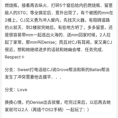
燃烧瓶，接着再去纵火．打碎5个窗后给内扔燃烧瓶．留意
敌人的STG；等全搞定后．意外出现了，有个被困的mm在
2楼上，CJ见义勇为冲入屋内，先找灭火器，有阻碍道路
的火就灭．到2楼就完她后，有些地方坍了，多多留意，还
是很容易带mm一起逃出火海的．送mm回家时候，2人拉
起了家常，那mm叫Denise；而且对CJ有耳闻，家又离CJ
很近，想和她继续进步的话就和她幽会喽．任务完成．
Respect＋
分支：Sweet打电话给CJ说Grove帮派和新的Ballas帮派
发生了冲突需要他去摆平．．．
分支：Love
换换心情，约Denise出去就餐，吃完过来后，以后再去她
家就可以2人（再插个DS2手柄）一起玩了：）