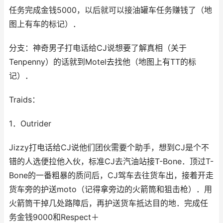
任务完成金钱5000，以后就可以接油罐车任务赚钱了（地
图上有车的标记）．
分支：神奇男子打电话给CJ说想要了解真相（关于
Tenpenny）的话就到Motel去找他（地图上有TT的标
记）．
Traids：
1．Outrider
Jizzy打电话给CJ说他们团伙需要个助手，想到CJ是个不
错的人选便拉他入伙，标准CJ去汽油站接T-Bone．顶过T-
Bone的一番粗暴的质问后，CJ驾车去往货车出，接着开走
货车旁的护送moto（记得拿旁边的火箭筒和狙击枪）．用
火箭筒干掉几处路障后，再护送货车抵达目的地．完成任
务金钱9000和Respect＋