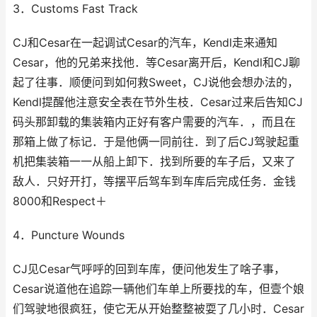
3．Customs Fast Track
CJ和Cesar在一起调试Cesar的汽车，Kendl走来通知
Cesar，他的兄弟来找他．等Cesar离开后，Kendl和CJ聊
起了往事．顺便问到如何救Sweet，CJ说他会想办法的，
Kendl提醒他注意安全表在节外生枝．Cesar过来后告知CJ
码头那卸载的集装箱内正好有客户需要的汽车．，而且在
那箱上做了标记．于是他俩一同前往．到了后CJ驾驶起重
机把集装箱一一从船上卸下．找到所要的车子后，又来了
敌人．只好开打，等摆平后驾车到车库后完成任务．金钱
8000和Respect＋
4．Puncture Wounds
CJ见Cesar气呼呼的回到车库，便问他发生了啥子事，
Cesar说道他在追踪一辆他们车单上所要找的车，但壹个娘
们驾驶地很疯狂，使它无从开始整整被耍了几小时．Cesar