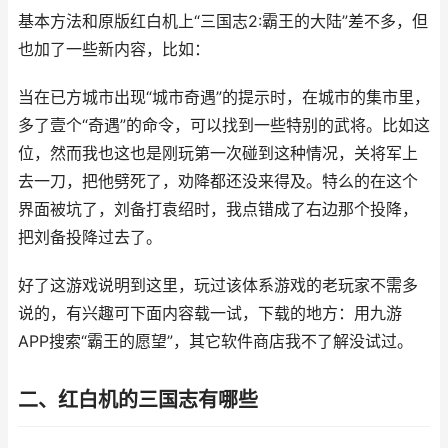
基本方法和原版红白机上“三国志2:霸王的大陆”差不多，但
也加了一些新内容，比如：
当在已方城市出现“城市奇遇”的提示时，在城市的集市里，
多了壹个“奇遇”的命令，可以找到一些特别的武将。比如这
位，然而我也这也是刚玩第一次碰到这种情况，关将军上
去一刀，把他劈死了，劝降都还没来得及。特么的在这个
界面被坑了，刘备打袁绍时，我点错成了右边那个投降，
把刘备投降过去了。
好了这游戏说明到这里，玩过该体系游戏的老玩家不需多
说的，有兴趣可下面内容载一试，下载的地方：用九游
APP搜索“霸王的愿望”，其它软件商店我不了解没试过。
二、红白机的三国志有哪些