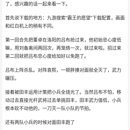
了，感兴趣的话一起来看一下。
首先说下载的地方：九游搜索“霸王的愿望”下载配置，画面
和红白机上的稍有不同。
第一回合先把董卓在洛阳的吕布抢过来，他初始忠心度低
嘛，用刘备离间两回次，再笼络一次，就过来啦。招过来
第二回就把吕布忠心度给加好以免跑了。
吕布上阵杀乱。对阵袁熙，一顿胖揍对面就全灭了，武力
碾压。
接着被田丰运用计策把小兵全烧光了。当然吕布不怕，移
动过去直接光杆武将过去单挑田丰，田丰武力值低，小兵
根本砍不动他的，一刀灭一队小队的节拍。
还有两队小兵的时候对面田丰跑了