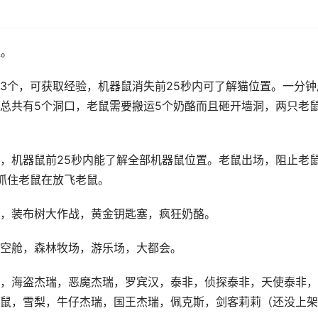
鼠。
3个，可获取经验，机器鼠消失前25秒内可了解猫位置。一分钟
总共有5个洞口，老鼠需要搬运5个奶酪而且砸开墙洞，两只老
，机器鼠前25秒内能了解全部机器鼠位置。老鼠出场，阻止老
抓住老鼠在放飞老鼠。
，装布树大作战，黄金钥匙塞，疯狂奶酪。
空舱，森林牧场，游乐场，大都会。
，海盗杰瑞，恶魔杰瑞，罗宾汉，泰非，侦探泰非，天使泰非，
鼠，雪梨，牛仔杰瑞，国王杰瑞，佩克斯，剑客莉莉（还没上架