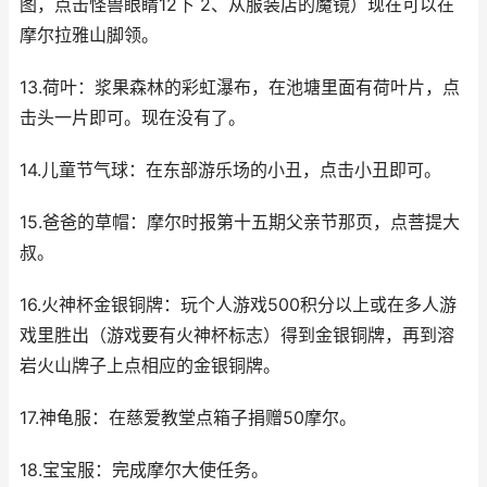
图，点击怪兽眼睛12下 2、从服装店的魔镜）现在可以在
摩尔拉雅山脚领。
13.荷叶：浆果森林的彩虹瀑布，在池塘里面有荷叶片，点
击头一片即可。现在没有了。
14.儿童节气球：在东部游乐场的小丑，点击小丑即可。
15.爸爸的草帽：摩尔时报第十五期父亲节那页，点菩提大
叔。
16.火神杯金银铜牌：玩个人游戏500积分以上或在多人游
戏里胜出（游戏要有火神杯标志）得到金银铜牌，再到溶
岩火山牌子上点相应的金银铜牌。
17.神龟服：在慈爱教堂点箱子捐赠50摩尔。
18.宝宝服：完成摩尔大使任务。