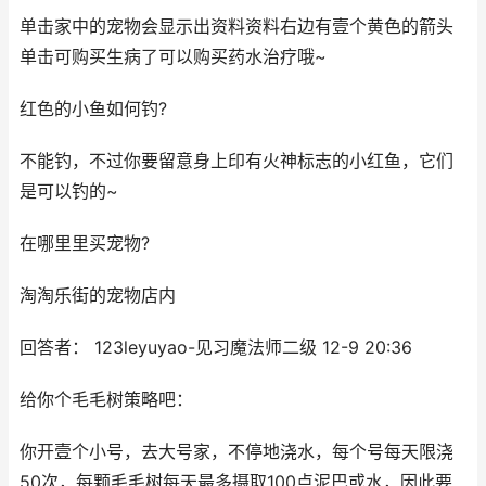
单击家中的宠物会显示出资料资料右边有壹个黄色的箭头
单击可购买生病了可以购买药水治疗哦~
红色的小鱼如何钓?
不能钓，不过你要留意身上印有火神标志的小红鱼，它们
是可以钓的~
在哪里里买宠物?
淘淘乐街的宠物店内
回答者： 123leyuyao-见习魔法师二级 12-9 20:36
给你个毛毛树策略吧：
你开壹个小号，去大号家，不停地浇水，每个号每天限浇
50次，每颗毛毛树每天最多摄取100点泥巴或水，因此要