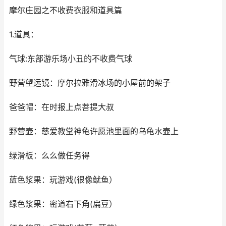
摩尔庄园之不收费衣服和道具篇
1.道具：
气球:东部游乐场小丑的不收费气球
野营望远镜：摩尔拉雅滑冰场的小屋前的架子
爸爸帽：在时报上点菩提大叔
野营壶：慈爱教堂神龟许愿池里面的乌龟水壶上
绿滑板：么么做任务得
蓝色浆果：玩游戏(很像鱿鱼）
绿色浆果：密道右下角(扁豆）