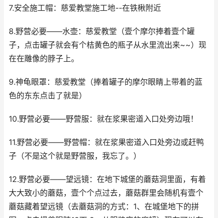
7.安全施工帽：慈爱教堂施工地--在铁楸附近
8.野营必要——水壶：慈爱教堂（壹个摩尔捧着壹个罐
子，点击罐子就会有个桔黄色的瓶子从水里流出来~~）现
在在雕像的脖子上。
9.神龟眼罩：慈爱教堂（捧着罐子的摩尔眼睛上带着的蓝
色的东东点击了就是）
10.野营必要——野营服：就在浆果密道入口处旁边哦！
11.野营必要——野营帽：就在浆果密道入口处旁边或赶鸭
子（不是这个就是野营服，我忘了。）
12.野营必要——望远镜：在地下城堡的蘑菇洞里面，有着
大大致小的蘑菇，壹个个点过去，蘑菇群里会随机有壹个
蘑菇藏着望远镜（去蘑菇洞的方式：1、在城堡地下的拼