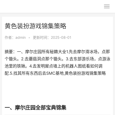
黄色装扮游戏锦集策略
作者：
admin
•
更新时间：2025-08-01
摘要：一、摩尔庄园所有秘籍大全1.先去摩尔滑冰场，点那
个锄头。2.去蘑菇洞点那个锄头。3.去东部游乐场，点游泳
池里的铁锹。4.去发明屋点墙上的机器人图纸看如何调
配.5.找其所有东西后去SMC基地,黄色装扮游戏锦集策略
一、摩尔庄园全部宝典锦集