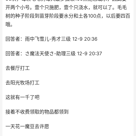
开两个小号。壹个只施肥，壹个只浇水，就可以了。毛毛
树的种子阶段到苗芽阶段要水分和土各100点，以后要四百
哦。
回答者：雨中飞雪儿-秀才三级 12-9 20:36
回答者：さ魔法天使さ-助理三级 12-9 20:37
去餐厅打工
去阳光牧场打工
这就有一千了吧
接着不收费领取的物品都领到
一天花一魔豆去许愿