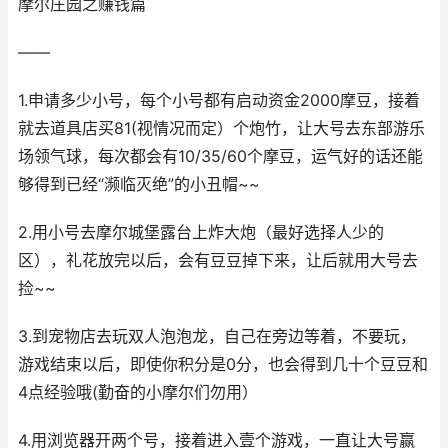
摩尔庄园之赚钱篇
——
1.申请多少小号，每个小号都有启动资金2000摩豆，接着
就去道具店买81(视情况而定）个炮竹，让大号去东部游乐
场领气球，每次都会有10/35/60个摩豆，运气好的话还能
够得到已经“濒临灭绝”的小丑帽~~
2.用小号去摩尔城堡露台上炸大炮（最好选择人少的
区），礼花放完以后，会有豆豆掉下来，让后就用大号去
捡~~
3.到宠物店去玩双人泡泡龙，自己在旁边等着，不要玩，
游戏结束以后，即使你积分是0分，也会得到几十个豆豆和
4点经验哦(勤奋的小摩尔们勿用）
4.用浏览器开两个号，接着进入壹个游戏，一直让大号赢