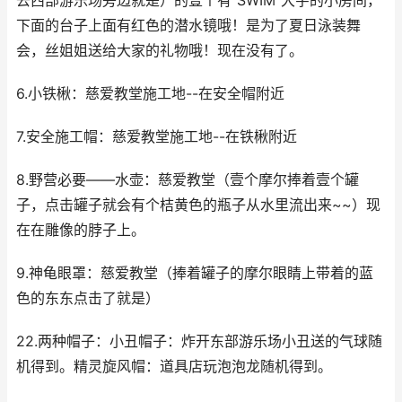
去西部游乐场旁边就是）的壹个有“SWIM”大字的小房间，
下面的台子上面有红色的潜水镜哦！是为了夏日泳装舞
会，丝姐姐送给大家的礼物哦！现在没有了。
6.小铁楸：慈爱教堂施工地--在安全帽附近
7.安全施工帽：慈爱教堂施工地--在铁楸附近
8.野营必要——水壶：慈爱教堂（壹个摩尔捧着壹个罐
子，点击罐子就会有个桔黄色的瓶子从水里流出来~~）现
在在雕像的脖子上。
9.神龟眼罩：慈爱教堂（捧着罐子的摩尔眼睛上带着的蓝
色的东东点击了就是）
22.两种帽子：小丑帽子：炸开东部游乐场小丑送的气球随
机得到。精灵旋风帽：道具店玩泡泡龙随机得到。