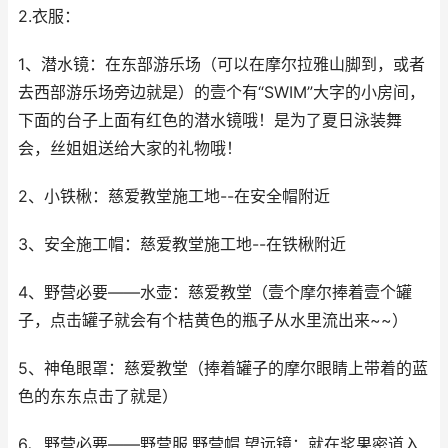
2.衣服：
1、潜水镜：在东部游乐场（可以在摩尔拉雅山脚到，或者
去西部游乐场旁边就是）的壹个有“SWIM”大字的小房间，
下面的台子上面有红色的潜水镜哦！是为了夏日泳装舞
会，丝姐姐送给大家的礼物哦！
2、小铁楸：慈爱教堂施工地--在安全帽附近
3、安全施工帽：慈爱教堂施工地--在铁楸附近
4、野营必要——水壶：慈爱教堂（壹个摩尔捧着壹个罐
子，点击罐子就会有个桔黄色的瓶子从水里流出来~~）
5、神龟眼罩：慈爱教堂（捧着罐子的摩尔眼睛上带着的蓝
色的东东点击了就是）
6、野营必要——野营服.野营帽.望远镜：就在浆果密道入