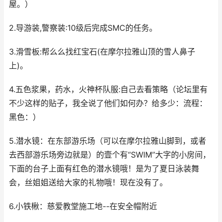
屋。）
2.导游装,警察装:10级后完成SMC的任务。
3.滑雪板:帮么么找红宝石(在摩尔拉雅山顶的雪人鼻子
上)。
4.五色浆果，药水，火神杯队服:自己去看策略（论坛里有
不少这样的贴子，我全说了他们如何办？给多少：流程：
黑色：）
5.潜水镜：在东部游乐场（可以在摩尔拉雅山脚到，或者
去西部游乐场旁边就是）的壹个有“SWIM”大字的小房间，
下面的台子上面有红色的潜水镜哦！是为了夏日泳装舞
会，丝姐姐送给大家的礼物哦！现在没有了。
6.小铁楸：慈爱教堂施工地--在安全帽附近