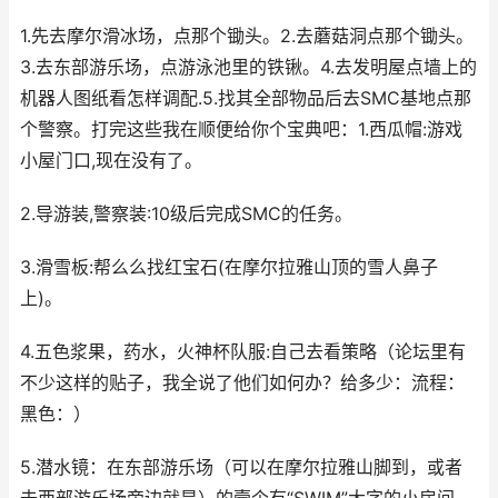
1.先去摩尔滑冰场，点那个锄头。2.去蘑菇洞点那个锄头。
3.去东部游乐场，点游泳池里的铁锹。4.去发明屋点墙上的
机器人图纸看怎样调配.5.找其全部物品后去SMC基地点那
个警察。打完这些我在顺便给你个宝典吧：1.西瓜帽:游戏
小屋门口,现在没有了。
2.导游装,警察装:10级后完成SMC的任务。
3.滑雪板:帮么么找红宝石(在摩尔拉雅山顶的雪人鼻子
上)。
4.五色浆果，药水，火神杯队服:自己去看策略（论坛里有
不少这样的贴子，我全说了他们如何办？给多少：流程：
黑色：）
5.潜水镜：在东部游乐场（可以在摩尔拉雅山脚到，或者