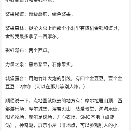
不收费道具和金钱地点：
浆果秘道：超级蘑菇，绿色浆果。
浆果森林：捉萤火虫上面那个小洞里有随机金钱和道具，
金钱我最多拿了一百摩尔。
彩虹瀑布：两个西瓜。
力量之泉：黑色浆果，石像果实。
城堡露台：用炮竹炸大炮的引线，有四个金豆豆。壹个金
豆豆＝2摩尔（可以在那儿等别人炸。）
顺便说一下，点地图就能去的地方有：摩尔拉雅山顶，西
部游乐场，摩尔城堡，溶岩火山，慈爱教堂，淘淘乐街，
阳光牧场，摩尔足球场，开心农场，SMC基地（点漩
涡），神奇湖，展示小屋（非地点，可以参观别人的小