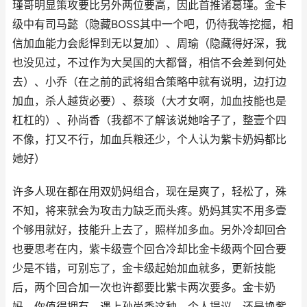
瑾哥明显策攻要比另外两位要高，因此首推诸葛瑾。金卡
级中有司马懿（隐藏BOSS其中一个吧，仍待我等挖掘，相
信加血能力会彪悍到无以复加）、周瑜（隐藏得好深，我
也没见过，不过作为大吴国的大都督，相信不会差到何处
去）、小乔（在之前的武将组合策略中就有说明，边打边
加血，杀人越货必要）、蔡琰（大才女啊，加血技能也是
杠杠的）、孙尚香（我都不了解该说她啥子了，整壹个四
不像，打又不行，加血兵粮还少，个人认为紫卡奶妈都比
她好）
许多人现在都在用双奶妈组合，现在是爽了，轻松了，殊
不知，将来就会为攻击力缺乏而头疼。奶妈其实不用多壹
个够用就好，技能升上去了，照样加多血。另外冷却回合
也要思考在内，紫卡级壹个回合冷却比金卡级两个回合要
少是不错，可别忘了，金卡级起始加血就多，更新技能
后，两个回合加一次也许都要比紫卡两次要多。金卡奶
妈，你值得拥有。遇上孙尚香这种，个人提议，还是换紫