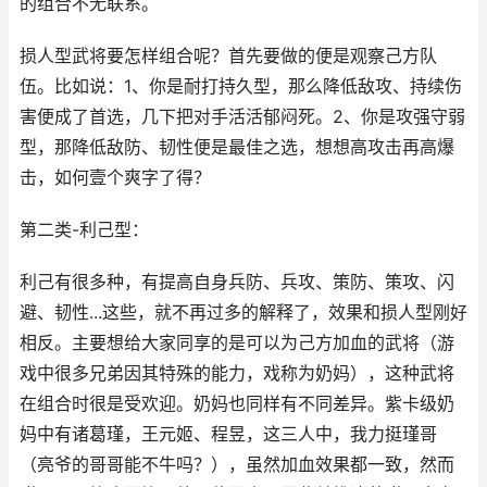
的组合不无联系。
损人型武将要怎样组合呢？首先要做的便是观察己方队
伍。比如说：1、你是耐打持久型，那么降低敌攻、持续伤
害便成了首选，几下把对手活活郁闷死。2、你是攻强守弱
型，那降低敌防、韧性便是最佳之选，想想高攻击再高爆
击，如何壹个爽字了得？
第二类-利己型：
利己有很多种，有提高自身兵防、兵攻、策防、策攻、闪
避、韧性...这些，就不再过多的解释了，效果和损人型刚好
相反。主要想给大家同享的是可以为己方加血的武将（游
戏中很多兄弟因其特殊的能力，戏称为奶妈），这种武将
在组合时很是受欢迎。奶妈也同样有不同差异。紫卡级奶
妈中有诸葛瑾，王元姬、程昱，这三人中，我力挺瑾哥
（亮爷的哥哥能不牛吗？），虽然加血效果都一致，然而