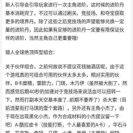
新人引导会引导玩家进行一次主角进阶，这时候的进阶丹
基本消耗完了，不过可以通过刷关、竞技场、和夺宝获取
更多的境界丹。除了这些之后竞技场的声望能够兑换一定
量的进阶丹，因此如果有足够的进阶丹一定要有限保证伙
伴的进阶，当然主角自己更重要哦!
猎人全球绝顶阵型组合：
关于伙伴组合，之前何故说不提议花钱抽酒店呢，由于这
个游戏真的可组合可用的伙伴太多太多，相对实用的伙
伴，B卡糜稽，雷欧力，门琪，木乃伊（虽然被大削了，然
而感觉后期40秒的加速对于竞技场来说活血可以扭转一
下，然而打副本天空基本废了..前期不要养了）杀大索（目
前流星街打马琪的壹个套路），另外还有主角小杰了，由
于现在出现黑化小杰，作为合成材料的小杰提议留一下
吧）A:酷拉皮卡（技能打断，个人最喜爱的A卡），华石斗