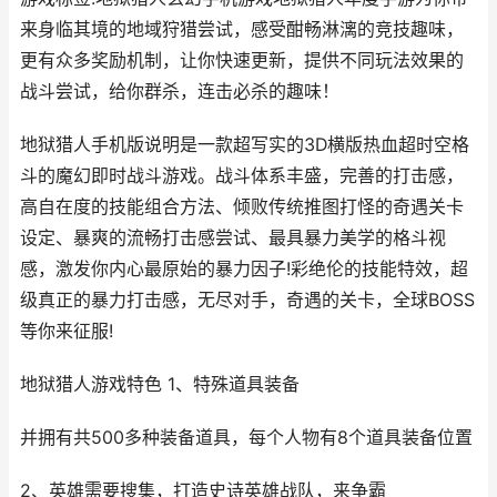
来身临其境的地域狩猎尝试，感受酣畅淋漓的竞技趣味，
更有众多奖励机制，让你快速更新，提供不同玩法效果的
战斗尝试，给你群杀，连击必杀的趣味！
地狱猎人手机版说明是一款超写实的3D横版热血超时空格
斗的魔幻即时战斗游戏。战斗体系丰盛，完善的打击感，
高自在度的技能组合方法、倾败传统推图打怪的奇遇关卡
设定、暴爽的流畅打击感尝试、最具暴力美学的格斗视
感，激发你内心最原始的暴力因子!彩绝伦的技能特效，超
级真正的暴力打击感，无尽对手，奇遇的关卡，全球BOSS
等你来征服!
地狱猎人游戏特色 1、特殊道具装备
并拥有共500多种装备道具，每个人物有8个道具装备位置
2、英雄需要搜集，打造史诗英雄战队，来争霸