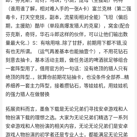
郎，芬克斯，奇犽，马琪，小滴，庞母（主援助）柯特
（谁用谁了解，相对难入手的一张A卡）富兰克林（第二强
毒卡，打天空竞技，副本，流星街相对全能）飞坦（偏后
期，主援助）酷毕（单段高爆发猎人的克星），窝金(配合
芬克斯，奇犽，华石斗郎这样的伙伴，可以让他们输出数
量最大化..）S：有啥用啥..除了甘舒，前期用下都不错,没
有也无所谓。（运气再差基本也能抽壹个），不用花钻石
刻意去抽卡，基本活动主题，做任务送的啤酒就足够组合
一套阵型用了，借用官方的一句话：没有绝顶的猎人只有
绝顶的阵型..，就算你前期花钻抽卡，也没条件全部养...精
养细养一套主力阵型，接着攒钻石，等娃娃机，用娃娃机
的强力猎人在做替换
拓展资料而言，墨鱼下载是无论兄弟们寻找安卓游戏和人
物扮演下载的理想之选。大家为无论兄弟们精选了一系列
安卓游戏和人物扮演的相关内容，无论无论兄弟们是安卓
游戏人物扮演的初学者还是专业人士，都能满足无论兄弟