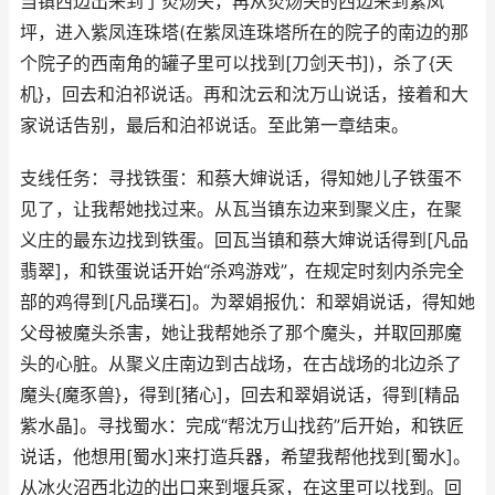
当镇西边出来到了炎炀关，再从炎炀关的西边来到紫凤
坪，进入紫凤连珠塔(在紫凤连珠塔所在的院子的南边的那
个院子的西南角的罐子里可以找到[刀剑天书])，杀了{天
机}，回去和泊祁说话。再和沈云和沈万山说话，接着和大
家说话告别，最后和泊祁说话。至此第一章结束。
支线任务：寻找铁蛋：和蔡大婶说话，得知她儿子铁蛋不
见了，让我帮她找过来。从瓦当镇东边来到聚义庄，在聚
义庄的最东边找到铁蛋。回瓦当镇和蔡大婶说话得到[凡品
翡翠]，和铁蛋说话开始“杀鸡游戏”，在规定时刻内杀完全
部的鸡得到[凡品璞石]。为翠娟报仇：和翠娟说话，得知她
父母被魔头杀害，她让我帮她杀了那个魔头，并取回那魔
头的心脏。从聚义庄南边到古战场，在古战场的北边杀了
魔头{魔豕兽}，得到[猪心]，回去和翠娟说话，得到[精品
紫水晶]。寻找蜀水：完成“帮沈万山找药”后开始，和铁匠
说话，他想用[蜀水]来打造兵器，希望我帮他找到[蜀水]。
从冰火沼西北边的出口来到堰兵冢，在这里可以找到。回