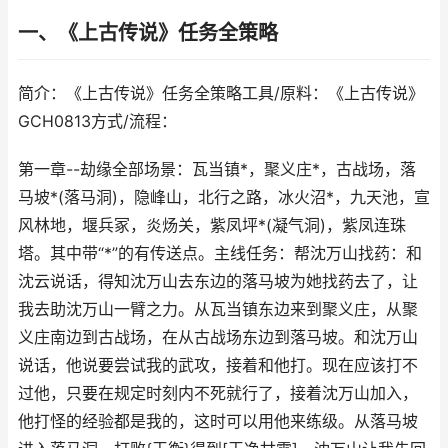
一、《上古传说》任务全策略
简介：《上古传说》任务全策略工具/原料：《上古传说》
GCH0813方式/流程：
第一章--劫缘全部场景：瓦当镇*，聚义庄*，古战场，落
马坡*(落马洞)，隐峰山，北行之路，冰火沼*，九天池，宣
风林地，堰兵冢，炎炀关，紫凤坪*(凝气洞)，紫凤连珠
塔。其中带“*”的有传送点。主线任务：帮沈万山找药：和
沈云说话，得知沈万山去东边的落马坡为她找药去了，让
我去助沈万山一臂之力。从瓦当镇东边来到聚义庄，从聚
义庄南边到古战场，在从古战场东边到落马坡。和沈万山
说话，他说要尝试我的武攻，接着和他打。现在应该打不
过他，只要在规定时刻内不死就行了，接着沈万山加入，
他打怪的经验都是我的，这时可以用他来练级。从落马坡