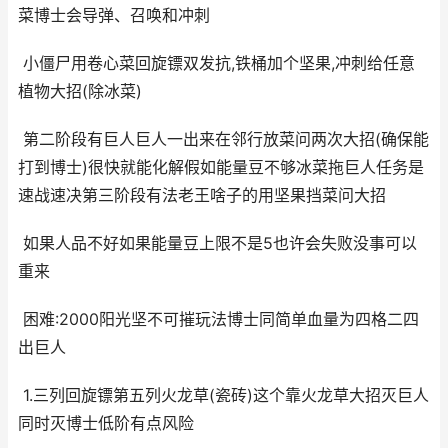
菜博士会导弹、召唤和冲刺
小僵尸用卷心菜回旋镖双发抗,铁桶加个坚果,冲刺给任意
植物大招(除冰菜)
第二阶段有巨人巨人一出来在邻行放菜问两次大招(确保能
打到博士)很快就能化解假如能量豆不够冰菜拖巨人任务是
速战速决第三阶段有法老王啥子的用坚果挡菜问大招
如果人品不好如果能量豆上限不是5也许会失败没事可以
重来
困难:2000阳光坚不可摧玩法博士同简单血量为四格二四
出巨人
1.三列回旋镖第五列火龙草(瓷砖)这个靠火龙草大招灭巨人
同时灭博士低阶有点风险