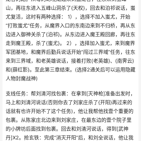
山，再往东进入五峰山洞杀了{天权}，回去和泊祁说话，蚩
尤复活，这时有两种选择： 1），选择不加入蚩尤，开始
“打败蚩尤”任务，从魔界入口的东南边来到不归桥，再从东
边进入御神关杀了{泊祁}。从东边进入魔王殿回廊，再往东
走到魔王殿，杀了{蚩尤}。 2），选择加入蚩尤，来到魔界
军团基地，和魔界后勤兵说话开始“闯过三界域”任务，往东
来到三界域，和老英雄说话，接着打败{老英雄}、{南霁云}
和{薛红影}。至此第三章结束。(选择2通关后可以运用隐藏
人物封魔战神)
支线任务：帮刘清河找包裹：在拿到[灭神枪]准备出发时，
马上和刘清河说话(否则你去了刘家庄杀了{开阳}再过来的
话就有也许开始不了这个任务)，他让我帮他找壹个重要的
包裹。从陈家庄北边来到刘家庄，在最东边的壹个院子里
的小牌坊后面找到包裹。回去和刘清河说话，得到[武神
丹]X2。抢玄铁：完成“消灭开阳”后，和刘全说话，他让我