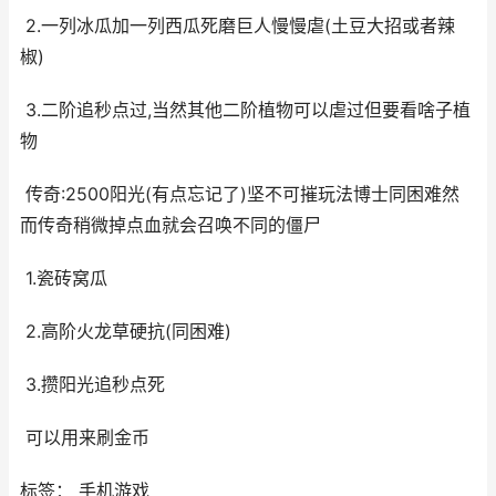
2.一列冰瓜加一列西瓜死磨巨人慢慢虐(土豆大招或者辣
椒)
3.二阶追秒点过,当然其他二阶植物可以虐过但要看啥子植
物
传奇:2500阳光(有点忘记了)坚不可摧玩法博士同困难然
而传奇稍微掉点血就会召唤不同的僵尸
1.瓷砖窝瓜
2.高阶火龙草硬抗(同困难)
3.攒阳光追秒点死
可以用来刷金币
标签： 手机游戏