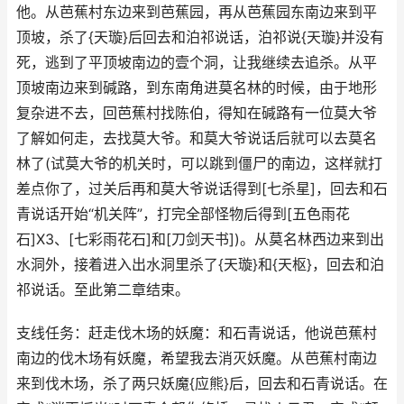
他。从芭蕉村东边来到芭蕉园，再从芭蕉园东南边来到平
顶坡，杀了{天璇}后回去和泊祁说话，泊祁说{天璇}并没有
死，逃到了平顶坡南边的壹个洞，让我继续去追杀。从平
顶坡南边来到碱路，到东南角进莫名林的时候，由于地形
复杂进不去，回芭蕉村找陈伯，得知在碱路有一位莫大爷
了解如何走，去找莫大爷。和莫大爷说话后就可以去莫名
林了(试莫大爷的机关时，可以跳到僵尸的南边，这样就打
差点你了，过关后再和莫大爷说话得到[七杀星]，回去和石
青说话开始“机关阵”，打完全部怪物后得到[五色雨花
石]X3、[七彩雨花石]和[刀剑天书])。从莫名林西边来到出
水洞外，接着进入出水洞里杀了{天璇}和{天枢}，回去和泊
祁说话。至此第二章结束。
支线任务：赶走伐木场的妖魔：和石青说话，他说芭蕉村
南边的伐木场有妖魔，希望我去消灭妖魔。从芭蕉村南边
来到伐木场，杀了两只妖魔{应熊}后，回去和石青说话。在