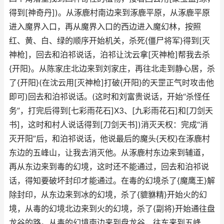
得到[神奇丹])。从涿鹿村南边来到涿鹿平原，从涿鹿平原
进入魔界入口，再从魔界入口的西边进入魔幻林，按照
红、黄、白、绿的顺序开始机关，杀死{僵尸将军}得到[灭
神枪]，回去和泊祁说话，泊祁让沈云拿[灭神枪]帮我去杀
{开阳}。从陈家庄北边来到刘家庄，再往北走到静心居，杀
了{开阳}(在沈云用[灭神枪]打破{开阳}的天罡正气时攻击他
即可)回去和泊祁说话。(这时和刘富贵说话，开始“杀怪任
务”，打完后得到[七彩雨花石]X3、[九彩雨花石]和[刀剑天
书]，这时和村人说话得到[刀剑天书])消灭天权：完成“消
灭开阳”后，和泊祁说话，他说最后的魔头{天权}在涿鹿村
东边的五峰山，让我去消灭他。从涿鹿村东边来到辅道，
再从东边来到毒的幻境，这时还不能通过，回去和泊祁说
话，得知要破坏封印才能通过。在毒的幻境杀了{魔鹰王}解
除封印，从东边来到冰的幻境，杀了{貔貅精}开始火的幻
境，从毒的幻境北边来到火的幻境，杀了{副将}开始通往盘
龙谷的路。从毒的幻境南边来到盘龙谷，往东来到五峰