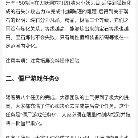
升率+50%)=在火妖洞穴打败{嗜火小妖头目}后得到狐妖化
成的石头(+攻击力)=完成“化解陈瑾的难题”后得到关于璞
石的说明：璞石分为凡品，精品，极品三个等级，它们之
间没有炼化关系，等级越高，能够炼出来的宝石等级也越
高。宝石炼化不会失败，只有属性值和装备所需等级在一
定范围内变化。
注意事项：注意拓展资料操作经验
二、僵尸游戏任务9
随着第八个任务的完成，大家团队的士气得到了极大的提
高，大家都充满了信心和决心去完成最后壹个任务。这个
任务是“僵尸游戏任务9”，大家必须在限量时刻内找到并摧
毁一批僵尸巢穴。