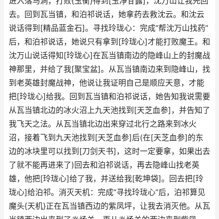
进入落马洞，打败{玉衡}得到[玉净甘露]，沈万山让我先回
去。回到瓦当镇，和泊祁说话，她拿药去救沈云。和沈云
说话得到[精品蓝金石]。寻找玲珑心：完成“帮沈万山找药”
后，和泊祁说话，她说只有拿到[玲珑心]才能打败魔王。和
沈万山说话得知[玲珑心]在瓦当镇南边的隐峰山上的封魔战
神那里，并给了我[聚宝盆]。从瓦当镇南边来到隐峰山，找
到老英雄封魔战神，他说让我证明自己是顺应天意，才能
把[玲珑心]给我。回到瓦当镇和泊祁说话，她告知我说需要
从瓦当镇北边的冰火沼上九天池找到[天芝血参]，并告知了
我飞天之法。从瓦当镇北边出来穿过北行之路来到冰火
沼，接着飞到九天池找到[天芝血参]后(在[天芝血参]的东
边的冰块里可以找到[刀剑天书]，这时一定要拿，如果出去
了就不能再进来了)回去和泊祁说话，再去隐峰山找老英
雄，他把[玲珑心]给了我，并送给我[乾坤袋]。回去把[玲
珑心]给泊祁。消灭天机：完成“寻找玲珑心”后，泊祁算见
魔头{天机}正在瓦当镇西边的紫凤坪，让我去消灭他。从瓦