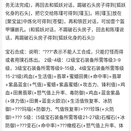
务无法完成)，再回去和狐妖对话，踢破石头房子得到[狐妖
化身的石头]，把它交给陈瑾可得到[瑾玉]。将[瑾玉]放在
[聚宝盆]中炼化可得到[苍璧]，再和铁匠对话，可加壹个盔
甲镶嵌孔。(和狐妖对话，不踢破石头房子，回去和陈瑾说
话，再踢破石头房子得到[狐妖化身的石头])
宝石合成：说明：“???”表示不能人工合成，只能打怪而得
或者用璞石炼出。 2级-4级：(2级宝石装备所需等级3-9
级，3级宝石装备所需等级9-15级，4级宝石装备所需等级
15-21级)鸡血(+生活值)=翡翠+蜜蜡田黄(+命中率)=翡翠
+紫晶蓝金(+气值)=蜜蜡+紫晶蜜蜡(+攻击力、锋利值)=鸡
血+田黄翡翠(+怒气值上升率、毒防御)=鸡血+蓝金紫晶
(+体力值)=田黄+蓝金火欧泊(+生活值恢复率、冰防
御)=???玛瑙(+防御力、气值恢复率)=???珍珠(+火防
御)=??? 5级：(5级宝石装备所需等级21-27级)石榴石(+冰
防御)=???变石(+命中率)=???橄榄石(+怒气值上升率、体