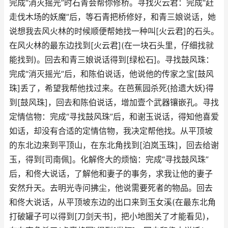
完成“消灭摇光”时石青会帮你修桥。寻找火云君：完成“赶
走伐木场的妖魔”后，等石青把桥修好，和青三娘说话，她
说想我去风火林的时候顺便帮她找一种叫[火云君]的石头。
在风火林的最东边找到[火云君](在一块石头里，仔细找就
能找到)。回去和青三娘说话得到[绿松石]。寻找鼓风珠：
完成“消灭摇光”后，和陈伯说话，他说他的传家之宝[鼓风
珠]丢了，希望我帮他找过来。在芭蕉园杀死{拾遗大妖}得
到[鼓风珠]，回去和陈伯说话，增加壹个武器镶嵌孔。寻找
定情信物：完成“寻找鼓风珠”后，和谢玉说话，得知他喜爱
如话，却没有合适的定情信物，我决定帮他找。从平顶坡
的东北边来到平顶山，在东北角找到[泊岚玉珠]，回去给谢
玉，得到[司南佩]。化解佟大的烦恼：完成“寻找鼓风珠”
后，和佟大说话，了解他和妻子的事务，求我让他的妻子
安然升天。去明光寺问拂尘，他说需要死者的物品。回去
和佟大说话，从平顶坡东边的出口来到玉女溪(在最东北角
打破罐子可以得到[刀剑天书]，把小地图关了才能看见)，