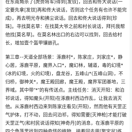
在东南角杀了{虎赍将军}得到[发钗]，回去和佟大说话(一
定要先拿[发钗]再和佟大说话，否则这个任务有也许不能完
成)，再去明光寺和拂尘说话。回去和佟大说话得到[珍
珠]。寻找莫名草：在找莫大爷之前和村长说话，拜托我帮
他找[莫名草]。在莫名林出口的右边可以找到，回去给村
长，增加壹个盔甲镶嵌孔。
第三章--天道全部场景：涿鹿村*，陈家庄，刘家庄*，静
心居，涿鹿平原，魔界入口*，魔幻林，辅道，毒的幻境*
(冰的幻境，火的幻境)，盘龙谷，五峰山*(五峰山洞)，不
归桥，御神关*，魔王殿回廊，魔王殿，魔界军团基地，三
界域。其中带“*”的有传送点。主线任务：消灭开阳：和泊
祁说话，得知魔头{开阳}在涿鹿村西边作乱，让我去消灭
他。从涿鹿村西边来到陈家庄看见{开阳}，然而他有天罡正
气护体，打不动，回去问泊祁，得知需要[灭神枪]才能打破
天罡正气(和村民说话得知[神奇丹]的消息，在涿鹿平原的
四个角落里找到四种奇怪的植物，接着回去用[聚宝盆]练，