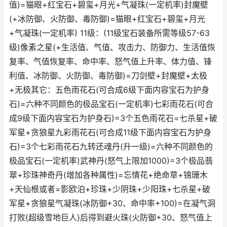
值)=猫眼+红宝石+碧玺+月光+气凝珠(一定机率)封魔壁
(+冰防御、火防御、毒防御)=猫眼+红宝石+碧玺+月光
+气凝珠(一定机率) 11级：(11级宝石装备所需等级57-63
级)像素之星(+生活值、气值、攻击力、防御力、生活值恢
复率、气值恢复率、命中率、怒气值上升率、体力值、锋
利值、冰防御、火防御、毒防御)=刀剑壁+封魔壁+太极
+无极其它：五色雨花石(可合成6级下面内容宝石为护身
石)=六种不同颜色的极品宝石(一定机率)七彩雨花石(可合
成9级下面内容宝石为护身石)=3个五色雨花石=七杀星+破
军星+贪狼星九彩雨花石(可合成11级下面内容宝石为护身
石)=3个七彩雨花石九转还魂丹(升一级)=六种不同颜色的
极品宝石(一定机率)武神丹(怒气上限加1000)=3个极品翡
翠+珍珠神奇丹(增加各种属性)=忘情花+绝命草+锦珊木
+天仙根或者=影欧泊+珍珠+少阴珠+少阳珠+七杀星+破
军星+贪狼星气凝珠(冰防御+30、命中率+100)=在凝气洞
打败{超级雪地巨人}后得到避火珠(火防御+30、怒气值上