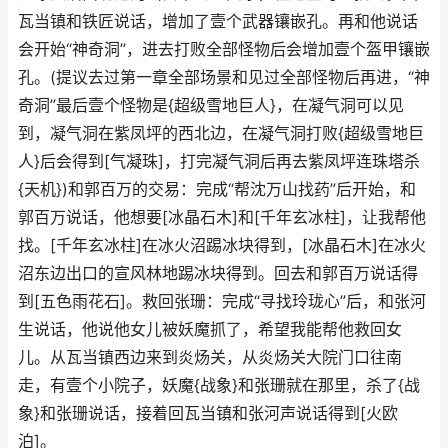
瓦当镇和铁匠说话，增加了壹个武器镶嵌孔。再和他说话
会开始“神奇洞”，进去打败全部怪物后会增加壹个盔甲镶嵌
孔。(提议去过第一章全部场景和见过全部怪物后再进，“神
奇洞”最后壹个怪物是{超级雪地巨人}，在凝气洞可以见
到，凝气洞在紫凤坪的西北边，在凝气洞打败{超级雪地巨
人}后会得到[气凝珠]，打完凝气洞后再去紫凤坪连珠塔杀
{天机})和郭百万的交易：完成“帮沈万山找药”后开始，和
郭百万说话，他想要[冰晶石木]和[千年玄冰柱]，让我帮他
找。[千年玄冰柱]在冰火沼踢冰块得到，[冰晶石木]在冰火
沼东边出口的宣风林地踢冰块得到。回去和郭百万说话得
到[五色雨花石]。救回张珊：完成“寻找玲珑心”后，和张河
生说话，他说他女儿被妖魔抓了，希望我能帮他救回女
儿。从瓦当镇西边来到炎炀关，从炎炀关大院门口往南
走，有壹个小院子，妖魔{战象}和张珊就在那里，杀了{战
象}和张珊说话，接着回瓦当镇和张河声说话得到[火欧
泊]。