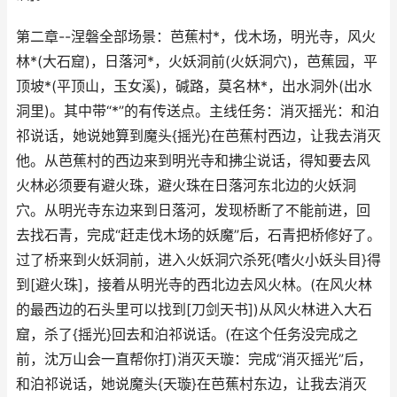
第二章--涅磐全部场景：芭蕉村*，伐木场，明光寺，风火
林*(大石窟)，日落河*，火妖洞前(火妖洞穴)，芭蕉园，平
顶坡*(平顶山，玉女溪)，碱路，莫名林*，出水洞外(出水
洞里)。其中带“*”的有传送点。主线任务：消灭摇光：和泊
祁说话，她说她算到魔头{摇光}在芭蕉村西边，让我去消灭
他。从芭蕉村的西边来到明光寺和拂尘说话，得知要去风
火林必须要有避火珠，避火珠在日落河东北边的火妖洞
穴。从明光寺东边来到日落河，发现桥断了不能前进，回
去找石青，完成“赶走伐木场的妖魔”后，石青把桥修好了。
过了桥来到火妖洞前，进入火妖洞穴杀死{嗜火小妖头目}得
到[避火珠]，接着从明光寺的西北边去风火林。(在风火林
的最西边的石头里可以找到[刀剑天书])从风火林进入大石
窟，杀了{摇光}回去和泊祁说话。(在这个任务没完成之
前，沈万山会一直帮你打)消灭天璇：完成“消灭摇光”后，
和泊祁说话，她说魔头{天璇}在芭蕉村东边，让我去消灭