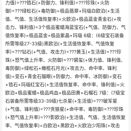
力值)=???锆石(+防御力、锋利值)=???珍珠(+火防
御)=???绿松石(+毒防御)=极品翡翠+玛瑙白欧泊(+生活
值、气值、生活值恢复率)=火欧泊+极品蓝金青金石(+攻
击力、锋利值)=3个极品蜜蜡海蓝宝石(+气值、防御力、气
值恢复率)=极品蓝金+极品紫晶+玛瑙 6级：(6级宝石装备
所需等级27-33级)黑欧泊(+生活值恢复率、气值恢复
率)=???钻石(+气值、攻击力)=???黄玉(+生活值)=???珍
珠(+怒气值上升率、火防御)=???碧玺(+体力值、锋利值、
毒防御)=绿松石+橄榄石月光(+攻击力、命中率、锋利
值)=变石+青金石猫眼(+防御力、命中率、冰防御)=变石
+锆石+玛瑙红宝石(+生活值恢复率、命中率、锋利值)=火
欧泊+极品蜜蜡+极品鸡血+极品田黄+石榴石 7级：(7级宝
石装备所需等级33-39级)七杀星(+生活值)=???破军星
(+气值、锋利值)=???贪狼星(+命中率、毒防御)=???珍珠
(+怒气值上升率)=???影欧泊(+生活值、气值、生活值恢复
率、气值恢复率)=白欧泊+黑欧泊+火欧泊少阳珠(+攻击