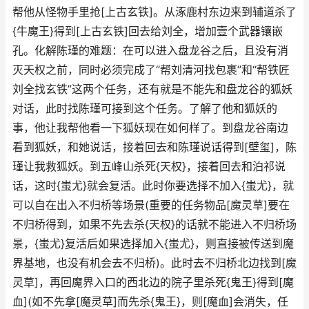
帮他从怪物手里抢[上古玄铁]。从涿鹿村东边来到辅道杀了
{牛魔王}得到[上古玄铁]回去给刘全，增加壹个武器镶嵌
孔。化解陈瑾的难题：在可以进入盘龙谷之后，且没有消
灭天权之前，同时必须完成了“帮刘清河找包裹”和“帮铁匠
刘全找玄铁”这两个任务，还有就是不能先和盘龙谷的狐妖
对话，此时找陈瑾可接到这个任务。了解了他和狐妖的
事，他让我帮他看一下狐妖现在如何样了。到盘龙谷南边
看到狐妖，和她说话，接着回去和陈瑾说话得到[壁玺]，陈
瑾让我救狐妖。到五峰山杀死{天权}，接着回去和泊祁说
话，这时{蚩尤}就会复活。此时你要选择不加入{蚩尤}，就
可以自在出入不归桥等场景(重要的任务物品[魔灵草]要在
不归桥得到，如果不先去杀{天权}的话就不能进入不归桥场
景，{蚩尤}复活后如果选择加入{蚩尤}，则直接被传送到魔
界基地，也没有机会去不归桥)。此时去不归桥北边找到[魔
灵草]，再回魔界入口的西北边的院子里杀死{鬼王}得到[魔
血](如不先拿[魔灵草]而先杀{鬼王}，则[魔血]会消失，任