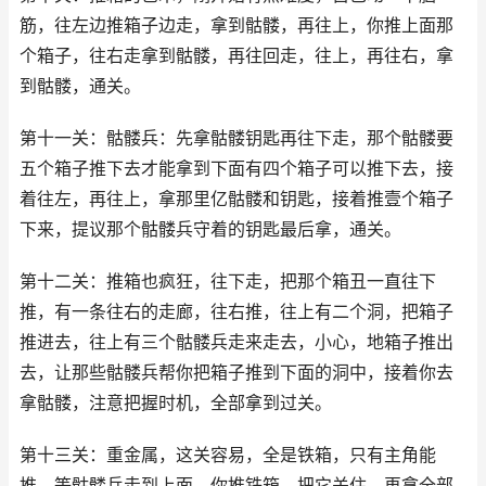
筋，往左边推箱子边走，拿到骷髅，再往上，你推上面那
个箱子，往右走拿到骷髅，再往回走，往上，再往右，拿
到骷髅，通关。
第十一关：骷髅兵：先拿骷髅钥匙再往下走，那个骷髅要
五个箱子推下去才能拿到下面有四个箱子可以推下去，接
着往左，再往上，拿那里亿骷髅和钥匙，接着推壹个箱子
下来，提议那个骷髅兵守着的钥匙最后拿，通关。
第十二关：推箱也疯狂，往下走，把那个箱丑一直往下
推，有一条往右的走廊，往右推，往上有二个洞，把箱子
推进去，往上有三个骷髅兵走来走去，小心，地箱子推出
去，让那些骷髅兵帮你把箱子推到下面的洞中，接着你去
拿骷髅，注意把握时机，全部拿到过关。
第十三关：重金属，这关容易，全是铁箱，只有主角能
推，等骷髅兵走到上面，你推铁箱，把它关住，再拿全部