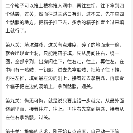
二个箱子可以推上楼梯推入洞中，再往左拐，往下拿到四
个骷髅，过关，然而往过关路口有洞，过不去，先在拿四
个骷髅的地方，把箱子推下去，多余的箱子推壹个过来填
上就行了。
第八关：填坑游戏，这关有点难度，碎了的地面走一遍，
就会出现壹个洞，只能用箱子填，先从房间往右，绕一
圈，全部拿到，出房间往下，往右走，往上，再往左，在
中间有一骷髅，一钥匙，进去先拿骷髅，把箱子往下推，
再往左推，填到最左边的洞上，接着过去拿钥匙，再拿壹
个箱子把左边的洞填上，拿到骷髅，通关。
第九关：悔无可悔，就是说只要走错一步就完，从最外面
绕到里面，接着往左，往上。再往右先拿到钥匙，接着从
左往右拿骷髅，过关。
第十关：推箱的艺术，刚开始有点难度，自己动一下脑