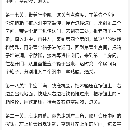
中间，拿骷髅，通关。
第十七关，带着行李飘，这关有点难度，在第壹个房间，
你先把箱子推入洞中拿骷髅，接着进传送门，来到第二个
房间，带壹个箱子进传送门，来到第三处，推着箱子往下
走，填入洞中，再往左，来到第四个房间，拿这里的骷髅
和钥匙，再带壹个箱子进传送门，回到第壹个房间，把箱
子堆进洞，拿骷髅，接着再进传送门，来到第二个房间，
往左开门，从里面推壹个箱子出来，这时第二个房间有二
个箱子，分别推入二个洞中，拿骷髅，通关。
第十八关：半空半满，找准机会，把木箱压在按钮上，右
边会出现地面，快速从右边把铁箱推过来，把按钮上的木
箱推掉，用铁箱压，接着去右边拿骷髅，过关。
第二十关：魔鬼内幕。你先走到左上角，僵尸会压中间的
按钮，左上角会出现钥匙，拿到开左上角的房间，进去拿