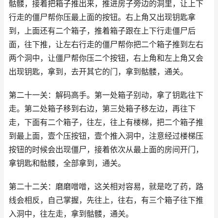
骷髅，接着把箱子推出来，推进房子旁边的洞里，让上下
行走的僵尸帮你压最上面的按钮。右上角又出现钥匙拿
到，上面还有二个箱子，推着箱子跟在上下行走僵尸后
面，往下推，让左右行走的僵尸帮你把二个箱子推到左右
两个洞中，让僵尸帮你压二个按钮，右上角和左上角又会
出现钥匙，拿到，去开其它的门，拿到骷髅，通关。
第二十一关：解码高手。第一处箱子别动，拿了钥匙往下
走。第二处箱子移到右边，第三处箱子移左边，再往下
走，下面有二个箱子，往左，往上有楼梯，把二个箱子推
到最上面，壹个压按钮，壹个推入洞中，注意经过楼梯压
按钮的时候会出现僵尸，接着依次从最上面的房间开门，
拿钥匙和骷髅，全部拿到，通关。
第二十二关：磨磨噌噌，这关相对容易，就是吃了药，路
线会相反，自己掌握，先往上，往右，有三个箱子往下推
入洞中，往左走，拿到骷髅，通关。