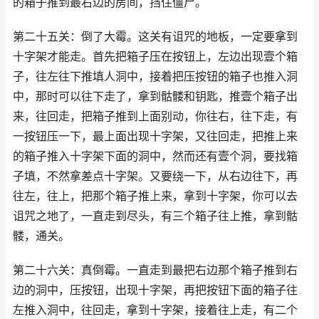
的箱子推到最右边的房间，挡住僵尸。
第二十五关：倒了大霉。这关有诅咒的地板，一定要拿到
十字架才能走。首先把箱子压在按钮上，左边出现壹个箱
子，往左往下推填人洞中，接着把压按钮的箱子也推入洞
中，那时可以往下走了，拿到骷髅和钥匙，推壹个箱子出
来，往回走，把箱子推到上面别动，你往右，往下走，有
一按钮压一下，最上面出现十字架，又往回走，把推上来
的箱子推入十字架下面的洞中，然而还有壹个洞，要找箱
子填，不然拿差点十字架。又要绕一下，从右边往下，再
往左，往上，把那个箱子推上来，拿到十字架，你可以去
诅咒之地了，一直走到尽头，有三个箱子往上推，拿到骷
髅，通关。
第二十六关：真倒霉。一直走到最把右边那个箱子推到右
边的洞中，压按钮，出现十字架，再把按钮下面的箱子往
左推入洞中，往回走，拿到十字架，接着往上走，有二个