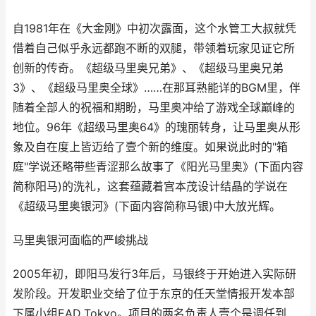
自1981年在《大金刚》中初次露面，这个水管工大叔就凭
借着自己似乎永远都跑不断的双腿，带领着玩家见证它所
创新的传奇。《超级马里奥兄弟》、《超级马里奥兄弟
3》、《超级马里奥全球》……在那耳熟能详的BGM里，伴
随着全部人的祝福和期盼，马里奥冲给了游戏全球巅峰的
地位。96年《超级马里奥64》的瑰丽转身，让马里奥从形
象及自在度上皆迈给了壹个新的维度。如果说此时的"箱
庭"学说还略带些青涩那么故事了《阳光马里奥》(下面内容
简称阳马)的洗礼，这套蕴藏着宫本茂设计结晶的学说在
《超级马里奥银河》(下面内容简称马银)中大放光辉。
马里奥银河面临的严峻挑战
2005年初，即阳马发行3年后，马银终于开始进入实际研
发阶段。开发职业交给了位于东京的任天堂情报开发本部
下属小组EAD Tokyo。项目的两名负责人壹个是调任到