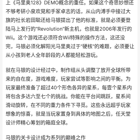
上《马里奥128》DEMO概念的重任。如果这个奇思妙想还
不够考研小泉欢晃和手冢卓志的话，从山内溥手中接过大
旗的社长岩田聪还给马银提出了他的标准，就是必须要登
陆马上发行的"Revolution"新主机，也就是2006年发行的
Wii。这个游戏还必须符合Wii特殊的操作方法，这还没
完，马银必须化解阳光马里奥过于"硬核"的难题，必须要让
从小孩到老人全年龄段的人都能轻松游玩。
就在马银的设计经过中，制作组从头调整了放开全球所带
来的自在度，游戏难度，玩家尝试等影响之间的平衡。为
玩家最终准备了超过40个形色各异的星系，每壹个星系内
将包含多达六至七个的挑战。你能在平台间跳跃，星系间
滑动旋转，在不同的重力条件下寻觅。这些永远超乎玩家
想象的惊喜，就是当玩家置身到具体的地图之后，任天堂
设计师精心筹划的箱庭全球。
马银的关卡设计成为系列的巅峰之作