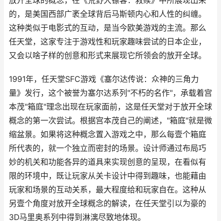
放开全球的概念，在《荒野大镖客：救赎》中所展现出来
的，是美国西部广袤全球背后马斯顿内心和人性的纠缠。
这种类似于电影式的互动，是当今欧美游戏的主流。那么
任天堂，这家专注于游戏性和玩家趣味尝试的日本企业，
又会以啥子样的创意和形式来展现它所领会的放开全球。
1991年，任天堂SFC游戏《塞尔达传说：众神的三角力
量》发行，这个被誉为塞尔达系列"不朽的名作"，承载着宫
本茂"箱庭"理念出现在玩家面前，这是任天堂对于放开全球
概念的第一次尝试。根据宫本茂自己的阐述，"箱庭"就是微
缩盆景。如果将这种概念置入游戏之中，那么每壹个箱庭
所代表的，就一个独立而密封的场景。设计师通过布局巧
妙的机关和功能各异的道具来实现创意的呈现，在看似有
限的环境中，既让玩家从关卡设计中得到趣味，也能藉由
玩家和场景的互动关系，最大程度给和玩家自在。这种从
另壹个角度对放开全球概念的解读，在任天堂引以为豪的
3D马里奥系列中得到淋漓尽致地体现。