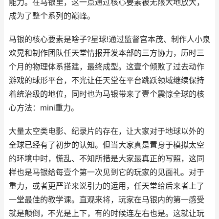
能力。在马银里，这一点通过核心要素被无限大地放大，
成为了整个系列的巅峰。
马银的核心要素是啥子?星球!通过监督宫本茂、制作人小泉
欢晃和制作团队任天堂情报开发本部的三方协力，历时三
个月的物理体系搭建，最终成型。这壹个倾败了过去动作
游戏的球形平台，不光让任天堂在平台跳跃领域继续保持
着统治级的地位，同时也为马银带来了壹个震惊全球的核
心方法：mini重力。
大量太空类电影、纪录片的存在，让大家对于地球以外的
全球已经有了初步的认知。但当大家真是置身于模拟太空
的环境中时，慌乱、不知所措是大家最真正的写照，这同
样也是马银给每壹个第一次见到它的玩家的见面礼。对于
重力，或者更严谨来说引力的运用，任天堂给后来者上了
一堂最佳的教学课。直观来将，玩家在马银内的第一感受
就是颠倒，不光是上下，有的时候连左右也是。这就让玩