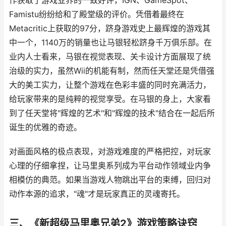
作获取了游戏业界的一致好评，IGN、GameSpot、
Famistu纷纷给和了殿堂级的评价。凭借着最终在
Metacritic上获取的97分，跻身游戏史上最辉煌的游戏其
中一个，1140万的销量也让马银轻松跻身千万俱乐部。在
业内人士看来，马银在视觉表现、关卡设计方面展现了统
治级的实力，虽然Wii的机能有制，然而任天堂还是凭借强
大的美工实力，让整个游戏在色彩丰盛的同时充满活力，
给玩家带来的是纯粹的视觉享受。在马银的身上，大家看
到了任天堂将"辉煌的艺术"和"辉煌的技术"结合在一起后所
诞生的优雅的奇迹。
对画面风格的极点表现，对游戏难度的严格把控，对玩家
心理的仔细拿捏，让马里奥系列成为平台动作领域业内争
相模仿的典范。如果当游戏人物跳出平台的束缚，回归对
动作本源的追求，"魂"才是玩家真正的灵魂寄托。
三、《新超级马里奥兄弟2》游戏策略诀窍