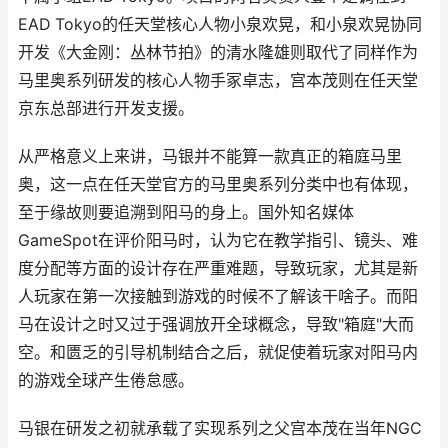
EAD Tokyo的任天堂核心人物小泉欢晃，和小泉欢晃协同
开发《大金刚：丛林节拍》的清水隆雄则取代了同样作为
马里奥系列研发的核心人物手冢卓志，宫本茂则在任天堂
京东总部进行开发支援。
从严格意义上来讲，马银并不能算一款真正的箱庭马里
奥，这一点在任天堂官方的马里奥系列分类中也有体现，
至于缘故则要追溯到阳马的身上。国外知名媒体
GameSpot在评价阳马时，认为它在教学指引、镜头、难
度分配等方面的设计存在严重难题，导致玩家，尤其是新
人玩家在第一次接触到游戏的时候不了解该干啥子。而阳
马在设计之时又过于强调放开全球概念，导致"箱庭"大而
空。和匮乏的引导机制结合之后，就促使着玩家对阳马内
的游戏全球产生倦怠感。
马银在研发之初就承载了实现系列之父宫本茂在当年NGC