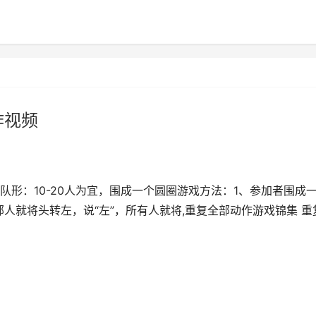
作视频
形：10-20人为宜，围成一个圆圈游戏方法：1、参加者围成
部人就将头转左，说“左”，所有人就将,重复全部动作游戏锦集 重