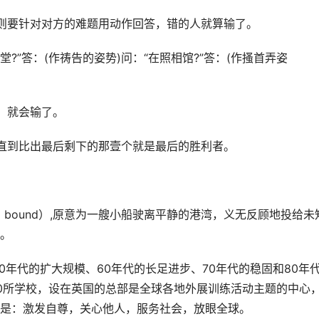
则要针对对方的难题用动作回答，错的人就算输了。
教堂?”答：(作祷告的姿势)问：“在照相馆?”答：(作搔首弄姿
，就会输了。
直到比出最后剩下的那壹个就是最后的胜利者。
d bound）,原意为一艘小船驶离平静的港湾，义无反顾地投给未
。
0年代的扩大规模、60年代的长足进步、70年代的稳固和80年
0所学校，设在英国的总部是全球各地外展训练活动主题的中心
是：激发自尊，关心他人，服务社会，放眼全球。