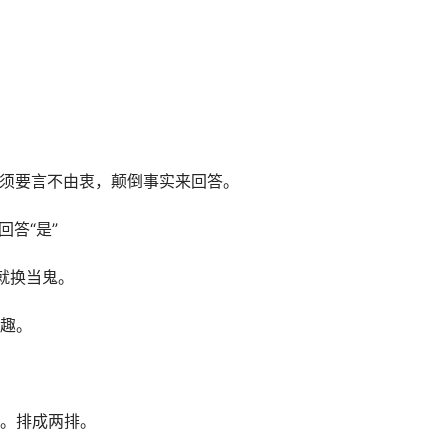
答必须要言不由衷，颠倒事实来回答。
回答“是”
就换当鬼。
趣。
。排成两排。