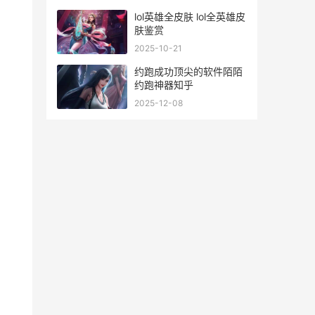
lol英雄全皮肤 lol全英雄皮
肤鉴赏
2025-10-21
约跑成功顶尖的软件陌陌
，
约跑神器知乎
2025-12-08