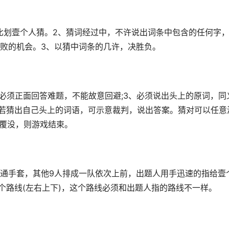
比划壹个人猜。2、猜词经过中，不许说出词条中包含的任何字
败的机会。3、以猜中词条的几许，决胜负。
2、必须正面回答难题，不能故意回避;3、必须说出头上的原词，同
5、若猜出自己头上的词语，可示意裁判，说出答案。猜对可以任意
军覆没，则游戏结束。
通手套，其他9人排成一队依次上前，出题人用手迅速的指给壹
个路线(左右上下)，这个路线必须和出题人指的路线不一样。