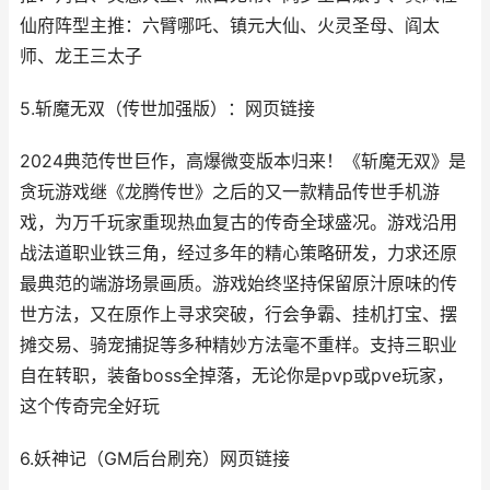
仙府阵型主推：六臂哪吒、镇元大仙、火灵圣母、阎太
师、龙王三太子
5.斩魔无双（传世加强版）：网页链接
2024典范传世巨作，高爆微变版本归来！《斩魔无双》是
贪玩游戏继《龙腾传世》之后的又一款精品传世手机游
戏，为万千玩家重现热血复古的传奇全球盛况。游戏沿用
战法道职业铁三角，经过多年的精心策略研发，力求还原
最典范的端游场景画质。游戏始终坚持保留原汁原味的传
世方法，又在原作上寻求突破，行会争霸、挂机打宝、摆
摊交易、骑宠捕捉等多种精妙方法毫不重样。支持三职业
自在转职，装备boss全掉落，无论你是pvp或pve玩家，
这个传奇完全好玩
6.妖神记（GM后台刷充）网页链接