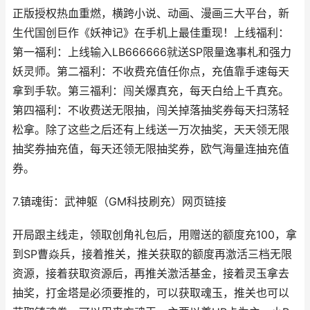
正版授权热血重燃，横跨小说、动画、漫画三大平台，新
生代国创巨作《妖神记》在手机上最佳重现！上线福利：
第一福利：上线输入LB666666就送SP限量逸事札和强力
妖灵师。第二福利：不收费充值任你点，充值靠手速每天
拿到手软。第三福利：闯关爆真充，每天白给上千真充。
第四福利：不收费送无限抽，闯关掉落抽奖券每天扫荡轻
松拿。除了这些之后还有上线送一万次抽奖，天天领无限
抽奖券抽充值，每天还领无限抽奖券，欧气海量连抽充值
券。
7.镇魂街：武神躯（GM科技刷充）网页链接
开局跟主线走，领取创角礼包后，用赠送的额度充100，拿
到SP曹焱兵，接着推关，推关获取的额度再激活三档无限
资源，接着获取资源后，再推关激活基金，接着灵玉拿去
抽奖，打金塔是必须要推的，可以获取魂玉，推关也可以