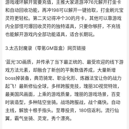
游戏魂环解开需要充值，主推大家进游冲76元解开打金卡
和自动回收功能，再冲198可以解开一键拾取，打金刷元宝
灵符更轻松。第二天记得冲个30的月卡，其他可以靠游戏
内全部怪可爆回收灵符的独特道具，只要你够肝，不充钱
也能解开游戏内全部功能道具，适合长期玩。
3.太古封魔录（零氪GM盲盒）网页链接
‘蓝光’3D画质，并传承了当下最正统的、最受欢迎的线下游
戏方法元素，却融合了新创的平衡数值养成，大量新增
boss掉装备，典范骑宠、职业化形、炼器法宝让你的战力
起飞！最新修仙全球，多样跨服竞技，瑰丽3D视觉特效，
最美国风画面，上乘的游戏质量，瑰丽的游戏场景，百变
时装造型，多种陆空坐骑。战场跨服战，战个痛快。自动
主线，解放十根手指头。至尊投资，180倍返利。流行仙
翼，霸气坐骑、灵宠，秀个漂亮。