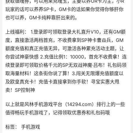
获取镇魂券，可以用来充魂玉，主要以养UR卡为主，小R
玩家的话可以养养SP卡，GM卡的话如果你觉得你够肝你
也可以养，GM卡纯粹靠肝出来的。
上线福利： 1.登录即可领取登录大礼直升V10，还有GM额
度，直接激活两档首充，不收费拿到SP神卡曹焱兵，GM
额度充值和真正充值无异，可激活各种累充活动主题，让
你尝试神豪快感 2.充值比例1：10000，首充不收费拿！连
续登录即可领取价格千元的SP无双战神魔·吕布！礼包码领
取海量材料！这条街你说了算！3.闯关无限爆充值额度以
及欧皇真充卡！充值卡直接拿到你手软！寻宝实惠大甩
卖！SP控制神
以上就是风林手机游戏平台（14294.com）排行上的一些
值得畅玩手机游戏了，记得领取优惠券和礼包码哦
标签： 手机游戏