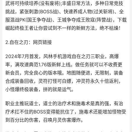
武将可持续培养(没有废将);丰盛日常方法，多种日常竞技
挑战，紧张刺激(BOSS战)、快速养成人物(过关斩将)、全
服混战PK(国王争夺战)、王城争夺成王败寇(阵营战)，下载
崛起终极王者让你尝试到不一样的新鲜方法，绝不枯燥！
2.自在之刃：网页链接
2024年7月首发，风林手机游戏自在之刃三职业，高爆
率，满攻速典范1.76版新鲜上线。做任务就可以不收费更
新会员，完全良心的版本哦。地图随便进，无限制，装备
合成装备回收，灵符打怪可白嫖，冲灵符永久十倍返利，
小怪爆终极装备，拼的就是运气。
职业主推玩道士，道士的治疗术和施毒术是真的强，有治
疗术扛不住的BOSS变得能抗住了，施毒术还能增加怪物受
到百分比的伤害，召唤月灵伤害爆炸。