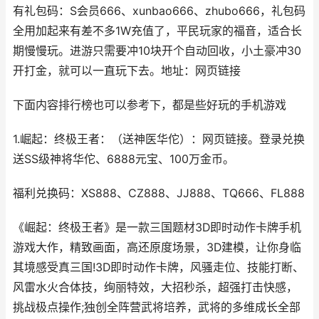
有礼包码：S会员666、xunbao666、zhubo666，礼包码
全用加起来有差不多1W充值了，平民玩家的福音，适合长
期慢慢玩。进游只需要冲10块开个自动回收，小土豪冲30
开打金，就可以一直玩下去。地址：网页链接
下面内容排行榜也可以参考下，都是些好玩的手机游戏
1.崛起：终极王者：（送神医华佗）：网页链接。登录兑换
送SS级神将华佗、6888元宝、100万金币。
福利兑换码：XS888、CZ888、JJ888、TQ666、FL888
《崛起：终极王者》是一款三国题材3D即时动作卡牌手机
游戏大作，精致画面，高还原度场景，3D建模，让你身临
其境感受真三国!3D即时动作卡牌，风骚走位、技能打断、
风雷水火合体技，绚丽特效，大招秒杀，超强打击快感，
挑战极点操作;独创全阵营武将培养，武将的多维成长全部