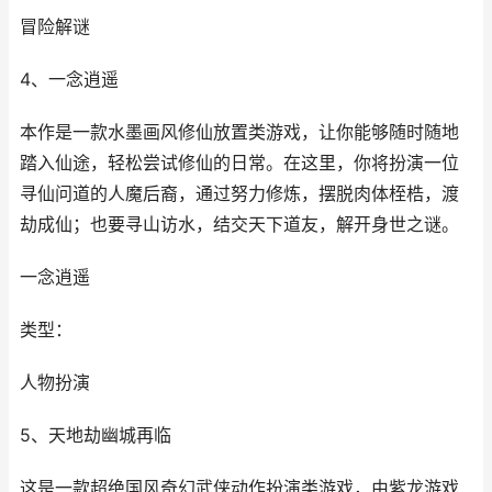
冒险解谜
4、一念逍遥
本作是一款水墨画风修仙放置类游戏，让你能够随时随地
踏入仙途，轻松尝试修仙的日常。在这里，你将扮演一位
寻仙问道的人魔后裔，通过努力修炼，摆脱肉体桎梏，渡
劫成仙；也要寻山访水，结交天下道友，解开身世之谜。
一念逍遥
类型：
人物扮演
5、天地劫幽城再临
这是一款超绝国风奇幻武侠动作扮演类游戏，由紫龙游戏