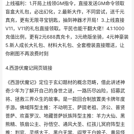
上线福利：1.开局上线领GM指令，直接发送GM命令领取
盲盒大礼包，必出幻化，2.最新大作，不同尝试，送千元
真充，更有无限寻宝钥匙，抽到神器才开局！3.上线直接
V11，V11的礼包直接领取。平民也能干翻大佬！4.1:1000
充值比例，更有2元688真充卡，3元绝版坐骑，4元神豪装
5.新人成长大礼包、材料大礼包、全套橙装直接赠送，让
你刷图不再浪费时刻
4.西游伏魔记网页链接
《西游伏魔记》定位于玄幻题材的概念范畴，借此讲述神
奇少年为了解开自己的身世之谜，一路历尽凶险，招募武
将、拯救三界众生的故事。是一款回合制放置类卡牌年度
手游。佛域阵型主推：不动明王、萨提老祖、济公、普贤
菩萨、欢喜罗汉、地藏菩萨妖族阵型主推：羊力大仙、黑
熊精、铁扇公主、孙悟空、通风大圣、红孩儿冥府阵型主
推：判官、灵感大王、黑白无常、阎罗王白娘子、黄风怪