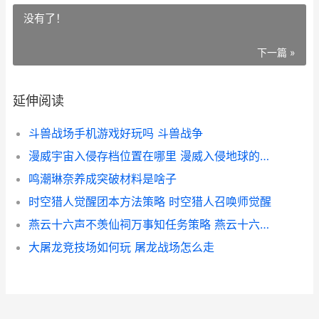
没有了！
下一篇 »
延伸阅读
斗兽战场手机游戏好玩吗 斗兽战争
漫威宇宙入侵存档位置在哪里 漫威入侵地球的外星人
鸣潮琳奈养成突破材料是啥子
时空猎人觉醒团本方法策略 时空猎人召唤师觉醒
燕云十六声不羡仙祠万事知任务策略 燕云十六声不羡仙被烧前必须做的任务
大屠龙竞技场如何玩 屠龙战场怎么走