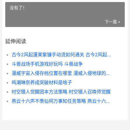
没有了！
下一篇 »
延伸阅读
古今2风起蓬莱紫镰手动流如何通关 古今2风起蓬莱武侠试炼
斗兽战场手机游戏好玩吗 斗兽战争
漫威宇宙入侵存档位置在哪里 漫威入侵地球的外星人
鸣潮琳奈养成突破材料是啥子
时空猎人觉醒团本方法策略 时空猎人召唤师觉醒
燕云十六声不羡仙祠万事知任务策略 燕云十六声不羡仙被烧前必须做的任务