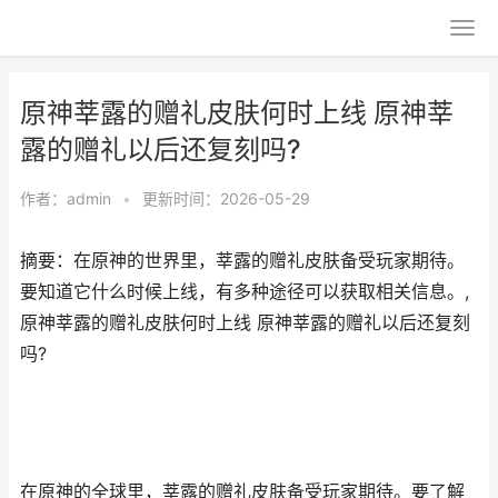
原神莘露的赠礼皮肤何时上线 原神莘
露的赠礼以后还复刻吗?
作者：
admin
•
更新时间：2026-05-29
摘要：在原神的世界里，莘露的赠礼皮肤备受玩家期待。
要知道它什么时候上线，有多种途径可以获取相关信息。,
原神莘露的赠礼皮肤何时上线 原神莘露的赠礼以后还复刻
吗?
在原神的全球里，莘露的赠礼皮肤备受玩家期待。要了解