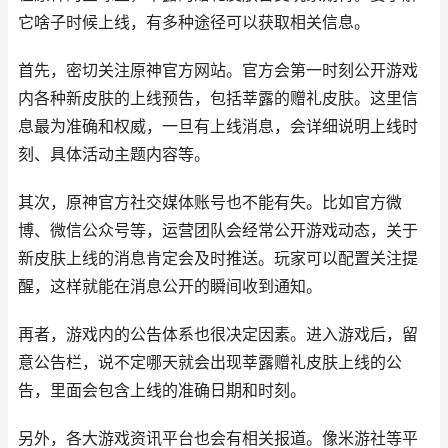
它啥子时候上线，有多种途径可以获取相关信息。
首先，密切关注原神官方网站。官方会第一时刻公开游戏
内各种新皮肤的上线预告，包括莘露的赠礼皮肤。这里信
息最为准确和权威，一旦有上线消息，会详细说明上线时
刻、具体活动主题内容等。
其次，原神官方社交媒体账号也不能有失。比如官方微
博、微信公众号等，运营团队会经常公开游戏动态，关于
新皮肤上线的消息肯定会及时推送。玩家可以配置关注提
醒，这样就能在消息公开的瞬间收到通知。
再者，游戏内的公告体系也很决定因素。进入游戏后，留
意公告栏，说不定哪天就会出现莘露赠礼皮肤上线的公
告，里面会包含上线的准确日期和时刻。
另外，各大游戏资讯平台也会有相关报道。像米游社等平