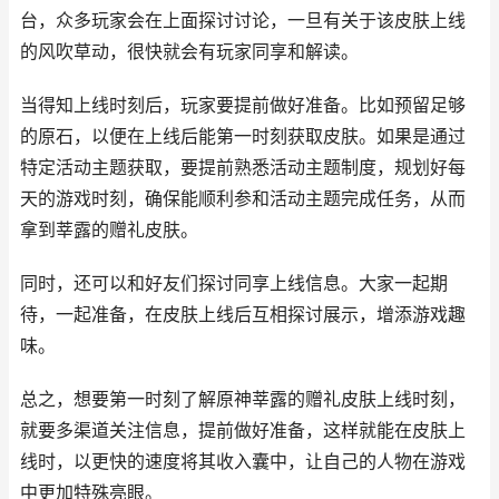
台，众多玩家会在上面探讨讨论，一旦有关于该皮肤上线
的风吹草动，很快就会有玩家同享和解读。
当得知上线时刻后，玩家要提前做好准备。比如预留足够
的原石，以便在上线后能第一时刻获取皮肤。如果是通过
特定活动主题获取，要提前熟悉活动主题制度，规划好每
天的游戏时刻，确保能顺利参和活动主题完成任务，从而
拿到莘露的赠礼皮肤。
同时，还可以和好友们探讨同享上线信息。大家一起期
待，一起准备，在皮肤上线后互相探讨展示，增添游戏趣
味。
总之，想要第一时刻了解原神莘露的赠礼皮肤上线时刻，
就要多渠道关注信息，提前做好准备，这样就能在皮肤上
线时，以更快的速度将其收入囊中，让自己的人物在游戏
中更加特殊亮眼。