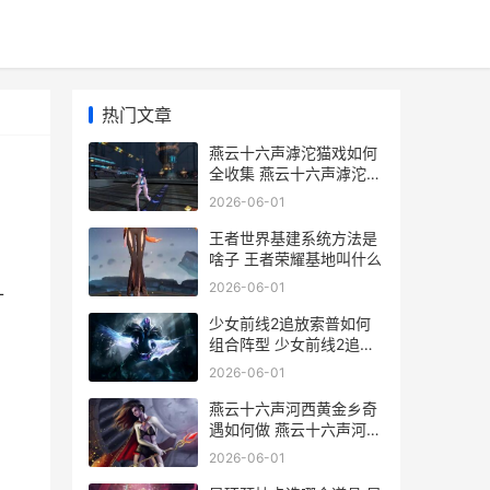
热门文章
燕云十六声滹沱猫戏如何
全收集 燕云十六声滹沱大
轻功怎么不能用
2026-06-01
王者世界基建系统方法是
啥子 王者荣耀基地叫什么
2026-06-01
十
少女前线2追放索普如何
组合阵型 少女前线2追放
云游戏
2026-06-01
燕云十六声河西黄金乡奇
遇如何做 燕云十六声河西
怎么去
2026-06-01