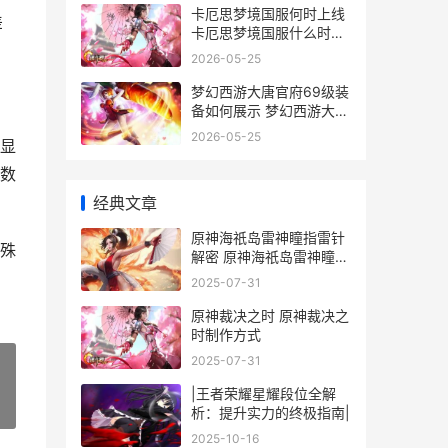
卡厄思梦境国服何时上线
差
卡厄思梦境国服什么时候
公测
2026-05-25
梦幻西游大唐官府69级装
备如何展示 梦幻西游大唐
官府是烟花区吗
2026-05-25
显
数
经典文章
原神海祇岛雷神瞳指雷针
殊
解密 原神海祇岛雷神瞳位
置
2025-07-31
原神裁决之时 原神裁决之
时制作方式
2025-07-31
|王者荣耀星耀段位全解
»
析：提升实力的终极指南|
2025-10-16