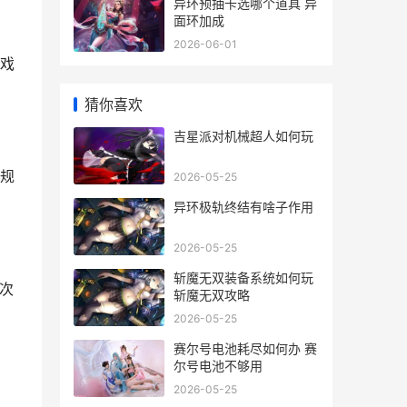
异环预抽卡选哪个道具 异
面环加成
2026-06-01
戏
猜你喜欢
吉星派对机械超人如何玩
规
2026-05-25
异环极轨终结有啥子作用
2026-05-25
斩魔无双装备系统如何玩
次
斩魔无双攻略
2026-05-25
赛尔号电池耗尽如何办 赛
，
尔号电池不够用
2026-05-25