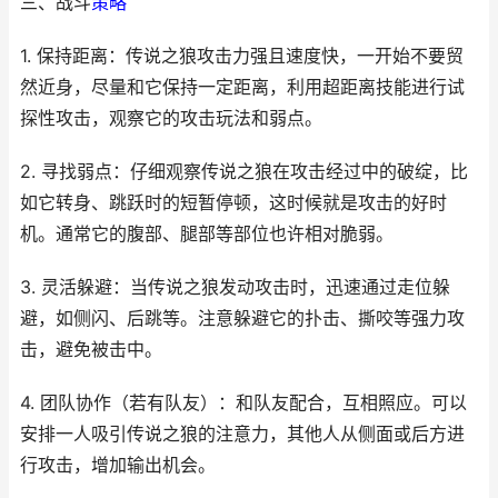
三、战斗
策略
1. 保持距离：传说之狼攻击力强且速度快，一开始不要贸
然近身，尽量和它保持一定距离，利用超距离技能进行试
探性攻击，观察它的攻击玩法和弱点。
2. 寻找弱点：仔细观察传说之狼在攻击经过中的破绽，比
如它转身、跳跃时的短暂停顿，这时候就是攻击的好时
机。通常它的腹部、腿部等部位也许相对脆弱。
3. 灵活躲避：当传说之狼发动攻击时，迅速通过走位躲
避，如侧闪、后跳等。注意躲避它的扑击、撕咬等强力攻
击，避免被击中。
4. 团队协作（若有队友）：和队友配合，互相照应。可以
安排一人吸引传说之狼的注意力，其他人从侧面或后方进
行攻击，增加输出机会。