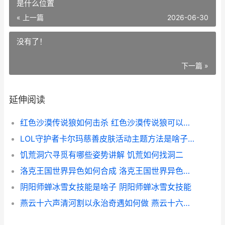
是什么位置
« 上一篇
2026-06-30
没有了！
下一篇 »
延伸阅读
红色沙漠传说狼如何击杀 红色沙漠传说狼可以骑吗
LOL守护者卡尔玛慈善皮肤活动主题方法是啥子 lol卡尔玛是什么位置
饥荒洞穴寻觅有哪些姿势讲解 饥荒如何找洞二
洛克王国世界异色如何合成 洛克王国世界异色孵蛋
阴阳师蝉冰雪女技能是啥子 阴阳师蝉冰雪女技能
燕云十六声清河割以永治奇遇如何做 燕云十六声清河是现实哪里