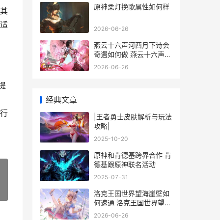
原神柔灯挽歌属性如何样
其
适
2026-06-26
燕云十六声河西月下诗会
奇遇如何做 燕云十六声河
西地图
2026-06-26
提
经典文章
行
|王者勇士皮肤解析与玩法
攻略|
2025-10-20
原神和肯德基跨界合作 肯
德基跟原神联名活动
2025-07-31
»
洛克王国世界望海崖壁如
何速通 洛克王国世界望风
半岛
2026-06-26