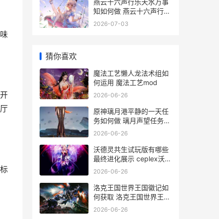
燕云十六声行乐天水万事
知如何做 燕云十六声行乐
天水
2026-07-03
味
猜你喜欢
魔法工艺懒人龙法术组如
何运用 魔法工艺mod
开
2026-06-26
厅
原神璃月港平静的一天任
务如何做 璃月声望任务璃
月港平静的一天
2026-06-26
沃德灵共生试玩版有哪些
最终进化展示 ceplex沃德
的材料
标
2026-06-26
洛克王国世界王国徽记如
何获取 洛克王国世界王国
监狱怎么进
2026-06-26