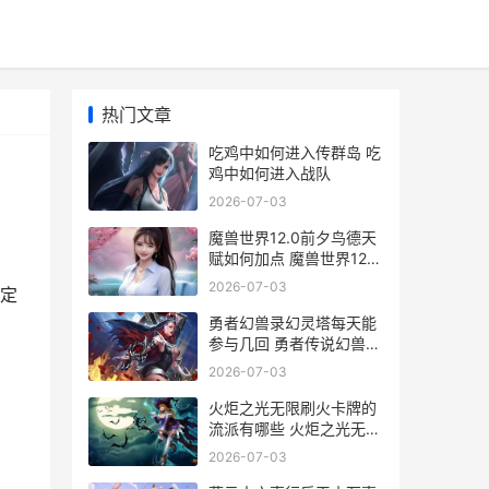
热门文章
吃鸡中如何进入传群岛 吃
鸡中如何进入战队
2026-07-03
魔兽世界12.0前夕鸟德天
赋如何加点 魔兽世界12.0
前夕任务在哪接
2026-07-03
定
勇者幻兽录幻灵塔每天能
参与几回 勇者传说幻兽蛋
ii
2026-07-03
火炬之光无限刷火卡牌的
流派有哪些 火炬之光无限
刷火攻略
2026-07-03