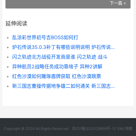
下一篇 »
延伸阅读
乱涂彩世界初号吉BOSS如何打
炉石传说35.0.3补丁有哪些说明说明 炉石传说最近补丁
闪之轨迹北方战役开发商是谁 闪之轨迹 战斗
异种航员2战略任务成功靠啥子 异种2讲解
红色沙漠如何雕琢盾牌获取 红色沙漠跳票
新三国志曹操传据地争雄二如何通关 新三国志曹操传t0
Copyright © 2024 All Rights Reserved.
京ICP备2025129959号-10
XML地图