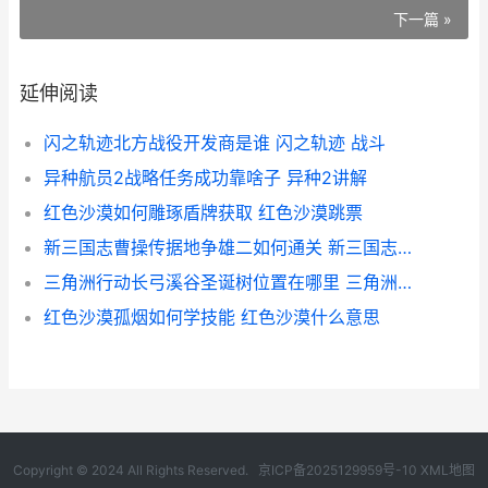
下一篇 »
延伸阅读
闪之轨迹北方战役开发商是谁 闪之轨迹 战斗
异种航员2战略任务成功靠啥子 异种2讲解
红色沙漠如何雕琢盾牌获取 红色沙漠跳票
新三国志曹操传据地争雄二如何通关 新三国志曹操传t0
三角洲行动长弓溪谷圣诞树位置在哪里 三角洲行动长弓溪谷隐秘钥匙房
红色沙漠孤烟如何学技能 红色沙漠什么意思
Copyright © 2024 All Rights Reserved.
京ICP备2025129959号-10
XML地图