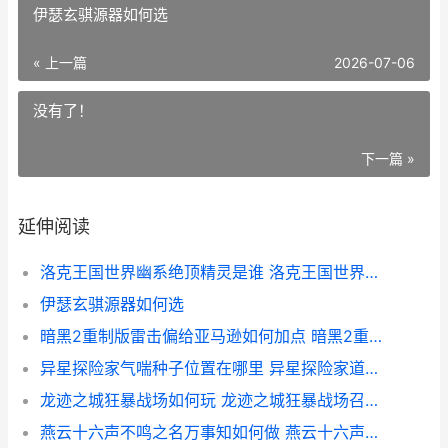
伊瑟玄骐源器如何选
« 上一篇
2026-07-06
没有了！
下一篇 »
延伸阅读
洛克王国世界幽系绝顶精灵是谁 洛克王国世界幽影树
伊瑟玄骐源器如何选
暗黑2重制版雷击偏给亚马逊如何加点 暗黑2重制版雷击和泰坦哪个好
异星探险家气喘种子位置在哪里 异星探险家道具介绍
龙迹之城狂暴战场如何玩 龙迹之城狂暴战场召集令
燕云十六声不鸣之名万事知如何做 燕云十六声不鸣之名