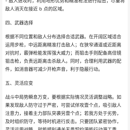
- 敌人进攻时，利用地形优势和精准枪法进行阻击，尽量将
敌人消灭在接近 b 点的区域。
四、武器选择
根据不同位置和敌人分布选择合适武器。在开阔区域适合
运用步枪，中远距离精准打击敌人；在狭窄通道或近距离
对抗时，霰弹枪能发挥强大威力；而狙击手则配备高倍镜
狙击枪，负责远距离击杀敌人。同时，合理利用武器的配
件，如消音器可减少开枪声音，利于隐蔽行动。
五、灵活应变
战斗中局势瞬息万变，要根据实际情况灵活调整战略。如
果发现敌人防守过于严密，可尝试佯攻壹个点，吸引敌人
注意力，接着主力部队突袭另壹个点；若我方处于劣势，
及时组织防守，等待时机进行反击。只要团队紧密协作，
灵活运用战略，就能顺利通关无畏契约源能行动源工重