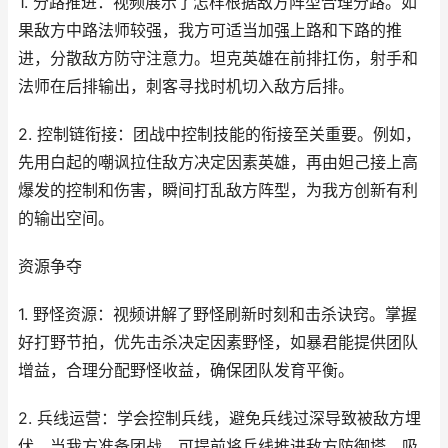
1. 分路推进：视频展示了怎样根据敌方阵型合理分路。如
果敌方中路法师较强，我方可适当加强上路和下路的推
进，分散敌方防守注意力。坦克英雄在前排扛伤，射手和
法师在后排输出，刺客寻找时机切入敌方后排。
2. 控制链衔接：团战中控制技能的衔接至关重要。例如，
先用白起的嘲讽拉住敌方决定因素英雄，再由妲己接上高
爆发的控制和伤害，瞬间打乱敌方阵型，为我方创新有利
的输出空间。
资源争夺
1. 野怪资源：视频讲解了野怪刷新时刻和击杀诀窍。掌握
好打野节拍，优先击杀决定因素野怪，如暴君能提供团队
增益，合理分配野怪收益，确保团队发育平衡。
2. 兵线运营：学会控制兵线，避免兵线过深导致被敌方埋
伏。当我方准备团战，可提前将兵线推进敌方防御塔，吸