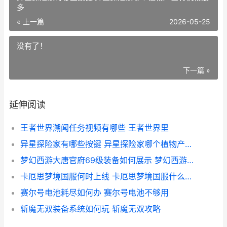
多
« 上一篇
2026-05-25
没有了！
下一篇 »
延伸阅读
王者世界溯闻任务视频有哪些 王者世界里
异星探险家有哪些按键 异星探险家哪个植物产出有机物最多
梦幻西游大唐官府69级装备如何展示 梦幻西游大唐官府是烟花区吗
卡厄思梦境国服何时上线 卡厄思梦境国服什么时候公测
赛尔号电池耗尽如何办 赛尔号电池不够用
斩魔无双装备系统如何玩 斩魔无双攻略