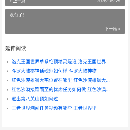
« 上一篇
2026-05-25
没有了！
下一篇 »
延伸阅读
洛克王国世界草系绝顶精灵是谁 洛克王国世界草头鸭技能搭配
斗罗大陆零神话魂师如何样 斗罗大陆神物
红色沙漠雄狮大宅位置在哪里 红色沙漠雄狮大宅金条会刷新吗
红色沙漠接踵而至的忧虑任务如何做 红色沙漠在哪个国家
逐出第八关山顶如何过
王者世界溯闻任务视频有哪些 王者世界里