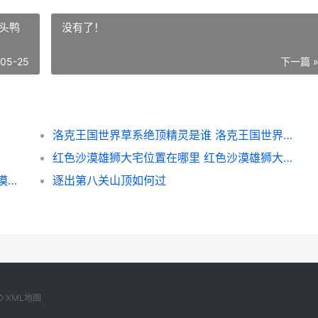
头鸭
没有了！
-05-25
下一篇 
洛克王国世界草系绝顶精灵是谁 洛克王国世界草头鸭技能搭配
红色沙漠雄狮大宅位置在哪里 红色沙漠雄狮大宅金条会刷新吗
红色沙漠接踵而至的忧虑任务如何做 红色沙漠在哪个国家
逐出第八关山顶如何过
0
XML地图