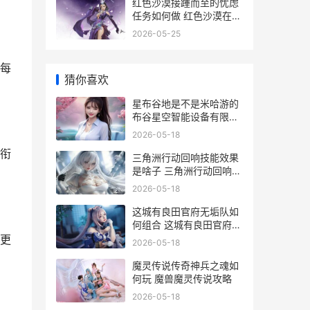
红色沙漠接踵而至的忧虑
任务如何做 红色沙漠在哪
个国家
2026-05-25
每
猜你喜欢
星布谷地是不是米哈游的
布谷星空智能设备有限公
司
2026-05-18
衔
三角洲行动回响技能效果
是啥子 三角洲行动回响图
片
2026-05-18
这城有良田官府无垢队如
何组合 这城有良田官府差
役画像升到5星怎办
更
2026-05-18
魔灵传说传奇神兵之魂如
何玩 魔兽魔灵传说攻略
2026-05-18