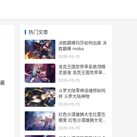
热门文章
决胜巅峰玛莎如何出装 决
胜巅峰 moba
2026-05-25
洛克王国世界草系绝顶精
灵是谁 洛克王国世界草头
鸭技能搭配
2026-05-25
最
斗罗大陆零神话魂师如何
样 斗罗大陆神物
2026-05-25
红色沙漠雄狮大宅位置在
哪里 红色沙漠雄狮大宅金
条会刷新吗
2026-05-25