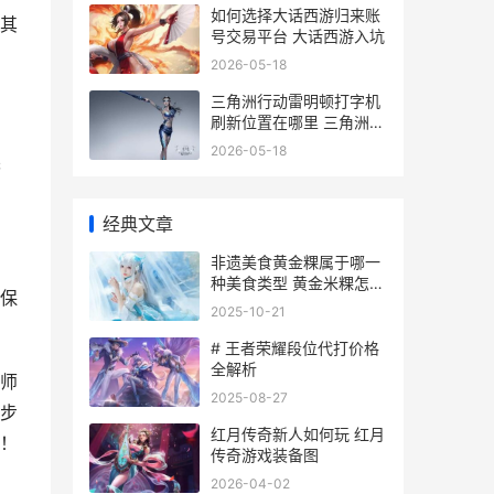
如何选择大话西游归来账
其
号交易平台 大话西游入坑
2026-05-18
三角洲行动雷明顿打字机
刷新位置在哪里 三角洲行
动雷明顿打字机怎么获得
2026-05-18
英
经典文章
非遗美食黄金粿属于哪一
种美食类型 黄金米粿怎么
保
吃
2025-10-21
# 王者荣耀段位代打价格
全解析
师
2025-08-27
步
红月传奇新人如何玩 红月
！
传奇游戏装备图
2026-04-02