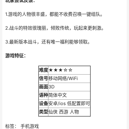
玩家尝试反馈：
1.游戏的人物很丰盛，都能不收费召唤一键组队。
2.战斗的特效很瑰丽，倾败传统，玩起来更刺激。
3.最新版本战斗，还有唯一福利能够领取。
游戏特征：
难度
★★★☆☆
信号
移动网络/WiFi
画面
3D
语种
简体中文
设备
安卓/ios 低配置即可
类型
仙侠 西游 人物
标签： 手机游戏