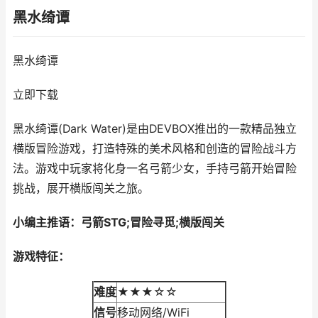
黑水绮谭
黑水绮谭
立即下载
黑水绮谭(Dark Water)是由DEVBOX推出的一款精品独立
横版冒险游戏，打造特殊的美术风格和创造的冒险战斗方
法。游戏中玩家将化身一名弓箭少女，手持弓箭开始冒险
挑战，展开横版闯关之旅。
小编主推语：弓箭STG;冒险寻觅;横版闯关
游戏特征：
难度
★★★☆☆
信号
移动网络/WiFi