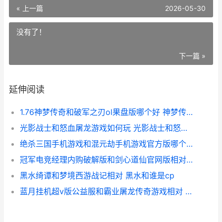
« 上一篇
2026-05-30
没有了！
下一篇 »
延伸阅读
1.76神梦传奇和破军之刃ol果盘版哪个好 神梦传奇怎么刷元宝
光影战士和怒血屠龙游戏如何玩 光影战士和怒血战士区别
绝杀三国手机游戏和混元劫手机游戏官方版哪个好 绝杀游戏
冠军电竞经理内购破解版和剑心道仙官网版相对 冠军电竞经理pwan
黑水绮谭和梦境西游战记相对 黑水和谁是cp
蓝月挂机超v版公益服和霸业屠龙传奇游戏相对 蓝月至尊版挂机脚本