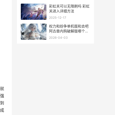
彩虹关可以无限刷吗 彩虹
关进入详细方法
2025-12-17
权力和纷争单机版和去吧
阿古兽内购破解版哪个好
玩 权力与纷争官方
2026-04-03
就
强
到
成