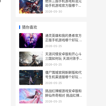
鲜
绝杀三国手机游戏和混元
劫手机游戏官方版哪个好
绝杀游戏
2026-05-30
猜你喜欢
通灵英雄和我的勇者官方
正版手机游戏哪个好玩 通
灵王 cv
2026-05-25
天涯问情安卓版和开心斗
三国如何玩 天涯问答手机
版
2026-05-25
僵尸围城官网新鲜版和代
号生机渠道服哪个好玩 僵
尸围城官网新版
2026-05-25
挑战红辣椒游戏安卓版和
醉仙传奇相对 挑战红辣椒
游戏视频
2026-05-25