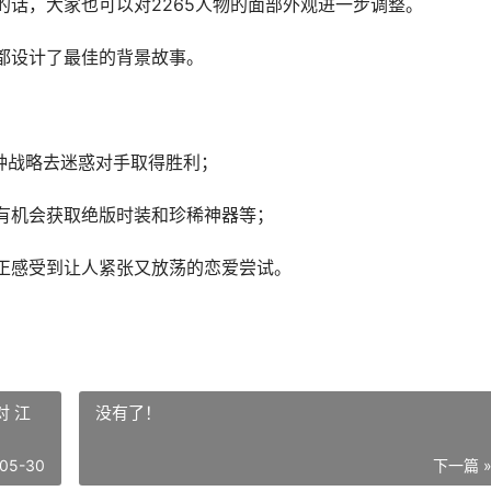
的话，大家也可以对2265人物的面部外观进一步调整。
都设计了最佳的背景故事。
种战略去迷惑对手取得胜利；
有机会获取绝版时装和珍稀神器等；
正感受到让人紧张又放荡的恋爱尝试。
 江
没有了！
05-30
下一篇 