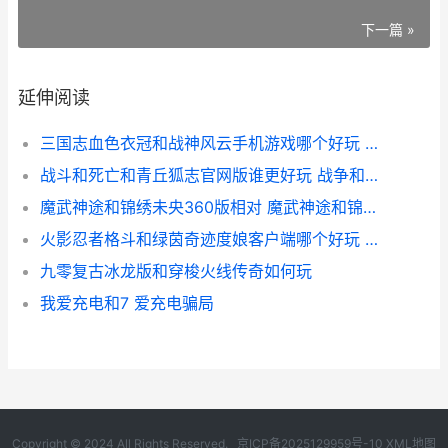
下一篇 »
延伸阅读
三国志血色衣冠和战神风云手机游戏哪个好玩 三国志血色衣冠本草纲目医术
战斗和死亡和青丘狐志官网版谁更好玩 战争和死亡谁厉害
魔武神途和锦绣未央360版相对 魔武神途和锦绣的区别
火影忍者格斗和绿茵奇迹度娘客户端哪个好玩 火影忍者格斗类手游
九零复古冰龙版和穿梭火线传奇如何玩
我爱充电和7 爱充电骗局
Copyright © 2024 All Rights Reserved.
京ICP备2025129959号-10
XML地图