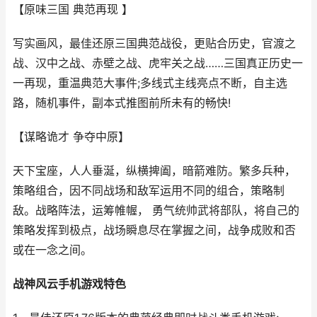
【原味三国 典范再现 】
写实画风，最佳还原三国典范战役，更贴合历史，官渡之
战、汉中之战、赤壁之战、虎牢关之战……三国真正历史一
一再现，重温典范大事件;多线式主线亮点不断，自主选
路，随机事件，副本式推图前所未有的畅快!
【谋略诡才 争夺中原】
天下宝座，人人垂涎，纵横捭阖，暗箭难防。繁多兵种，
策略组合，因不同战场和敌军运用不同的组合，策略制
敌。战略阵法，运筹帷幄， 勇气统帅武将部队，将自己的
策略发挥到极点，战场瞬息尽在掌握之间，战争成败和否
或在一念之间。
战神风云手机游戏特色