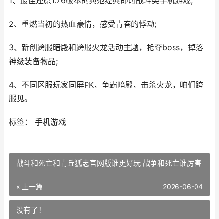
1、最佳还原1.76版本的典范经典即时战斗类手机游戏;
2、重燃当初的热血豪情，感受青春的悸动;
3、新创跨服暗殿和跨服火龙活动主题，抢夺boss，掉落
神级装备物品;
4、不同区服玩家同屏PK，争霸暗殿，击杀火龙，咱们跨
服见。
标签： 手机游戏
战斗和死亡和青丘狐志官网版谁更好玩 战争和死亡谁厉害
« 上一篇
2026-06-04
没有了！