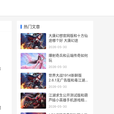
热门文章
大唐幻想官网版和十方仙
途哪个好 大唐幻途
2026-05-30
爆射奇兵和云端传奇如何
玩
2026-05-30
方
世界大战1914新鲜版
2.6.1无广告版和毒江湖手
机游戏相对
2026-05-30
江湖求生公开测试版和葫
芦娃小英雄手机游戏相对
江湖求生2020年开测时间
2026-05-30
途