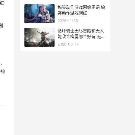
进
搞笑动作游戏网络用语 搞
笑动作游戏网红
2025-11-26
刷
循环骑士无尽冒险和无人
能敌金柳露哪个好玩 无尽
循环甲虫适合奶骑吗
2026-03-17
胜，
神