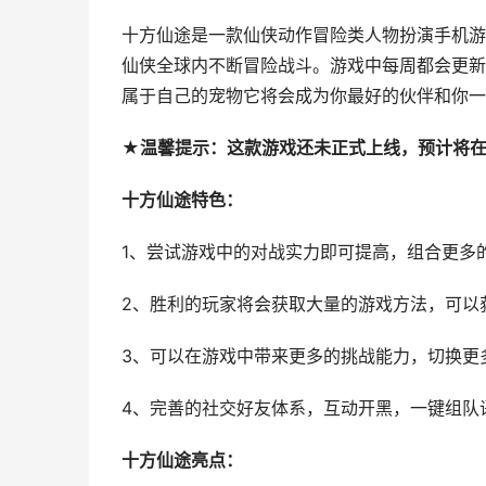
十方仙途是一款仙侠动作冒险类人物扮演手机游
仙侠全球内不断冒险战斗。游戏中每周都会更新
属于自己的宠物它将会成为你最好的伙伴和你一
★温馨提示：这款游戏还未正式上线，预计将在20
十方仙途特色：
1、尝试游戏中的对战实力即可提高，组合更多
2、胜利的玩家将会获取大量的游戏方法，可以
3、可以在游戏中带来更多的挑战能力，切换更
4、完善的社交好友体系，互动开黑，一键组队
十方仙途亮点：