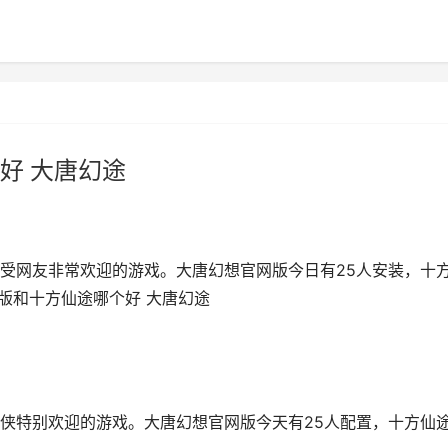
好 大唐幻途
受网友非常欢迎的游戏。大唐幻想官网版今日有25人安装，十
网版和十方仙途哪个好 大唐幻途
侠特别欢迎的游戏。大唐幻想官网版今天有25人配置，十方仙