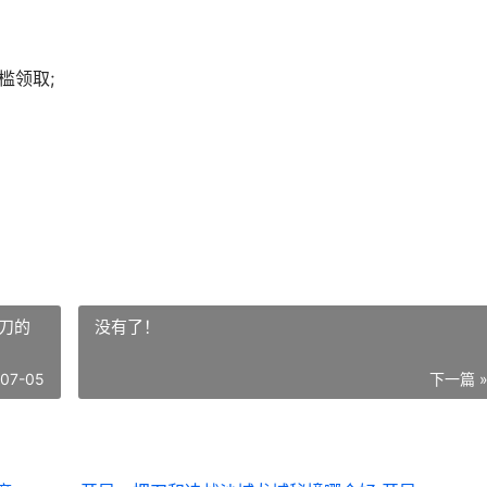
槛领取;
刀的
没有了！
-07-05
下一篇 