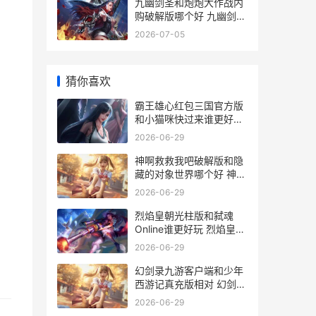
九幽剑圣和炮炮大作战内
购破解版哪个好 九幽剑圣
和炮炮哪个好
2026-07-05
猜你喜欢
霸王雄心红包三国官方版
和小猫咪快过来谁更好玩
霸王雄心红包版
2026-06-29
神啊救救我吧破解版和隐
藏的对象世界哪个好 神啊
救救我吧动画版
2026-06-29
烈焰皇朝光柱版和弑魂
Online谁更好玩 烈焰皇朝
爆10万真充
2026-06-29
幻剑录九游客户端和少年
西游记真充版相对 幻剑中
文
2026-06-29