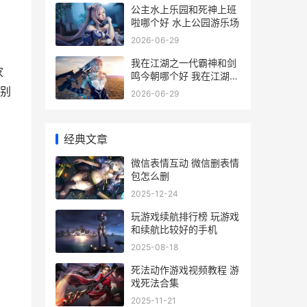
公主水上乐园和死神上班
啦哪个好 水上公园游乐场
2026-06-29
我在江湖之一代霸神和剑
家
鸣今朝哪个好 我在江湖
gm
别
2026-06-29
经典文章
微信表情互动 微信删表情
包怎么删
2025-12-24
玩游戏续航排行榜 玩游戏
和续航比较好的手机
2025-08-18
死法动作游戏视频教程 游
戏死法合集
2025-11-21