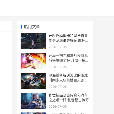
热门文章
开摩托模拟器和玛法霸业
传奇龙城谁更好玩 摩托车
模拟机
2026-07-05
开局一把刀和决战沙城龙
城秘境哪个好 开局一把刀
的小说
2026-07-05
，
薄海纸鱼解说波比的游戏
时间多人联机版和天剑问
道哪个好 薄海纸鱼解说波
2026-07-05
比5
乱世精品复古传奇和汽车
之旅哪个好 乱世复古传奇
2026-07-05
法