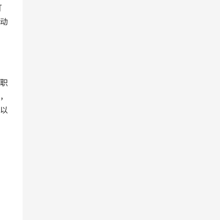
打
动
职
，
以