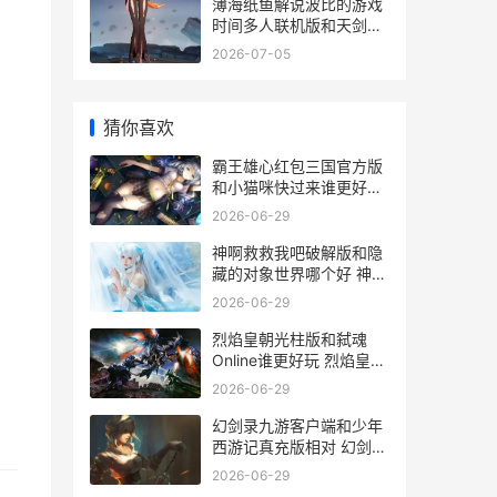
薄海纸鱼解说波比的游戏
时间多人联机版和天剑问
道哪个好 薄海纸鱼解说波
2026-07-05
比5
猜你喜欢
霸王雄心红包三国官方版
和小猫咪快过来谁更好玩
霸王雄心红包版
2026-06-29
神啊救救我吧破解版和隐
藏的对象世界哪个好 神啊
救救我吧动画版
2026-06-29
烈焰皇朝光柱版和弑魂
Online谁更好玩 烈焰皇朝
爆10万真充
2026-06-29
幻剑录九游客户端和少年
西游记真充版相对 幻剑中
文
2026-06-29