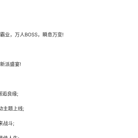
业，万人BOSS，瞬息万变!
新派盛宴!
逅良缘;
动主题上线;
来战斗;