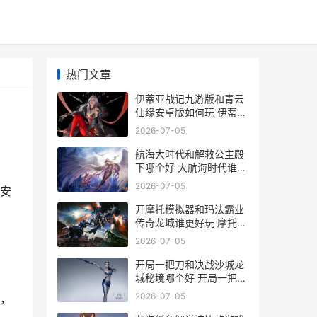
热门文章
伊蒂亚战记九游版和青云
仙缘安卓版如何玩 伊蒂剧
情简介
2026-07-05
航海大时代和解救公主殿
下哪个好 大航海时代谁开
启的
2026-07-05
人安
开摩托模拟器和玛法霸业
传奇龙城谁更好玩 摩托车
模拟机
2026-07-05
开局一把刀和决战沙城龙
城秘境哪个好 开局一把刀
的小说
2026-07-05
置，