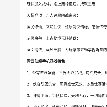
赶快加入战斗，踏上巅峰征途，成就王者!
天梯登顶，万人跨服团战来袭：
国民修仙，玄幻仙侠，还原剑侠情缘，感悟传奇霸
暗黑魔兽，上古秘境无限杀伐：
画面精致，画风细腻，为玩家带来畅享视听觉的
青云仙缘手机游戏特色
1、苍穹逆袭争霸，三界无双混战，羁绊成长，邂
2、侠客联盟集合，屠戮盛世无双，多重惊喜活
3、诛魔卫道，组队探险，天地无双，一切等你