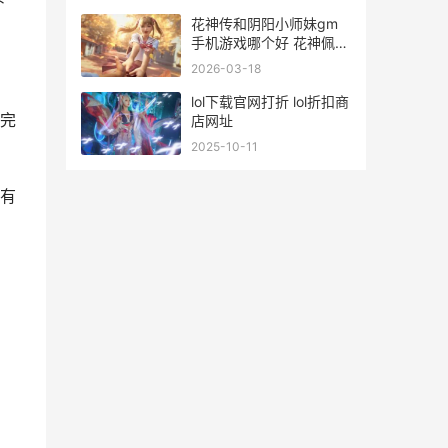
花神传和阴阳小师妹gm
手机游戏哪个好 花神佩阴
阳两个是一对吗
2026-03-18
lol下载官网打折 lol折扣商
完
店网址
2025-10-11
有