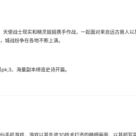
戏，天使战士现实和精灵姐姐携手作战，一起面对来自远古兽人以
，城战纷争在各地不断上演。
pk;3、海量副本缔造史诗开篇。
仙手机游戏，游戏以其先进3D技术打造的精细画面、以其超写