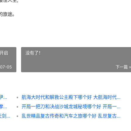
最佳人生;
的旅途。
开启
没有了！
-07-05
下一篇 
伊蒂亚战记九游版和青云仙缘安卓版如何玩 伊蒂剧情简介
航海大时代和解救公主殿下哪个好 大航海时代谁开启的
开摩托模拟器和玛法霸业传奇龙城谁更好玩 摩托车模拟机
开局一把刀和决战沙城龙城秘境哪个好 开局一把刀的小说
薄海纸鱼解说波比的游戏时间多人联机版和天剑问道哪个好 薄海纸鱼解说波比5
乱世精品复古传奇和汽车之旅哪个好 乱世复古传奇