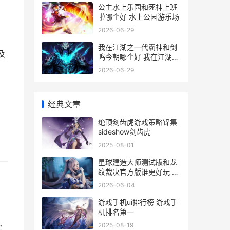
公主水上乐园和死神上班
啦哪个好 水上公园游乐场
2026-06-29
我在江湖之一代霸神和剑
及
鸣今朝哪个好 我在江湖
gm
2026-06-29
经典文章
绝顶剑齿虎游戏策略锦集
sideshow剑齿虎
2025-08-01
星球建造大师测试版和龙
纹裁决官方版谁更好玩 星
球建造师中文版下载
2026-06-04
游戏手机ui排行榜 游戏手
机排名第一
2025-08-19
实