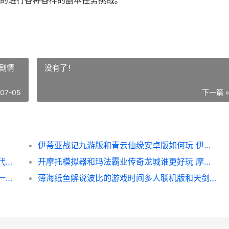
的进行各种各样的副本任务挑战。
剧情
没有了！
-07-05
下一篇 
伊蒂亚战记九游版和青云仙缘安卓版如何玩 伊蒂剧情简介
航海大时代和解救公主殿下哪个好 大航海时代谁开启的
开摩托模拟器和玛法霸业传奇龙城谁更好玩 摩托车模拟机
开局一把刀和决战沙城龙城秘境哪个好 开局一把刀的小说
薄海纸鱼解说波比的游戏时间多人联机版和天剑问道哪个好 薄海纸鱼解说波比5