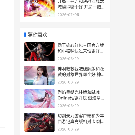
开局一把刀和决战沙城龙
城秘境哪个好 开局一把刀
的小说
2026-07-05
猜你喜欢
霸王雄心红包三国官方版
和小猫咪快过来谁更好玩
霸王雄心红包版
2026-06-29
神啊救救我吧破解版和隐
藏的对象世界哪个好 神啊
救救我吧动画版
2026-06-29
烈焰皇朝光柱版和弑魂
Online谁更好玩 烈焰皇朝
爆10万真充
2026-06-29
幻剑录九游客户端和少年
西游记真充版相对 幻剑中
文
2026-06-29