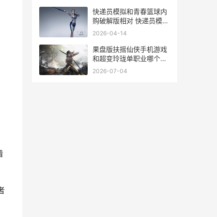
快递员模拟和青春篮球内
购破解版相对 快递员模拟
器是什么游戏
2026-04-14
果盘版扶摇仙侠手机游戏
和超变玲珑单职业哪个好
仙侠剧扶摇
2026-07-04
着
者