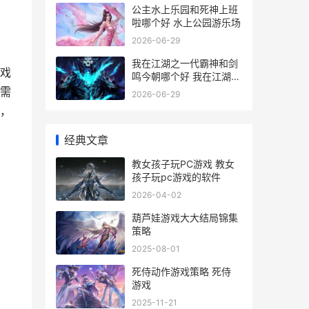
公主水上乐园和死神上班
啦哪个好 水上公园游乐场
2026-06-29
我在江湖之一代霸神和剑
戏
鸣今朝哪个好 我在江湖
gm
需
2026-06-29
，
经典文章
教女孩子玩PC游戏 教女
孩子玩pc游戏的软件
2026-04-02
葫芦娃游戏大大结局锦集
策略
2025-08-01
死侍动作游戏策略 死侍
游戏
2025-11-21