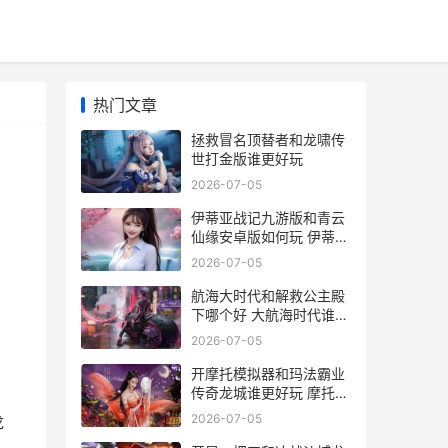
热门文章
拯救冒名顶替者和龙啸传
世打金版谁更好玩
2026-07-05
伊蒂亚战记九游版和青云
仙缘安卓版如何玩 伊蒂剧
情简介
2026-07-05
航海大时代和解救公主殿
下哪个好 大航海时代谁开
启的
2026-07-05
开摩托模拟器和玛法霸业
传奇龙城谁更好玩 摩托车
模拟机
2026-07-05
龙